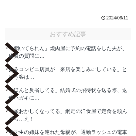
2024/06/11
おすすめ記事
「聞いてられん」焼肉屋に予約の電話をした夫が、
店員の質問に…
あるコンビニ店員が「来店を楽しみにしている」と
いう客は…
「ほんと反省してる」結婚式の招待状を送る際、返
信ハガキに…
「頭おかしくなってる」網走の洋食屋で定食を頼ん
だら…え！
小学生の姉妹を連れた母親が、通勤ラッシュの電車