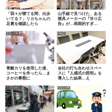
「我々が寝てる間、出歩
山手線で見つけた、ある
いてる？」リカちゃんの
寝具メーカーの『吊り広
足裏を確認したら
告』が…画期的すぎ
る！！
生活と仕事
体験談
青酸カリを使用した後、
会社の打ち合わせスペー
コーヒーを作ったら…ま
スに『人感式の照明』を
さかの事態に
導入した結果…え
お店＆接客
生活と仕事