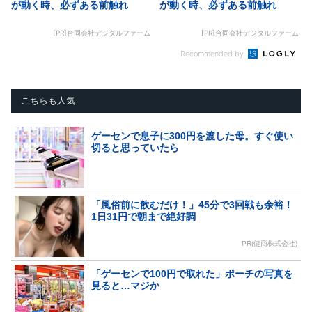
が動く時、必ずある前触れ
が動く時、必ずある前触れ
[PR]合同会社デジタルファーム
[PR]合同会社デジタルファーム
Recommended by
こちらも人気
ゲーセンで息子に300円を渡した母。すぐ使い
切ると思っていたら
「風俗前に飲むだけ！」45分で3回戦も余裕！
1日31円で朝まで絶好調
PR(健商株式会社)
「ゲーセンで100円で取れた」ポーチの写真を
見ると…マジか