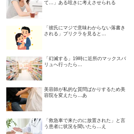
て…」ある呟きに考えさせられる
「彼氏にマジで意味わからない落書き
される」プリクラを見ると…
「幻滅する」19時に近所のマックスバ
リュへ行ったら…
美容師が私的な質問ばかりするため美
容院を変えたら…あ
「救急車で来たのに放置された」と言
う患者に状況を聞いたら…え