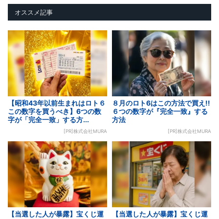
オススメ記事
【昭和43年以前生まれはロト６
８月のロト6はこの方法で買え!!
この数字を買うべき】6つの数
６つの数字が『完全一致』する
字が「完全一致」する方...
方法
[PR]株式会社MURA
[PR]株式会社MURA
【当選した人が暴露】宝くじ運
【当選した人が暴露】宝くじ運