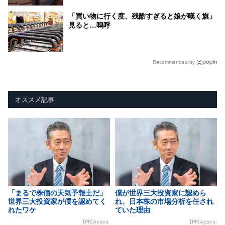
「買い物に行く度、残酷すぎると娘が嘆く旗」
見ると…嗚呼
Recommended by
オススメ記事
「まるで株価の天気予報士だ」
僕が世界三大投資家に認めら
世界三大投資家が僕を認めてく
れ、日本株の市場分析を任され
れたワケ
ていた理由
[PR]Acoco.
[PR]Acoco.