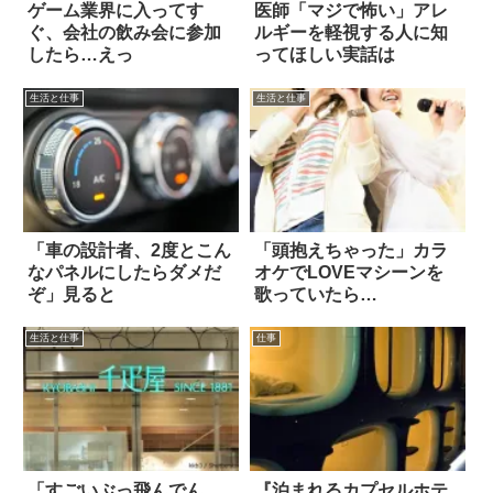
ゲーム業界に入ってす
医師「マジで怖い」アレ
ぐ、会社の飲み会に参加
ルギーを軽視する人に知
したら…えっ
ってほしい実話は
生活と仕事
生活と仕事
「車の設計者、2度とこん
「頭抱えちゃった」カラ
なパネルにしたらダメだ
オケでLOVEマシーンを
ぞ」見ると
歌っていたら…
生活と仕事
仕事
「すごいぶっ飛んでん
『泊まれるカプセルホテ