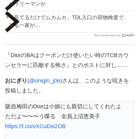
サラリーマンが
「見てるだけでムカムカ」TDL入口の荷物検査で、
ある一家が…
Recommended by
『DiorのBAはクーポンだけ使いたい時のTCBカウ
ンセラーに匹敵する怖さ』とのポストに対し……
おにぎり
(
@onigiri_j0e
)さんは、このような呟きを
投稿しました。
阪急梅田のDiorは小娘にも親切にしてくれたよ
ただよ〜〜〜う喋る 全員上沼恵美子
https://t.co/oXCuDsi2OB