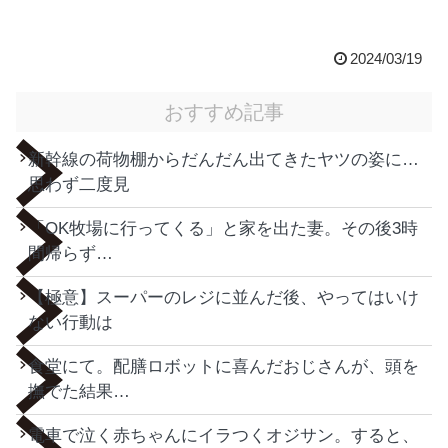
2024/03/19
おすすめ記事
新幹線の荷物棚からだんだん出てきたヤツの姿に…
思わず二度見
「OK牧場に行ってくる」と家を出た妻。その後3時
間帰らず…
【極意】スーパーのレジに並んだ後、やってはいけ
ない行動は
食堂にて。配膳ロボットに喜んだおじさんが、頭を
撫でた結果…
電車で泣く赤ちゃんにイラつくオジサン。すると、