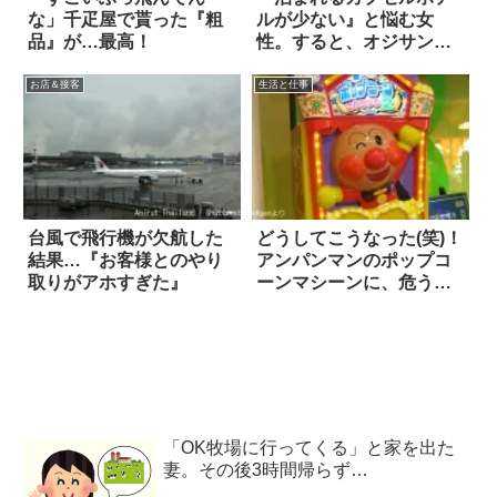
な」千疋屋で貰った『粗
ルが少ない』と悩む女
品』が…最高！
性。すると、オジサン上
司が呆れた一言！
お店＆接客
生活と仕事
台風で飛行機が欠航した
どうしてこうなった(笑)！
結果…『お客様とのやり
アンパンマンのポップコ
取りがアホすぎた』
ーンマシーンに、危うく
騙されかけた
「OK牧場に行ってくる」と家を出た
妻。その後3時間帰らず…