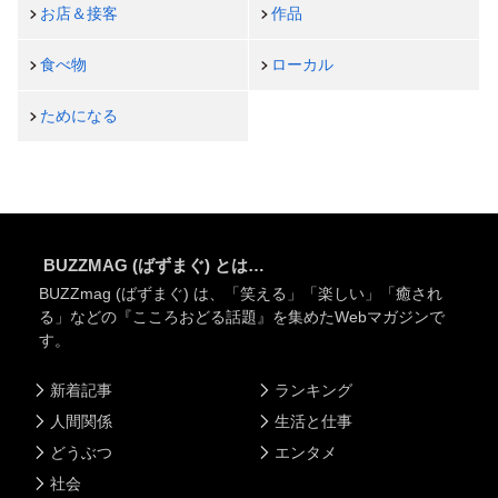
お店＆接客
作品
食べ物
ローカル
ためになる
BUZZMAG (ばずまぐ) とは…
BUZZmag (ばずまぐ) は、「笑える」「楽しい」「癒され
る」などの『こころおどる話題』を集めたWebマガジンで
す。
新着記事
ランキング
人間関係
生活と仕事
どうぶつ
エンタメ
社会