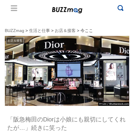
BUZZmag
>
生活と仕事
>
お店＆接客
> 今ここ
お店＆接客
「阪急梅田のDiorは小娘にも親切にしてくれ
たが…」続きに笑った