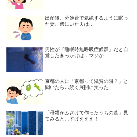
出産後、分娩台で気絶するように眠っ
た妻。傍にいた夫は…
男性が『睡眠時無呼吸症候群』だと自
覚したきっかけは…マジか
京都の人に「京都って滋賀の隣？」と
聞いたら…続く展開に笑った
「母親がふざけて作ったうちの墓」見
てみると…すげえええ！