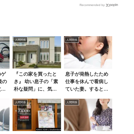
Recommended by
人間関係
人間関係
のゲ
『この家を買ったと
息子が発熱したため
き』 幼い息子の「素
仕事を休んで看病し
父は
朴な疑問」に、気持
ていた妻。すると夫
ちがホッコリし
が
人間関係
人間関係
た！！