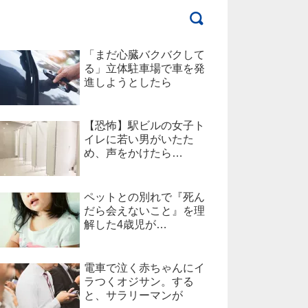
「まだ心臓バクバクして
る」立体駐車場で車を発
進しようとしたら
【恐怖】駅ビルの女子ト
イレに若い男がいたた
め、声をかけたら…
ペットとの別れで『死ん
だら会えないこと』を理
解した4歳児が…
電車で泣く赤ちゃんにイ
ラつくオジサン。する
と、サラリーマンが