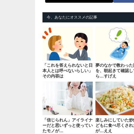
今、あなたにオススメの記事
「これを答えられないと日
夢のなかで教わった
本人とは呼べないらしい」
を、朝起きて確認し
その内容は
ら…すげえ
「信じられん」アイライナ
楽しみにしていた炒
ーだと思いずっと使ってい
どもに食べ尽くされ
たモノが…
が…ええ