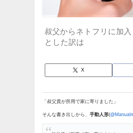
叔父からネトフリに加入
とした訳は
X
「叔父貴が所用で家に寄りました」
そんな書き出しから、
手動人形
(
@Manualm