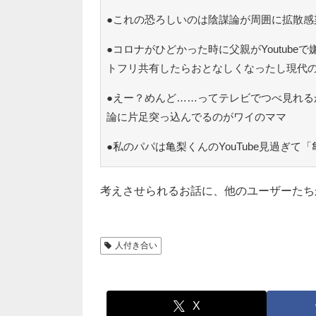
●これの恐ろしいのは陰謀論が周囲に拡散感
●コロナがひどかった時に父親がYoutubeで
トフリ共有したらおとなしくなったし現代
●えー？めんど……ってテレビでつべ見れる
論に片足突っ込んでるのがワイのママ
●私のパパは亀梨くんのYouTube見過ぎて
考えさせられるお話に、他のユーザーたち
人付き合い
X