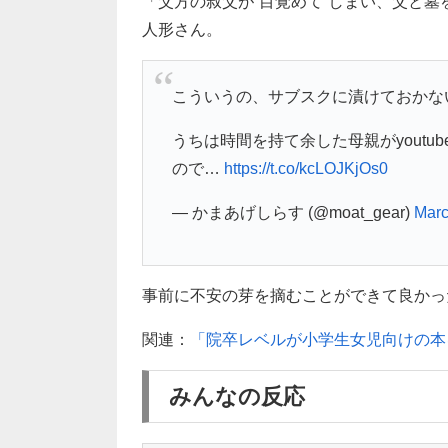
「父方の叔父が”目覚めて”しまい、父と
人形さん。
こういうの、サブスクに漬けておかな
うちは時間を持て余した母親がyout
ので…
https://t.co/kcLOJKjOs0
— かまあげしらす (@moat_gear)
Marc
事前に不安の芽を摘むことができて良かっ
関連：
「院卒レベルが小学生女児向けの本
みんなの反応