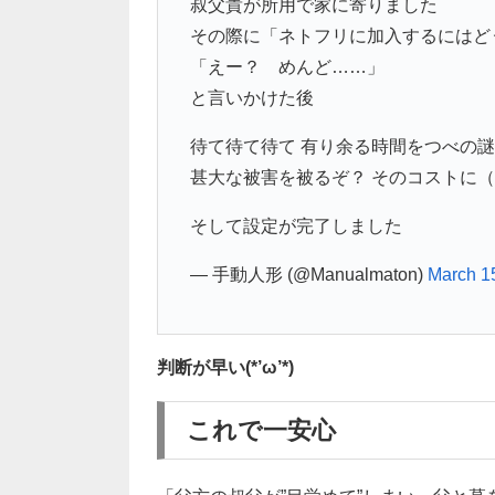
叔父貴が所用で家に寄りました
その際に「ネトフリに加入するにはど
「えー？ めんど……」
と言いかけた後
待て待て待て 有り余る時間をつべの
甚大な被害を被るぞ？ そのコストに（
そして設定が完了しました
— 手動人形 (@Manualmaton)
March 1
判断が早い(*’ω’*)
これで一安心