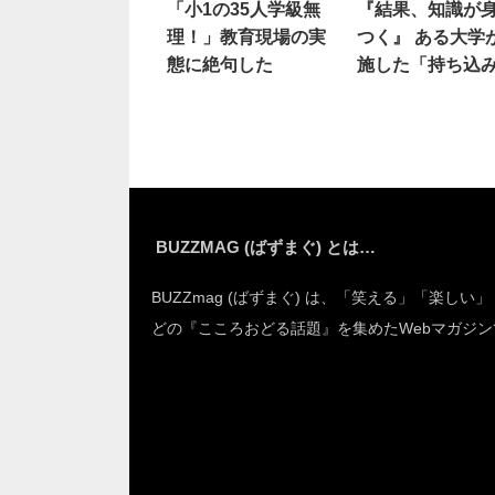
「小1の35人学級無
『結果、知識が
理！」教育現場の実
つく』 ある大学
態に絶句した
施した「持ち込
験」のアイデア
いた！
BUZZMAG (ばずまぐ) とは…
BUZZmag (ばずまぐ) は、「笑える」「楽しい
どの『こころおどる話題』を集めたWebマガジン