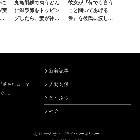
身に
丸亀製麵で肉うどん
彼女が『何でも言う
が実
に温泉卵をトッピン
こと聞いてあげる
み試
グしたら、妻が神妙
券』を彼氏に渡した
に驚
な顔で
ら…壮絶すぎる話
新着記事
」「癒される」な
人間関係
です。
どうぶつ
社会
お問い合わせ
・
プライバシーポリシー