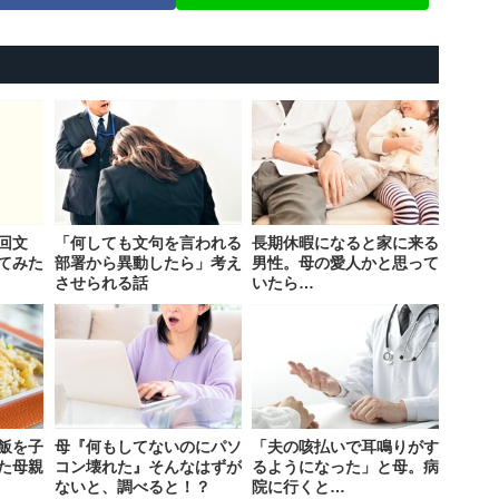
回文
「何しても文句を言われる
長期休暇になると家に来る
てみた
部署から異動したら」考え
男性。母の愛人かと思って
させられる話
いたら…
飯を子
母『何もしてないのにパソ
「夫の咳払いで耳鳴りがす
た母親
コン壊れた』そんなはずが
るようになった」と母。病
ないと、調べると！？
院に行くと…