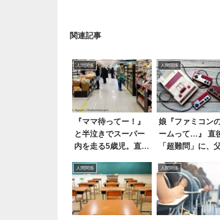
関連記事
人間関係
人間関係
『ママ待ってー！』
娘『ファミコン
と半泣きでスーパー
ームって…』 直後の
内を走る5歳児。直後
「超難問」に、
の光景に、思わず笑
頭を抱えた
人間関係
人間関係
った！