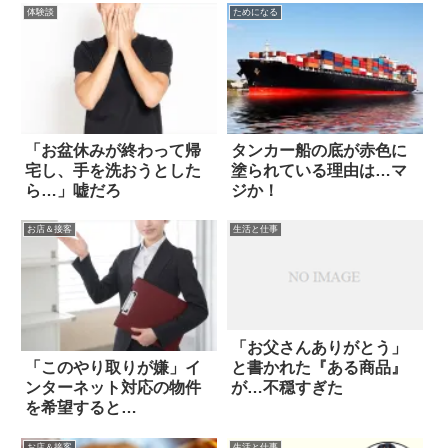
体験談
ためになる
「お盆休みが終わって帰
タンカー船の底が赤色に
宅し、手を洗おうとした
塗られている理由は…マ
ら…」嘘だろ
ジか！
お店＆接客
生活と仕事
「お父さんありがとう」
と書かれた『ある商品』
「このやり取りが嫌」イ
が…不穏すぎた
ンターネット対応の物件
を希望すると…
お店＆接客
生活と仕事