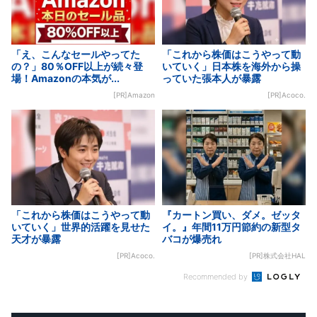
「え、こんなセールやってた
「これから株価はこうやって動
の？」80％OFF以上が続々登
いていく」日本株を海外から操
場！Amazonの本気が...
っていた張本人が暴露
[PR]Amazon
[PR]Acoco.
「これから株価はこうやって動
『カートン買い、ダメ。ゼッタ
いていく」世界的活躍を見せた
イ。』年間11万円節約の新型タ
天才が暴露
バコが爆売れ
[PR]Acoco.
[PR]株式会社HAL
Recommended by