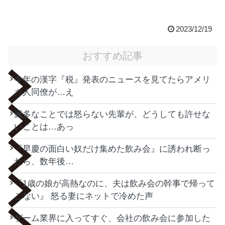
2023/12/19
おすすめ記事
今年の漢字『税』発表のニュースを見てたらアメリ
カ人同僚が…え
滅多なことでは怒らない先輩が、どうしても許せな
いことは…あっ
『早慶の面白い奴だけ集めた飲み会』に誘われ断っ
たら、数年後…
『1歳の娘が高熱なのに、夫は飲み会の幹事で帰って
こない』 怒る妻にネットで冷めた声
ゲーム業界に入ってすぐ、会社の飲み会に参加した