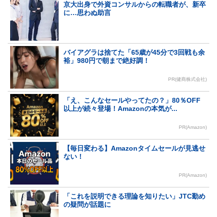
京大出身で外資コンサルからの転職者が、新卒
に…思わぬ助言
バイアグラは捨てた「65歳が45分で3回戦も余
裕」980円で朝まで絶好調！
PR(健商株式会社)
「え、こんなセールやってたの？」80％OFF
以上が続々登場！Amazonの本気が...
PR(Amazon)
【毎日変わる】Amazonタイムセールが見逃せ
ない！
PR(Amazon)
「これを説明できる理論を知りたい」JTC勤め
の疑問が話題に