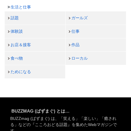
生活と仕事
話題
ガールズ
体験談
仕事
お店＆接客
作品
食べ物
ローカル
ためになる
BUZZMAG (ばずまぐ) とは…
BUZZmag (ばずまぐ) は、「笑える」「楽しい」「癒され
る」などの『こころおどる話題』を集めたWebマガジンで
す。