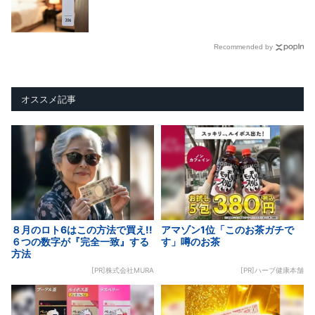
Recommended by
オススメ記事
８月のロト6はこの方法で買え!!
アマゾン1位「このお茶ガチで
６つの数字が『完全一致』する
す」噂のお茶
方法
[PR]株式会社MURA
[PR]ハーブ健康本舗