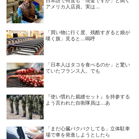
日本語で何度も「現金ですか」と聞く
アメリカ人店員。実は…
「買い物に行く度、残酷すぎると娘が
嘆く旗」見ると…嗚呼
「日本人はタコを食べるのか」と驚い
ていたフランス人。でも
『使い慣れた裁縫セット』を持参する
よう言われた自衛隊員は…あ
「まだ心臓バクバクしてる」立体駐車
場で車を発進しようとしたら