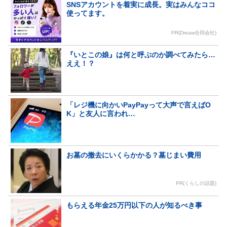
SNSアカウントを着実に成長。実はみんなココ
使ってます。
PR(Dreaw合同会社)
『いとこの娘』は何と呼ぶのか調べてみたら…
ええ！？
「レジ機に向かいPayPayって大声で言えばO
K」と友人に言われ…
お墓の撤去にいくらかかる？墓じまい費用
PR(くらしの話題)
もらえる年金25万円以下の人が知るべき事