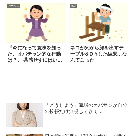
ガールズ
作品
『今になって意味を知っ
ネコが穴から顔を出すテ
た、オバチャン的な行動
ーブルをDIYした結果…な
は？』 共感せずにはいら
んてこった
れない回答集
「どうしよう」職場のオバサンが自分
の挨拶だけ無視してきて…