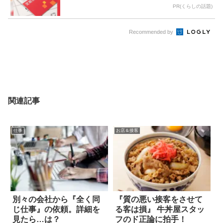
PR(くらしの話題)
Recommended by
関連記事
仕事
お店＆接客
別々の会社から『全く同
『質の悪い接客をさせて
じ仕事』の依頼。詳細を
る客は損』 牛丼屋スタッ
見たら…は？
フのド正論に拍手！