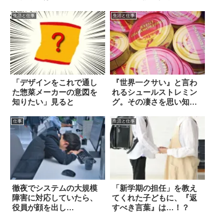
生活と仕事
生活と仕事
「デザインをこれで通し
『世界一クサい』と言わ
た惣菜メーカーの意図を
れるシュールストレミン
知りたい」見ると
グ。その凄さを思い知る
光景がコチラ！
仕事
生活と仕事
徹夜でシステムの大規模
「新学期の担任」を教え
障害に対応していたら、
てくれた子どもに、『返
役員が顔を出し…
すべき言葉』は…！？