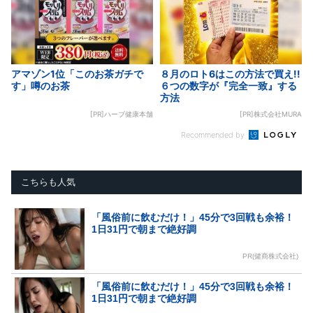
アマゾン1位「このお茶ガチで
８月のロト6はこの方法で買え!!
す」噂のお茶
６つの数字が『完全一致』する
方法
[PR]ハーブ健康本舗
[PR]株式会社MURA
Recommended by
こちらも人気
「風俗前に飲むだけ！」45分で3回戦も余裕！
1日31円で朝まで絶好調
PR(健商株式会社)
「風俗前に飲むだけ！」45分で3回戦も余裕！
1日31円で朝まで絶好調