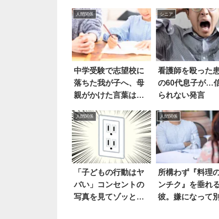
人間関係
シニア
中学受験で志望校に
看護師を殴った
落ちた我が子へ、母
の60代息子が…
親がかけた言葉は…
られない発言
人間関係
人間関係
「子どもの行動はヤ
所構わず『料理
バい」コンセントの
ンチク』を垂れ
写真を見てゾッとし
彼。嫌になって
た
を切り出すと