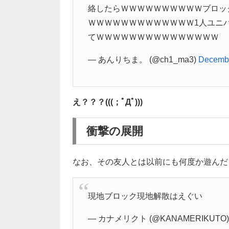
絡したらＷＷＷＷＷＷＷＷＷＷブロッ
ＷＷＷＷＷＷＷＷＷＷＷＷＷ1人ユニ
てＷＷＷＷＷＷＷＷＷＷＷＷＷＷＷ
— あんりちま。 (@ch1_ma3)
Decembe
え？？？(((；ﾟДﾟ)))
衝撃の展開
なお、その友人とは以前にも何度か遊んだ
現地ブロック現地解散はえぐい
— カナメリクト (@KANAMERIKUTO