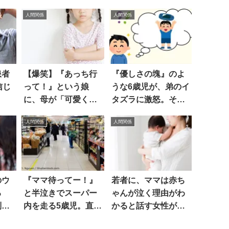
人間関係
人間関係
患者
【爆笑】『あっち行
『優しさの塊』のよ
信じ
って！』という娘
うな6歳児が、弟のイ
に、母が「可愛く言
タズラに激怒。その
い直して」と要求し
結果…！？
人間関係
人間関係
た結果？
のウ
『ママ待ってー！』
若者に、ママは赤ち
る
と半泣きでスーパー
ゃんが泣く理由がわ
別れ
内を走る5歳児。直後
かると話す女性がい
の光景に、思わず笑
たので