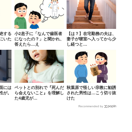
絶する
小2息子に「なんで歯医者
【は？】在宅勤務の夫は、
にいた
になったの？」と聞かれ、
妻子が寝室へ入ってから少
答えたら…え
し経つと…
面には
ペットとの別れで『死んだ
秋葉原で怪しい宗教に勧誘
性が。
ら会えないこと』を理解し
された男性は…こう切り抜
た4歳児が…
けた
Recommended by