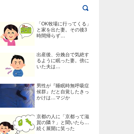
「OK牧場に行ってくる」
と家を出た妻。その後3
時間帰らず…
出産後、分娩台で気絶す
るように眠った妻。傍に
いた夫は…
男性が『睡眠時無呼吸症
候群』だと自覚したきっ
かけは…マジか
京都の人に「京都って滋
賀の隣？」と聞いたら…
続く展開に笑った