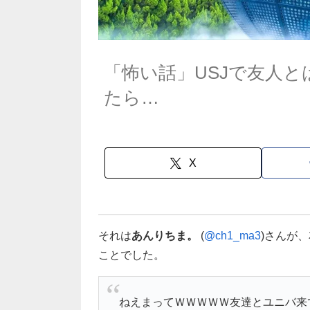
「怖い話」USJで友人
たら…
X
それは
あんりちま。
(
@ch1_ma3
)さんが
ことでした。
ねえまってＷＷＷＷＷ友達とユニバ来