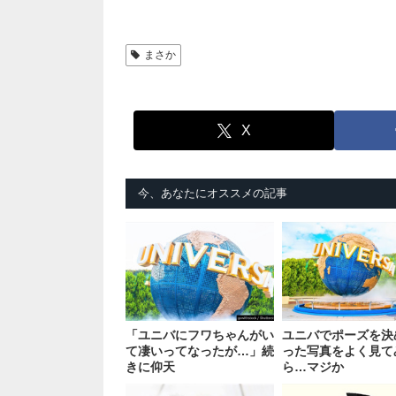
まさか
X
今、あなたにオススメの記事
「ユニバにフワちゃんがい
ユニバでポーズを決
て凄いってなったが…」続
った写真をよく見て
きに仰天
ら…マジか