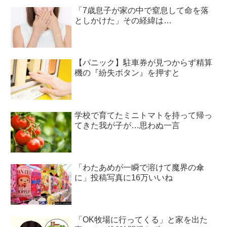
「7歳息子が家の中で窒息して命を落
としかけた」その経緯は…
【パニック】駐車券が見つからず精算
機の『紛失ボタン』を押すと
学校で育てたミニトマトを持って帰っ
てきた我が子が…思わぬ一言
「わたあめが一瞬で溶けて魔界の傘
に」投稿写真に16万いいね
「OK牧場に行ってくる」と家を出た