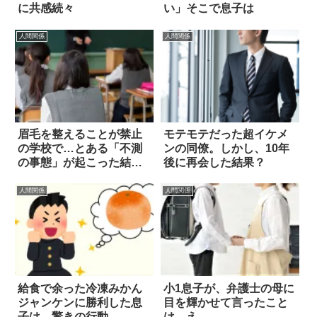
に共感続々
い」そこで息子は
人間関係
人間関係
眉毛を整えることが禁止
モテモテだった超イケメ
の学校で…とある「不測
ンの同僚。しかし、10年
の事態」が起こった結
後に再会した結果？
果？
人間関係
人間関係
給食で余った冷凍みかん
小1息子が、弁護士の母に
ジャンケンに勝利した息
目を輝かせて言ったこと
子は…驚きの行動
は…え