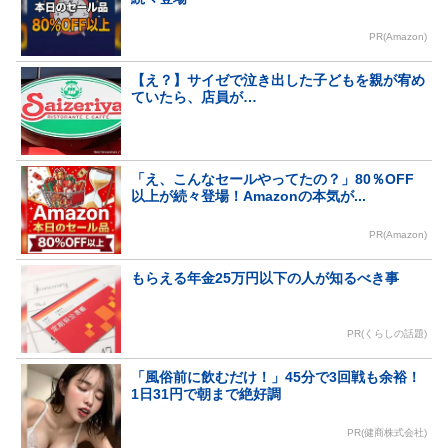
PR(Amazon)
【え？】サイゼで泣き出した子どもを親が宥め
ていたら、店員が…
「え、こんなセールやってたの？」80％OFF
以上が続々登場！Amazonの本気が...
PR(Amazon)
もらえる年金25万円以下の人が知るべき事
PR(くらしの話題)
「風俗前に飲むだけ！」45分で3回戦も余裕！
1日31円で朝まで絶好調
PR(健商株式会社)