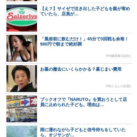
【え？】サイゼで泣き出した子どもを親が宥め
ていたら、店員が…
「風俗前に飲むだけ！」45分で3回戦も余裕！
980円で朝まで絶好調
PR(健商株式会社)
お墓の撤去にいくらかかる？墓じまい費用
PR(くらしの話題)
ブックオフで『NARUTO』を買おうとして店
員に止められた子ども。理由は…
雨に濡れながら子どもと信号待ちをしていた
ら、オジサンが…