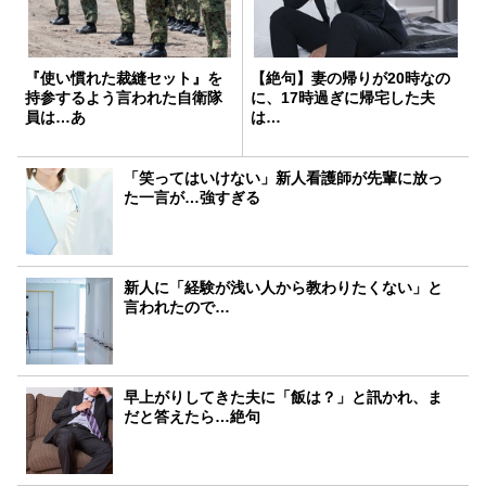
『使い慣れた裁縫セット』を
【絶句】妻の帰りが20時なの
持参するよう言われた自衛隊
に、17時過ぎに帰宅した夫
員は…あ
は…
「笑ってはいけない」新人看護師が先輩に放っ
た一言が…強すぎる
新人に「経験が浅い人から教わりたくない」と
言われたので…
早上がりしてきた夫に「飯は？」と訊かれ、ま
だと答えたら…絶句