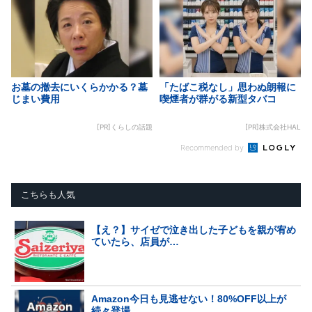
お墓の撤去にいくらかかる？墓
「たばこ税なし」思わぬ朗報に
じまい費用
喫煙者が群がる新型タバコ
[PR]くらしの話題
[PR]株式会社HAL
Recommended by
こちらも人気
【え？】サイゼで泣き出した子どもを親が宥め
ていたら、店員が…
Amazon今日も見逃せない！80%OFF以上が
続々登場