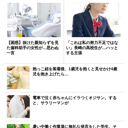
【困惑】抜けた親知らずを見
「これは私の努力不足ではな
た歯科助手の女性が…思わぬ
い」長崎の高校生が…ハッと
一言
する主張
抱っこ紐を装着後、1歳児を抱くと見せかけ4歳
児を抱き上げたら…
電車で泣く赤ちゃんにイラつくオジサン。する
と、サラリーマンが
暑い中働く作業員に無礼な発言をした学生。そ