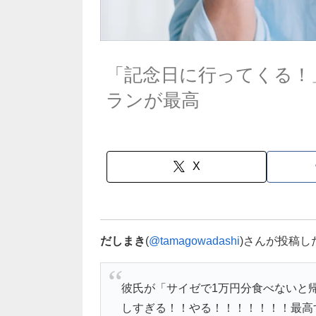
「記念日に行ってくる！
ランが最高
X
だしまき
(
@tamagowadashi
)さんが投稿
彼氏が「サイゼで1万円分食べないと
しすぎる！！やる！！！！！！！最高