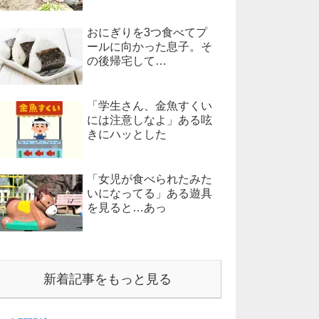
おにぎりを3つ食べてプ
ールに向かった息子。そ
の後帰宅して…
「学生さん、金魚すくい
には注意しなよ」ある呟
きにハッとした
「女児が食べられたみた
いになってる」ある遊具
を見ると…あっ
新着記事をもっと見る