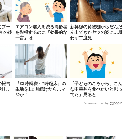
てプー
エアコン購入を渋る高齢者
新幹線の荷物棚からだんだ
その後
を説得するのに『効果的な
ん出てきたヤツの姿に…思
一言』は…
わず二度見
の報告
『23時就寝・7時起床』の
「子どものころから、こん
対し、
生活を1ヵ月続けたら…マ
な中華丼を食べたいと思っ
ジか！
てた」見ると
Recommended by