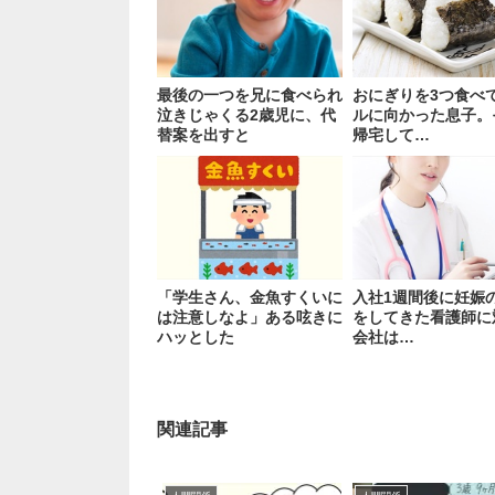
最後の一つを兄に食べられ
おにぎりを3つ食べ
泣きじゃくる2歳児に、代
ルに向かった息子。
替案を出すと
帰宅して…
「学生さん、金魚すくいに
入社1週間後に妊娠
は注意しなよ」ある呟きに
をしてきた看護師に
ハッとした
会社は…
関連記事