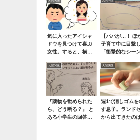
人間関係
人間関係
気に入ったアイシャ
【パパが…！ ほ
ドウを見つけて喜ぶ
子育て中に目撃
女性。すると、横に
「衝撃的なシー
いた彼氏が…？
15選
人間関係
人間関係
『薬物を勧められた
週1で消しゴムを
ら、どう断る？』 と
す息子。ランド
ある小学生の回答が
から出てきたの
キレキレすぎて吹い
え
た！！