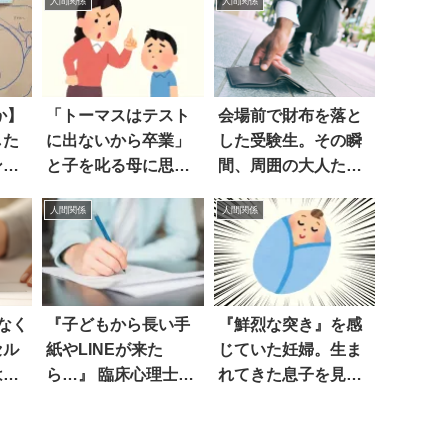
人間関係
人間関係
か】
「トーマスはテスト
会場前で財布を落と
した
に出ないから卒業」
した受験生。その瞬
ン」
と子を叱る母に思う
間、周囲の大人たち
のは…
が！？
人間関係
人間関係
なく
『子どもから長い手
『鮮烈な突き』を感
セル
紙やLINEが来た
じていた妊婦。生ま
は…
ら…』 臨床心理士の
れてきた息子を見る
呟きにハッとする
と