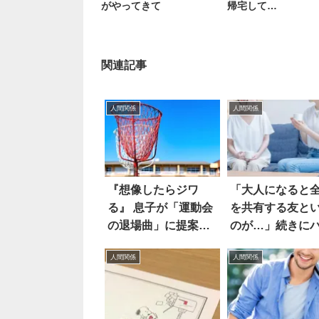
がやってきて
帰宅して…
関連記事
人間関係
人間関係
『想像したらジワ
「大人になると
る』 息子が「運動会
を共有する友と
の退場曲」に提案し
のが…」続きに
たのは…！？
とした
人間関係
人間関係