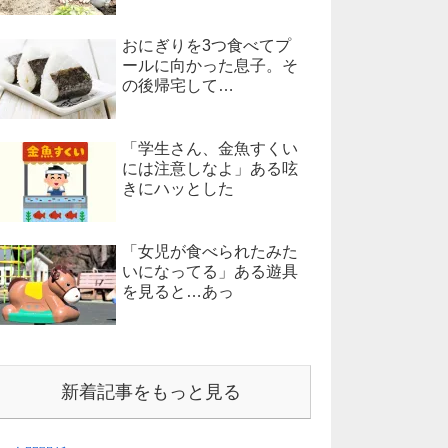
おにぎりを3つ食べてプ
ールに向かった息子。そ
の後帰宅して…
「学生さん、金魚すくい
には注意しなよ」ある呟
きにハッとした
「女児が食べられたみた
いになってる」ある遊具
を見ると…あっ
新着記事をもっと見る