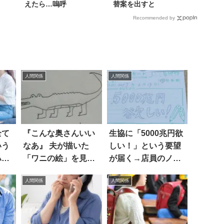
えたら…嗚呼
替案を出すと
Recommended by
人間関係
人間関係
全て
『こんな奥さんいい
生協に「5000兆円欲
いう
なあ』 夫が描いた
しい！」という要望
ハッ
「ワニの絵」を見
が届く→店員のノリ
て、妻が腕をふるっ
が良すぎ(笑)
人間関係
人間関係
た結果？