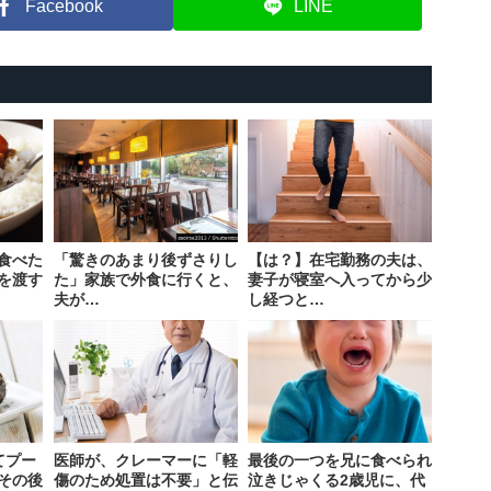
Facebook
LINE
食べた
「驚きのあまり後ずさりし
【は？】在宅勤務の夫は、
を渡す
た」家族で外食に行くと、
妻子が寝室へ入ってから少
夫が…
し経つと…
てプー
医師が、クレーマーに「軽
最後の一つを兄に食べられ
その後
傷のため処置は不要」と伝
泣きじゃくる2歳児に、代