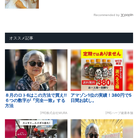
Recommended by
オススメ記事
８月のロト6はこの方法で買え!!
アマゾン1位の実績！380円で5
６つの数字が『完全一致』する
日間お試し。
方法
[PR]株式会社MURA
[PR]ハーブ健康本舗