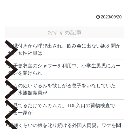
2023/09/20
おすすめ記事
役職付きから呼び出され、飲み会に出ない訳を聞か
れた女性社員は
女子更衣室のシャワーを利用中、小学生男児にカー
テンを開けられ
イカのぬいぐるみを欲しがる息子をいなしていた
ら、水族館職員が
「見てるだけでムカムカ」TDL入口の荷物検査で、
ある一家が…
16歳くらいの娘を叱り続ける外国人両親。ワケを聞