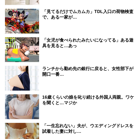
「見てるだけでムカムカ」TDL入口の荷物検査
で、ある一家が…
「女児が食べられたみたいになってる」ある遊
具を見ると…あっ
ランチから勤め先の銀行に戻ると、女性部下が
開口一番…
16歳くらいの娘を叱り続ける外国人両親。ワケ
を聞くと…マジか
「一生忘れない」夫が、ウエディングドレスを
試着した妻に対し…