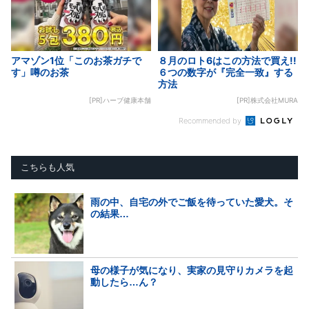
アマゾン1位「このお茶ガチで
８月のロト6はこの方法で買え!!
す」噂のお茶
６つの数字が『完全一致』する
方法
[PR]ハーブ健康本舗
[PR]株式会社MURA
Recommended by
こちらも人気
雨の中、自宅の外でご飯を待っていた愛犬。そ
の結果…
母の様子が気になり、実家の見守りカメラを起
動したら…ん？