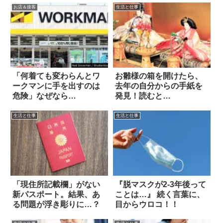
お店＆接客
生活と仕事
「何着ても変わらんとワ
お雛様の箱を開けたら、
ークマンに手を出すのは
去年の自分からの手紙を
危険」なぜなら…
発見！読むと…
生活と仕事
生活と仕事
「現住所記載欄」がない
『脱マスクが2-3年後って
新パスポート。結果、あ
ことは…』 続く言葉に、
る問題が浮き彫りに…？
目からウロコ！！