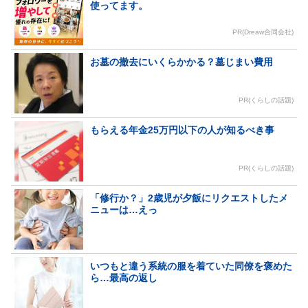
使ってます。
PR(Dreaw合同会社)
お墓の撤去にいくらかかる？墓じまい費用
PR(くらしの話題)
もらえる年金25万円以下の人が知るべき事
PR(くらしの話題)
「修行か？」2歳児が夕飯にリクエストしたメ
ニューは…えっ
いつもと違う系統の服を着ていた同僚を褒めた
ら…最高の返し