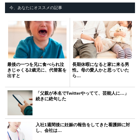
今、あなたにオススメの記事
最後の一つを兄に食べられ泣
長期休暇になると家に来る男
きじゃくる2歳児に、代替案を
性。母の愛人かと思っていた
出すと
ら…
「父親が本名でTwitterやってて、芸能人に…」
続きに絶句した
入社1週間後に妊娠の報告をしてきた看護師に対
し、会社は…