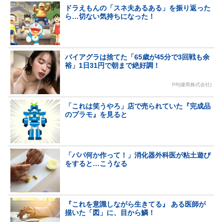
ドラえもんの「スネ夫あるある」を振り返った
ら…切ない気持ちになった！
バイアグラは捨てた「65歳が45分で3回戦も余
裕」1日31円で朝まで絶好調！
PR(健商株式会社)
「これは笑うやろ」店で売られていた『完成品
のプラモ』を見ると
「パパ何か作って！」消化器外科医が粘土遊び
をすると…こうなる
『これを意識しながら生きてる』 ある医師が
描いた「図」に、目から鱗！