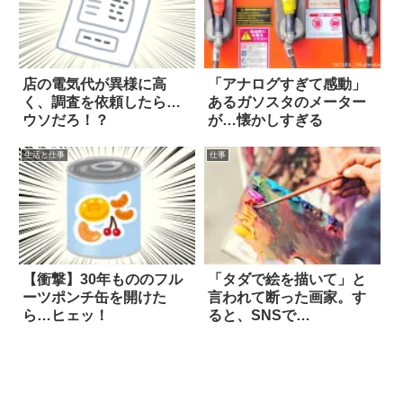
店の電気代が異様に高
「アナログすぎて感動」
く、調査を依頼したら…
あるガソスタのメーター
ウソだろ！？
が…懐かしすぎる
生活と仕事
仕事
【衝撃】30年もののフル
「タダで絵を描いて」と
ーツポンチ缶を開けた
言われて断った画家。す
ら…ヒェッ！
ると、SNSで…