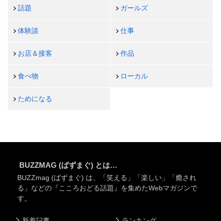
話題
ガールズ
体験談
仕事
お店＆接客
作品
食べ物
ローカル
ためになる
BUZZMAG (ばずまぐ) とは…
BUZZmag (ばずまぐ) は、「笑える」「楽しい」「癒され
る」などの『こころおどる話題』を集めたWebマガジンで
す。
新着記事
ランキング