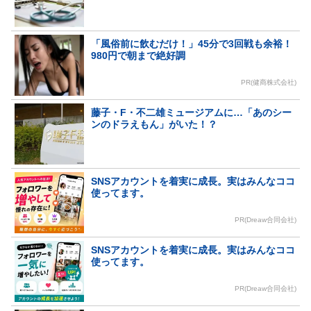
「風俗前に飲むだけ！」45分で3回戦も余裕！
980円で朝まで絶好調
PR(健商株式会社)
藤子・F・不二雄ミュージアムに…「あのシー
ンのドラえもん」がいた！？
SNSアカウントを着実に成長。実はみんなココ
使ってます。
PR(Dreaw合同会社)
SNSアカウントを着実に成長。実はみんなココ
使ってます。
PR(Dreaw合同会社)