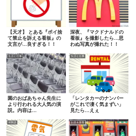
【天才】 とある『ポイ捨
深夜、『マクドナルドの
て禁止を訴える看板』の
看板』を撮影したら…思
文言が…良すぎる！！
わぬ写真が撮れた！！
生活と仕事
生活と仕事
園のおばあちゃん先生に
「レンタカーのナンバー
より行われる大人気の演
がこれで凄く気まずい」
説。内容は…
見たら…えぇ
体験談
お店＆接客