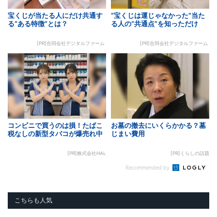
宝くじが当たる人にだけ共通す
“宝くじは運じゃなかった”当た
る“ある特徴”とは？
る人の“共通点”を知っただけ
[PR]合同会社デジタルファーム
[PR]合同会社デジタルファーム
コンビニで買うのは損！たばこ
お墓の撤去にいくらかかる？墓
税なしの新型タバコが爆売れ中
じまい費用
[PR]株式会社HAL
[PR]くらしの話題
Recommended by
こちらも人気