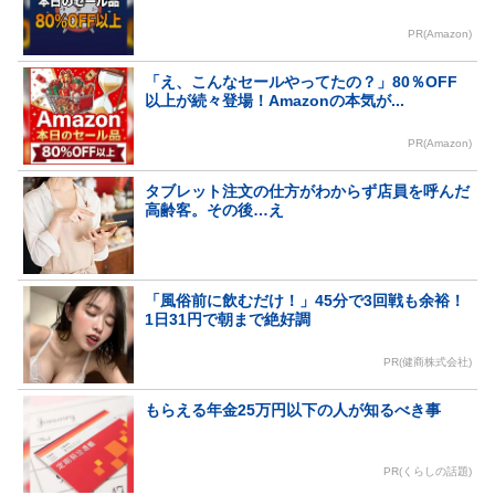
PR(Amazon)
「え、こんなセールやってたの？」80％OFF
以上が続々登場！Amazonの本気が...
PR(Amazon)
タブレット注文の仕方がわからず店員を呼んだ
高齢客。その後…え
「風俗前に飲むだけ！」45分で3回戦も余裕！
1日31円で朝まで絶好調
PR(健商株式会社)
もらえる年金25万円以下の人が知るべき事
PR(くらしの話題)