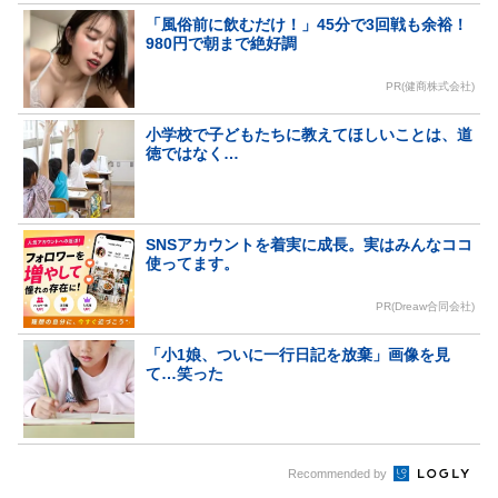
「風俗前に飲むだけ！」45分で3回戦も余裕！
980円で朝まで絶好調
PR(健商株式会社)
小学校で子どもたちに教えてほしいことは、道
徳ではなく…
SNSアカウントを着実に成長。実はみんなココ
使ってます。
PR(Dreaw合同会社)
「小1娘、ついに一行日記を放棄」画像を見
て…笑った
Recommended by