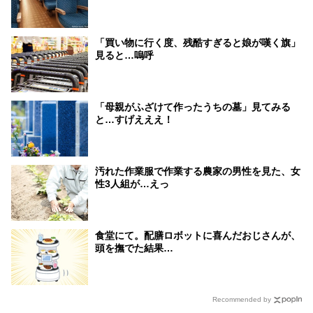
「買い物に行く度、残酷すぎると娘が嘆く旗」
見ると…嗚呼
「母親がふざけて作ったうちの墓」見てみる
と…すげえええ！
汚れた作業服で作業する農家の男性を見た、女
性3人組が…えっ
食堂にて。配膳ロボットに喜んだおじさんが、
頭を撫でた結果…
Recommended by