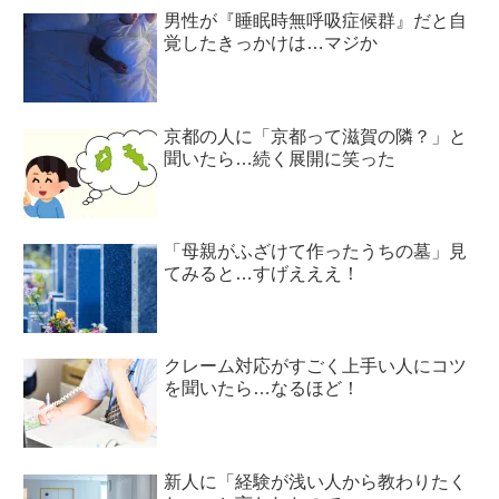
男性が『睡眠時無呼吸症候群』だと自
覚したきっかけは…マジか
京都の人に「京都って滋賀の隣？」と
聞いたら…続く展開に笑った
「母親がふざけて作ったうちの墓」見
てみると…すげえええ！
クレーム対応がすごく上手い人にコツ
を聞いたら…なるほど！
新人に「経験が浅い人から教わりたく