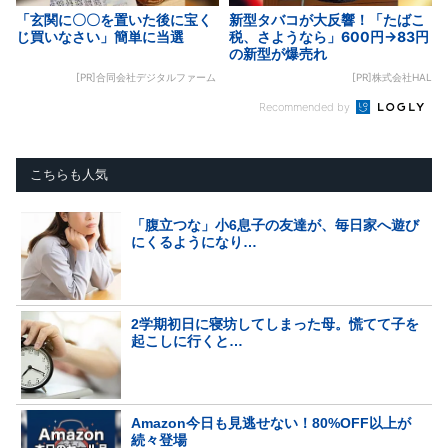
「玄関に〇〇を置いた後に宝く
新型タバコが大反響！「たばこ
じ買いなさい」簡単に当選
税、さようなら」600円→83円
の新型が爆売れ
[PR]合同会社デジタルファーム
[PR]株式会社HAL
Recommended by
こちらも人気
「腹立つな」小6息子の友達が、毎日家へ遊び
にくるようになり…
2学期初日に寝坊してしまった母。慌てて子を
起こしに行くと…
Amazon今日も見逃せない！80%OFF以上が
続々登場