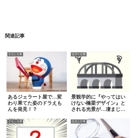
関連記事
生活と仕事
生活と仕事
あるジェラート屋で…変
景観学的に『やってはい
わり果てた姿のドラえも
けない橋梁デザイン』と
んを発見！？
される光景が…凄まじ
い！
生活と仕事
生活と仕事