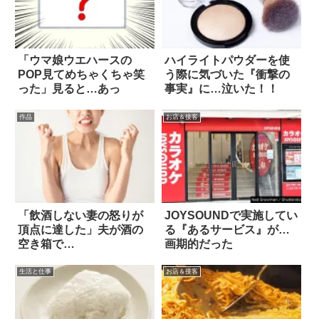
「ウマ娘ウエハースの
ハイライトパウダーを使
POP見てめちゃくちゃ笑
う際に気づいた『衝撃の
った」見ると…あっ
事実』に…泣いた！！
作品
お店＆接客
「飲酒しない妻の怒りが
JOYSOUNDで実施してい
頂点に達した」夫が酒の
る『あるサービス』が…
空き箱で…
画期的だった
生活と仕事
お店＆接客