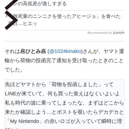
ョンの高低差が激しすぎる
「致死量のニンニクを使ったアヒージョ」を食べた
翌日…ヒエッ
Recommended by
それは
🥟ひとみ🥟
(
@1024kinako
)さんが、ヤマト運
輸から荷物の投函完了通知を受け取ったときのこと
でした。
先ほどヤマトから「荷物を投函しました」って
LINEが来ていて、何も買った覚えはなくいよいよ
私も時代の波に乗ってしまったな、まずはどこから
来たか確認しよう…とポストを覗いたらデカデカと
「My Nintendo」の赤いロゴが入っていて瞬時に理