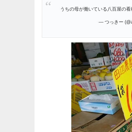
うちの母が働いている八百屋の看
— つっきー (@aki