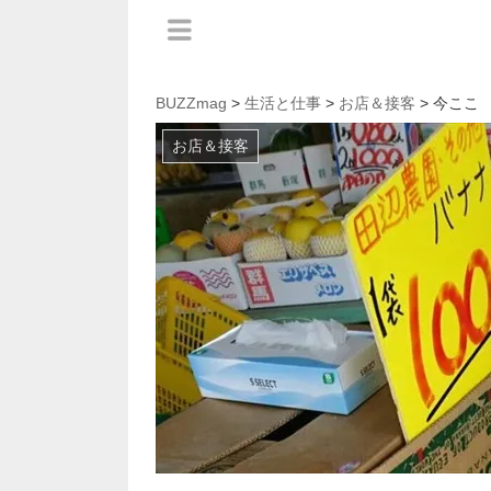
BUZZmag
>
生活と仕事
>
お店＆接客
> 今ここ
お店＆接客