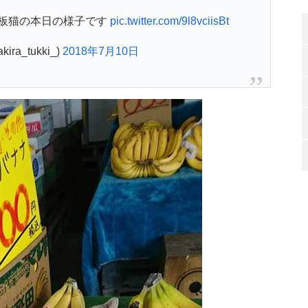
板猫の本日の様子です
pic.twitter.com/9l8vciisBt
ra_tukki_)
2018年7月10日