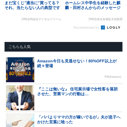
まだ宝くじ“適当に”買ってる？
ホームレス中学生を経験した麒
それ、当たらない人の典型です
麟・田村さんからのメッセージ
[PR]合同会社デジタルファーム
[PR]住友生命福祉文化財団
Recommended by
こちらも人気
Amazon今日も見逃せない！80%OFF以上が
続々登場
PR(Amazon)
『ここは無いな』 住宅展示場で女性客を落胆
させた、営業マンの行動は…
「パパよりママの方が稼いでるが」夫が息子へ
かけた言葉に唸った