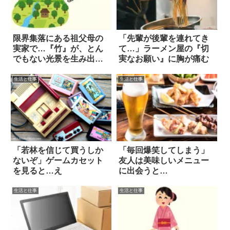
限界集落にある祖父母の
「先輩が後輩を連れてき
実家で…『竹』が、とん
て…」ラーメン屋の『切
でもない光景を生み出し
実なお願い』に胸が痛む
た
生活と仕事
生活と仕事
「若林を信じて買うしか
「毎回爆笑してしまう」
ないぞ」ゲームカセット
友人は美味しいメニュー
を見ると…え
に出会うと…
生活と仕事
生活と仕事