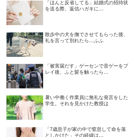
「ほんと反省してる」結婚式の招待状
を送る際、返信ハガキに…
散歩中の犬を撫でさせてもらった後、
礼を言って別れたら…ふふ
「被害届だす」ゲーセンで音ゲーをプ
レイ後、ふと髪を触ったら…
暑い中働く作業員に無礼な発言をした
学生。それを見かけた教授は
「7歳息子が家の中で窒息して命を落
としかけた」その経緯は…