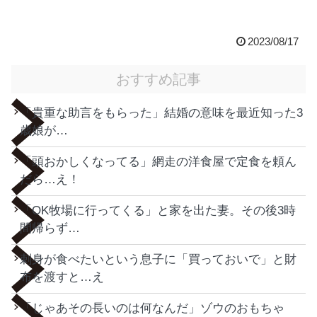
2023/08/17
おすすめ記事
「貴重な助言をもらった」結婚の意味を最近知った3
歳娘が…
「頭おかしくなってる」網走の洋食屋で定食を頼ん
だら…え！
「OK牧場に行ってくる」と家を出た妻。その後3時
間帰らず…
刺身が食べたいという息子に「買っておいで」と財
布を渡すと…え
「じゃあその長いのは何なんだ」ゾウのおもちゃ