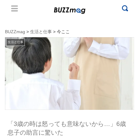
BUZZmag
>
生活と仕事
> 今ここ
生活と仕事
「3歳の時は怒っても意味ないから…」6歳
息子の助言に驚いた