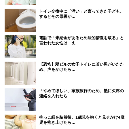
トイレ交換中に「汚い」と言ってきた子ども。
するとその母親が…
電話で「未納金があるため法的措置を取る」と
言われた女性は…え
【恐怖】駅ビルの女子トイレに若い男がいたた
め、声をかけたら…
「やめてほしい」家族旅行のため、塾に欠席の
連絡を入れたら…
抱っこ紐を装着後、1歳児を抱くと見せかけ4歳
児を抱き上げたら…