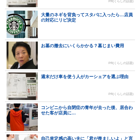
PR(くらしの話題)
大量のネギを背負ってスタバに入ったら…店員
の対応にリピ決定
お墓の撤去にいくらかかる？墓じまい費用
PR(くらしの話題)
週末だけ車を使う人がカーシェアを選ぶ理由
PR(くらしの話題)
コンビニから自閉症の青年が去った後、居合わ
せた客が店員に…
自己肯定感の高い夫に「君が羨ましいよ」と言