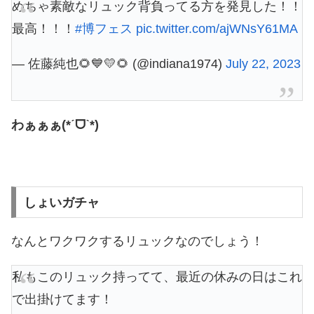
めちゃ素敵なリュック背負ってる方を発見した！！
最高！！！
#博フェス
pic.twitter.com/ajWNsY61MA
— 佐藤純也🌻💙💛🌻 (@indiana1974)
July 22, 2023
わぁぁぁ(*ˊᗜˋ*)
しょいガチャ
なんとワクワクするリュックなのでしょう！
私もこのリュック持ってて、最近の休みの日はこれ
で出掛けてます！