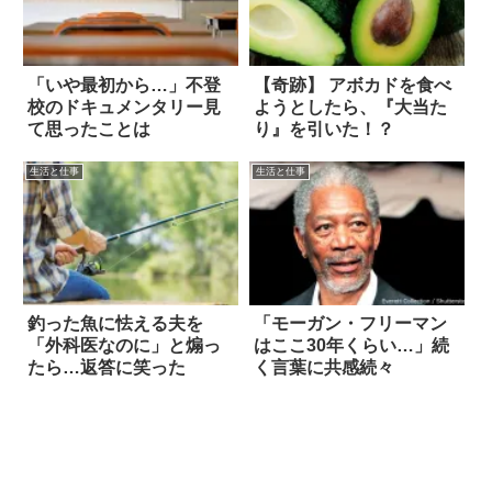
「いや最初から…」不登
【奇跡】 アボカドを食べ
校のドキュメンタリー見
ようとしたら、『大当た
て思ったことは
り』を引いた！？
生活と仕事
生活と仕事
釣った魚に怯える夫を
「モーガン・フリーマン
「外科医なのに」と煽っ
はここ30年くらい…」続
たら…返答に笑った
く言葉に共感続々