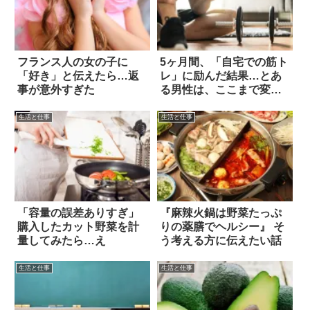
フランス人の女の子に
5ヶ月間、「自宅での筋ト
「好き」と伝えたら…返
レ」に励んだ結果…とあ
事が意外すぎた
る男性は、ここまで変わ
った！
生活と仕事
生活と仕事
「容量の誤差ありすぎ」
『麻辣火鍋は野菜たっぷ
購入したカット野菜を計
りの薬膳でヘルシー』 そ
量してみたら…え
う考える方に伝えたい話
生活と仕事
生活と仕事