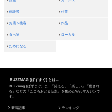
話題
ガールズ
体験談
仕事
お店＆接客
作品
食べ物
ローカル
ためになる
BUZZMAG (ばずまぐ) とは…
BUZZmag (ばずまぐ) は、「笑える」「楽しい」「癒され
る」などの『こころおどる話題』を集めたWebマガジンで
す。
新着記事
ランキング