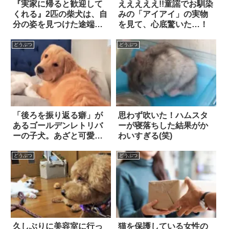
『実家に帰ると歓迎して
えええええ!!童謡でお馴染
くれる』2匹の柴犬は、自
みの「アイアイ」の実物
分の姿を見つけた途端
を見て、心底驚いた…！
に！？
どうぶつ
どうぶつ
「後ろを振り返る癖」が
思わず吹いた！ハムスタ
あるゴールデンレトリバ
ーが寝落ちした結果がか
ーの子犬。あざと可愛い
わいすぎる(笑)
ポーズに、KO待ったな
し！
どうぶつ
どうぶつ
久しぶりに美容室に行っ
猫を保護している女性の