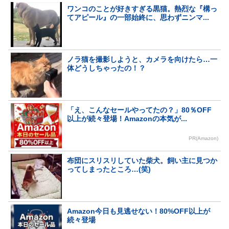
ワンコのことが好きすぎる黒猫。熱烈な『構っ
てアピール』の一部始終に、思わずニンマ...
ノラ猫を撮影しようと、カメラを向けたら…一
体どうしちゃったの！？
「え、こんなセールやってたの？」80％OFF
以上が続々登場！Amazonの本気が...
PR(Amazon)
布団にスリスリしていた柴犬。飼い主に見つか
ってしまったところ…(笑)
Amazon今日も見逃せない！80%OFF以上が
続々登場