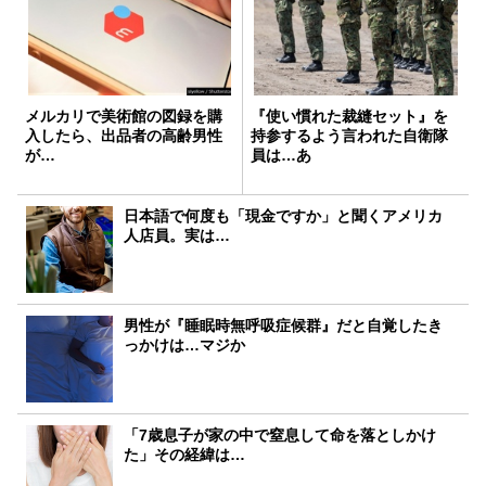
メルカリで美術館の図録を購
『使い慣れた裁縫セット』を
入したら、出品者の高齢男性
持参するよう言われた自衛隊
が…
員は…あ
日本語で何度も「現金ですか」と聞くアメリカ
人店員。実は…
男性が『睡眠時無呼吸症候群』だと自覚したき
っかけは…マジか
「7歳息子が家の中で窒息して命を落としかけ
た」その経緯は…