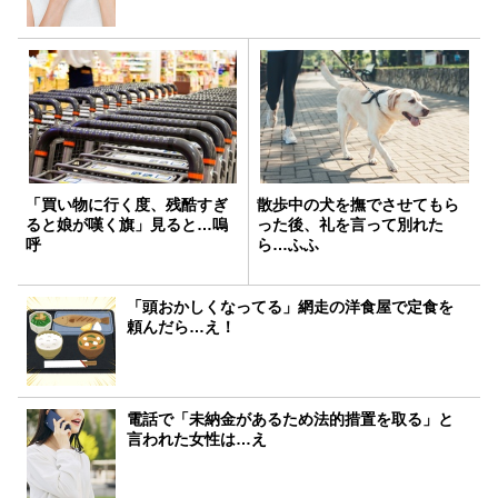
「買い物に行く度、残酷すぎ
散歩中の犬を撫でさせてもら
ると娘が嘆く旗」見ると…嗚
った後、礼を言って別れた
呼
ら…ふふ
「頭おかしくなってる」網走の洋食屋で定食を
頼んだら…え！
電話で「未納金があるため法的措置を取る」と
言われた女性は…え