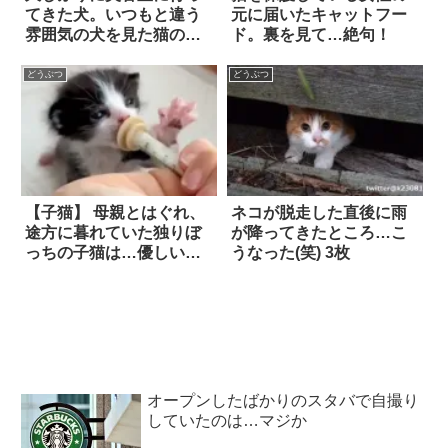
てきた犬。いつもと違う
元に届いたキャットフー
雰囲気の犬を見た猫の反
ド。裏を見て…絶句！
応は…(笑)
どうぶつ
どうぶつ
【子猫】 母親とはぐれ、
ネコが脱走した直後に雨
途方に暮れていた独りぼ
が降ってきたところ…こ
っちの子猫は…優しい人
うなった(笑) 3枚
に救われて『お腹いっぱ
いの幸せ』を知った！！
オープンしたばかりのスタバで自撮り
していたのは…マジか