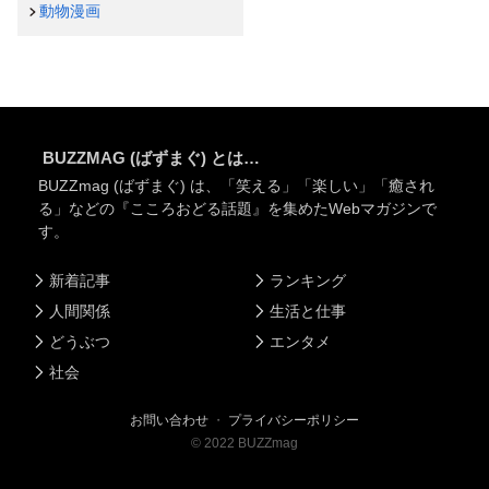
動物漫画
BUZZMAG (ばずまぐ) とは…
BUZZmag (ばずまぐ) は、「笑える」「楽しい」「癒され
る」などの『こころおどる話題』を集めたWebマガジンで
す。
新着記事
ランキング
人間関係
生活と仕事
どうぶつ
エンタメ
社会
お問い合わせ
・
プライバシーポリシー
©
2022
BUZZmag