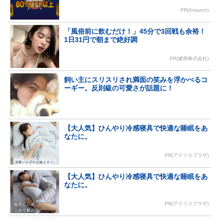
PR(Amazon)
「風俗前に飲むだけ！」45分で3回戦も余裕！
1日31円で朝まで絶好調
PR(健商株式会社)
飼い主にスリスリされ満面の笑みを浮かべるコ
ーギー。反則級の可愛さが話題に！
【大人気】ひんやり冷感寝具で快適な睡眠をあ
なたに。
PR(アイリスプラザ)
【大人気】ひんやり冷感寝具で快適な睡眠をあ
なたに。
PR(アイリスプラザ)