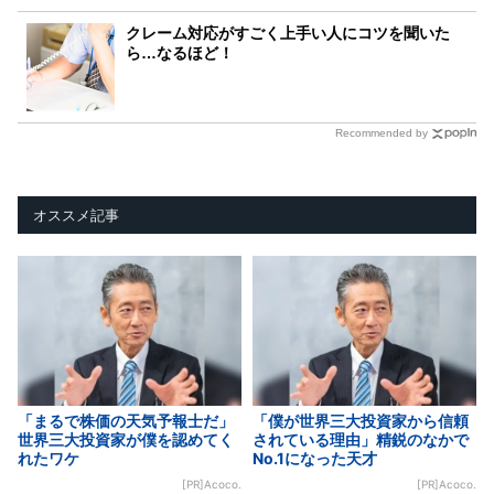
クレーム対応がすごく上手い人にコツを聞いた
ら…なるほど！
Recommended by
オススメ記事
「まるで株価の天気予報士だ」
「僕が世界三大投資家から信頼
世界三大投資家が僕を認めてく
されている理由」精鋭のなかで
れたワケ
No.1になった天才
[PR]Acoco.
[PR]Acoco.