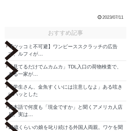
2023/07/11
おすすめ記事
【ツッコミ不可避】ワンピーススクラッチの広告
で、ルフィが…
「見てるだけでムカムカ」TDL入口の荷物検査で、
ある一家が…
「学生さん、金魚すくいには注意しなよ」ある呟き
にハッとした
日本語で何度も「現金ですか」と聞くアメリカ人店
員。実は…
16歳くらいの娘を叱り続ける外国人両親。ワケを聞