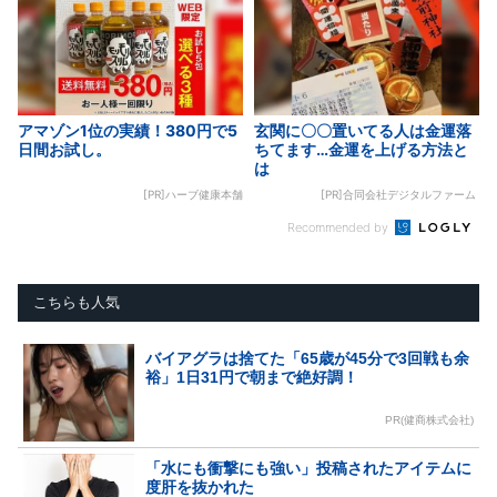
アマゾン1位の実績！380円で5
玄関に〇〇置いてる人は金運落
日間お試し。
ちてます…金運を上げる方法と
は
[PR]ハーブ健康本舗
[PR]合同会社デジタルファーム
Recommended by
こちらも人気
バイアグラは捨てた「65歳が45分で3回戦も余
裕」1日31円で朝まで絶好調！
PR(健商株式会社)
「水にも衝撃にも強い」投稿されたアイテムに
度肝を抜かれた