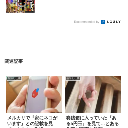
Recommended by
関連記事
生活と仕事
生活と仕事
メルカリで『家にネコが
賽銭箱に入っていた『あ
います』との記載を見
る5円玉』を見て…とある