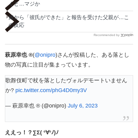
くと…マジか
娘から「彼氏ができた」と報告を受けた父親が…こ
の反応
Recommended by
萩原幸也 ®️
(
@onipro
)さんが投稿した、ある落とし
物の写真に注目が集まっています。
歌舞伎町で杖を落としたヴォルデモートいません
か?
pic.twitter.com/phG4D0my3V
— 萩原幸也 ®️ (@onipro)
July 6, 2023
ええっ！？∑Σ( °∀°ﾉ)ﾉ