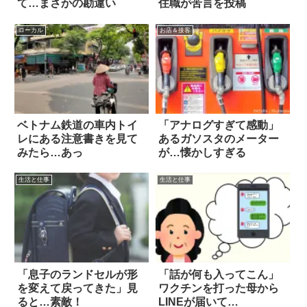
て…まさかの勘違い
住職が苦言を投稿
ローカル
お店＆接客
ベトナム鉄道の車内トイ
「アナログすぎて感動」
レにある注意書きを見て
あるガソスタのメーター
みたら…あっ
が…懐かしすぎる
生活と仕事
生活と仕事
「息子のランドセルが形
「話が何も入ってこん」
を変えて戻ってきた」見
ワクチンを打った母から
ると…素敵！
LINEが届いて…