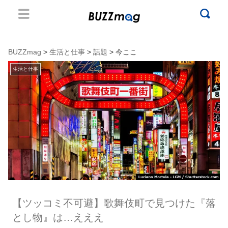
BUZZmag
>
生活と仕事
>
話題
> 今ここ
生活と仕事
【ツッコミ不可避】歌舞伎町で見つけた『落
とし物』は…えええ