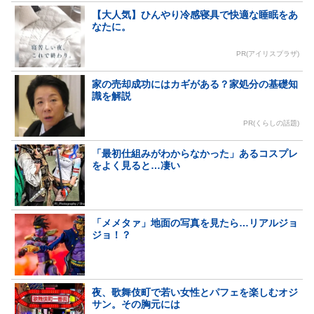
【大人気】ひんやり冷感寝具で快適な睡眠をあ
なたに。
PR(アイリスプラザ)
家の売却成功にはカギがある？家処分の基礎知
識を解説
PR(くらしの話題)
「最初仕組みがわからなかった」あるコスプレ
をよく見ると…凄い
「メメタァ」地面の写真を見たら…リアルジョ
ジョ！？
夜、歌舞伎町で若い女性とパフェを楽しむオジ
サン。その胸元には