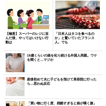
【極意】スーパーのレジに並
「日本人はタコを食べるの
んだ後、やってはいけない行
か」と驚いていたフランス
動は
人。でも
16歳くらいの娘を叱り続ける外国人両親。ワケ
を聞くと…マジか
産後初めて夫に子どもを預けて美容院に行った
ら…思わぬ反応
「買い物に行く度、残酷すぎると娘が嘆く旗」