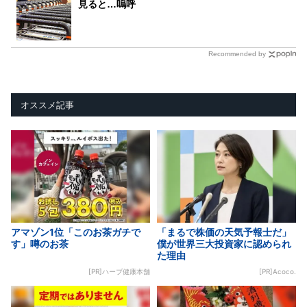
見ると…嗚呼
Recommended by
オススメ記事
アマゾン1位「このお茶ガチで
「まるで株価の天気予報士だ」
す」噂のお茶
僕が世界三大投資家に認められ
た理由
[PR]ハーブ健康本舗
[PR]Acoco.