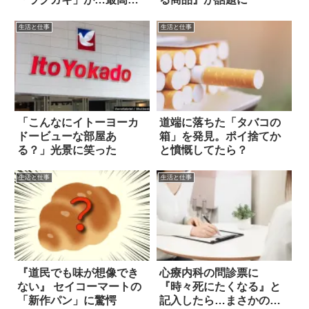
だ！
生活と仕事
生活と仕事
「こんなにイトーヨーカ
道端に落ちた「タバコの
ドービューな部屋あ
箱」を発見。ポイ捨てか
る？」光景に笑った
と憤慨してたら？
生活と仕事
生活と仕事
『道民でも味が想像でき
心療内科の問診票に
ない』 セイコーマートの
『時々死にたくなる』と
「新作パン」に驚愕
記入したら…まさかの展