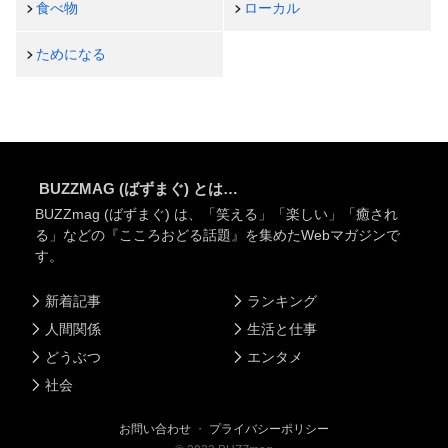
食べ物
ローカル
ためになる
BUZZMAG (ばずまぐ) とは…
BUZZmag (ばずまぐ) は、「笑える」「楽しい」「癒され
る」などの『こころおどる話題』を集めたWebマガジンで
す。
新着記事
ランキング
人間関係
生活と仕事
どうぶつ
エンタメ
社会
お問い合わせ
・
プライバシーポリシー