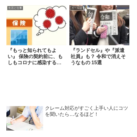
開に！
生活と仕事
ガールズ
『もっと知られてもよ
『ランドセル』や『派遣
い』 保険の契約前に、も
社員』も？ 令和で消えそ
しもコロナに感染する
うなもの 15選
と…
クレーム対応がすごく上手い人にコツ
を聞いたら…なるほど！