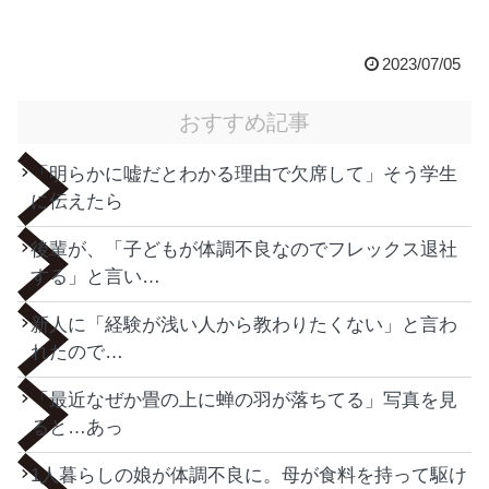
2023/07/05
おすすめ記事
「明らかに嘘だとわかる理由で欠席して」そう学生
に伝えたら
後輩が、「子どもが体調不良なのでフレックス退社
する」と言い…
新人に「経験が浅い人から教わりたくない」と言わ
れたので…
「最近なぜか畳の上に蝉の羽が落ちてる」写真を見
ると…あっ
1人暮らしの娘が体調不良に。母が食料を持って駆け