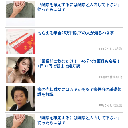
『削除を確定するには削除と入力して下さい』
従ったら…は？
もらえる年金25万円以下の人が知るべき事
PR(くらしの話題)
「風俗前に飲むだけ！」45分で3回戦も余裕！
1日31円で朝まで絶好調
PR(健商株式会社)
家の売却成功にはカギがある？家処分の基礎知
識を解説
PR(くらしの話題)
『削除を確定するには削除と入力して下さい』
従ったら…は？