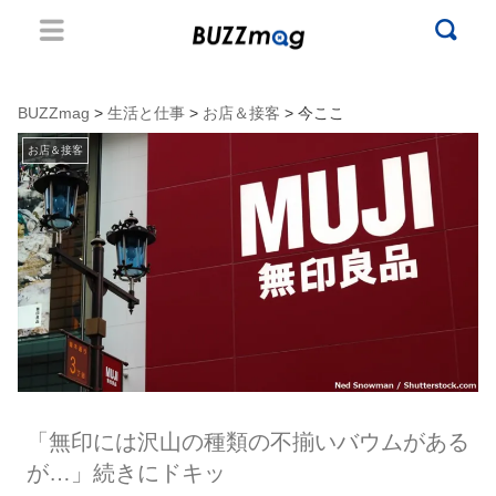
BUZZmag
>
生活と仕事
>
お店＆接客
> 今ここ
お店＆接客
「無印には沢山の種類の不揃いバウムがある
が…」続きにドキッ