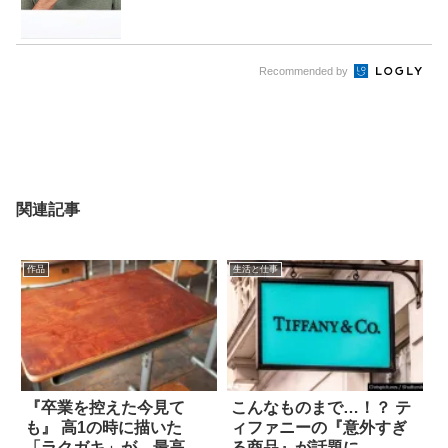
Recommended by
関連記事
作品
生活と仕事
『卒業を控えた今見て
こんなものまで…！？ テ
も』 高1の時に描いた
ィファニーの『意外すぎ
「ラクガキ」が…最高
る商品』が話題に