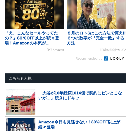
「え、こんなセールやってた
８月のロト6はこの方法で買え!!
の？」80％OFF以上が続々登
６つの数字が『完全一致』する
場！Amazonの本気が...
方法
[PR]Amazon
[PR]株式会社MURA
Recommended by
こちらも人気
「大谷が10年総額1014億で契約にピンとこな
いが…」続きにドキッ
Amazon今日も見逃せない！80%OFF以上が
続々登場