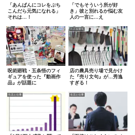
「あんぱんにコレをぶち
「でもそういう所が好
こんだら元気になれる」
き」彼と別れるか悩む友
それは…！
人の一言に…え
作品
お店＆接客
呪術廻戦・五条悟のフィ
店の農具売り場で見かけ
ギュアを使った『動画作
た『売り文句』が…秀逸
品』が話題に
すぎる！
生活と仕事
生活と仕事