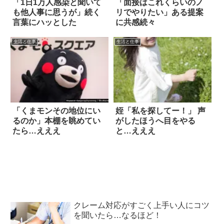
「1日1万人感染と聞いて
「面接はこれくらいのノ
も他人事に思うが」続く
リでやりたい」ある提案
言葉にハッとした
に共感続々
生活と仕事
生活と仕事
「くまモンその地位にい
姪「私を探してー！」 声
るのか」本棚を眺めてい
がしたほうへ目をやる
たら…えええ
と…えええ
クレーム対応がすごく上手い人にコツ
を聞いたら…なるほど！