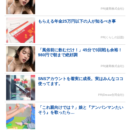
PR(健商株式会社)
もらえる年金25万円以下の人が知るべき事
PR(くらしの話題)
「風俗前に飲むだけ！」45分で3回戦も余裕！
980円で朝まで絶好調
PR(健商株式会社)
SNSアカウントを着実に成長。実はみんなココ
使ってます。
PR(Dreaw合同会社)
「これ親向けでは？」娘と『アンパンマンたい
そう』を歌ったら…