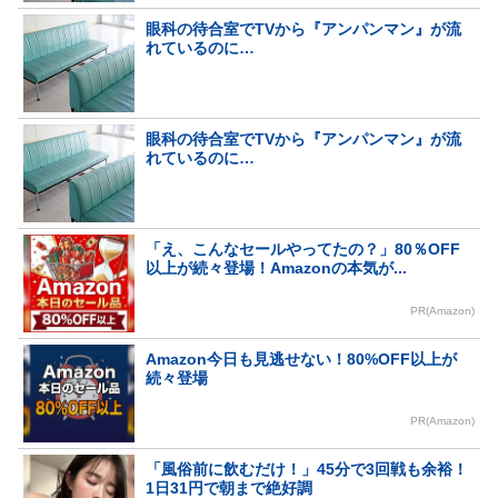
眼科の待合室でTVから『アンパンマン』が流
れているのに…
眼科の待合室でTVから『アンパンマン』が流
れているのに…
「え、こんなセールやってたの？」80％OFF
以上が続々登場！Amazonの本気が...
PR(Amazon)
Amazon今日も見逃せない！80%OFF以上が
続々登場
PR(Amazon)
「風俗前に飲むだけ！」45分で3回戦も余裕！
1日31円で朝まで絶好調