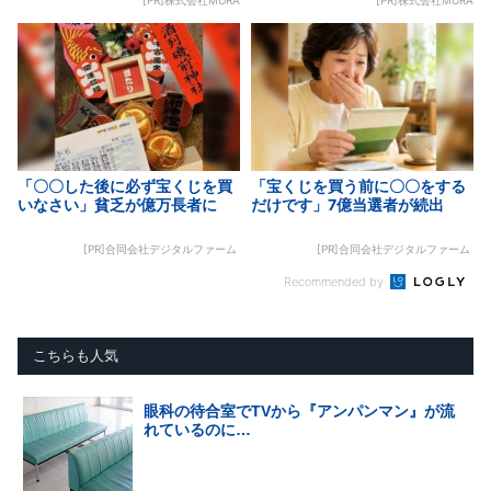
[PR]株式会社MURA
[PR]株式会社MURA
「〇〇した後に必ず宝くじを買
「宝くじを買う前に〇〇をする
いなさい」貧乏が億万長者に
だけです」7億当選者が続出
[PR]合同会社デジタルファーム
[PR]合同会社デジタルファーム
Recommended by
こちらも人気
眼科の待合室でTVから『アンパンマン』が流
れているのに…