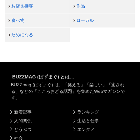
お店＆接客
作品
食べ物
ローカル
ためになる
BUZZMAG (ばずまぐ) とは…
BUZZmag (ばずまぐ) は、「笑える」「楽しい」「癒され
る」などの『こころおどる話題』を集めたWebマガジンで
す。
新着記事
ランキング
人間関係
生活と仕事
どうぶつ
エンタメ
社会