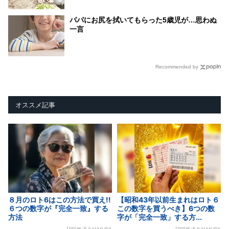
パパにお尻を拭いてもらった5歳児が…思わぬ
一言
Recommended by
オススメ記事
８月のロト6はこの方法で買え!!
【昭和43年以前生まれはロト６
６つの数字が『完全一致』する
この数字を買うべき】6つの数
方法
字が「完全一致」する方...