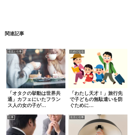
関連記事
生活と仕事
ためになる
「オタクの挙動は世界共
「わたし天才！」旅行先
通」カフェにいたフラン
で子どもの無駄遣いを防
ス人の女の子が…
ぐために…
仕事
生活と仕事