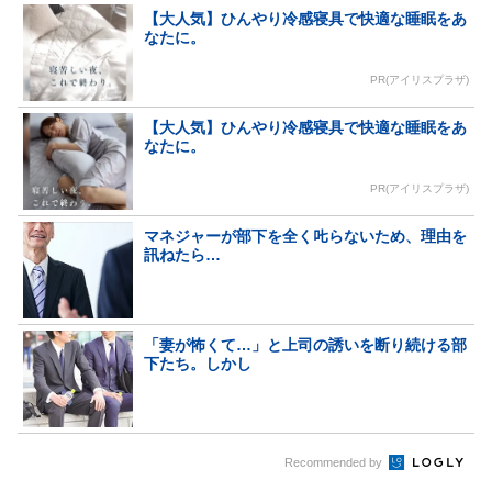
【大人気】ひんやり冷感寝具で快適な睡眠をあ
なたに。
PR(アイリスプラザ)
【大人気】ひんやり冷感寝具で快適な睡眠をあ
なたに。
PR(アイリスプラザ)
マネジャーが部下を全く𠮟らないため、理由を
訊ねたら…
「妻が怖くて…」と上司の誘いを断り続ける部
下たち。しかし
Recommended by