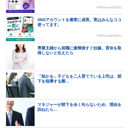
PR(Dreaw合同会社)
SNSアカウントを着実に成長。実はみんなココ
使ってます。
PR(Dreaw合同会社)
専業主婦から前職に復帰後すぐ妊娠。育休を取
得しないと伝えたら
「助かる」子どもを二人育てている上司は、部
下を指導する際…
マネジャーが部下を全く𠮟らないため、理由を
訊ねたら…