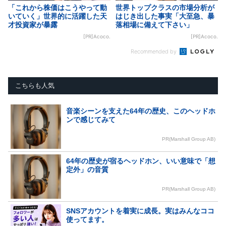
「これから株価はこうやって動
世界トップクラスの市場分析が
いていく」世界的に活躍した天
はじき出した事実「大至急、暴
才投資家が暴露
落相場に備えて下さい」
[PR]Acoco.
[PR]Acoco.
Recommended by
こちらも人気
音楽シーンを支えた64年の歴史、このヘッドホ
ンで感じてみて
PR(Marshall Group AB)
64年の歴史が宿るヘッドホン、いい意味で「想
定外」の音質
PR(Marshall Group AB)
SNSアカウントを着実に成長。実はみんなココ
使ってます。