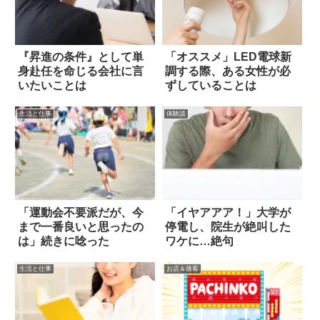
『昇進の条件』として単
「オススメ」LED電球新
身赴任を命じる会社に言
調する際、ある女性が必
いたいことは
ずしていることは
生活と仕事
体験談
「運動会不要派だが、今
「イヤアアア！」大学が
まで一番良いと思ったの
停電し、院生が絶叫した
は」続きに唸った
ワケに…絶句
生活と仕事
お店＆接客