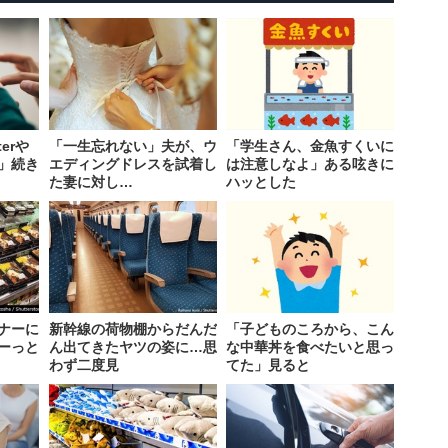
erや
「一生忘れない」夫が、ウ
「学生さん、金魚すくいに
」続き
エディングドレスを試着し
は注意しなよ」ある呟きに
た妻に対し…
ハッとした
ナーに
新幹線の荷物棚からだんだ
「子どものころから、こん
ーっと
ん出てきたヤツの姿に…思
な中華丼を食べたいと思っ
わず二度見
てた」見ると