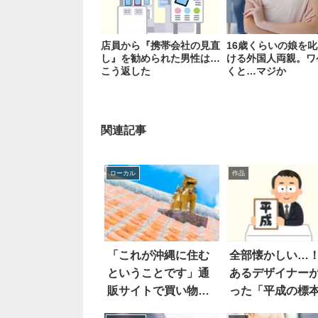
店員から『携帯会社の見直
16歳くらいの娘を
し』を勧められた男性は…
ける外国人両親。ワ
こう返した
くと…マジか
関連記事
ローカル
作品
「これが沖縄に住む
全部懐かしい…
ということです」通
あるデザイナー
販サイトで買い物を
った「平成の標
したら
をご覧あれ