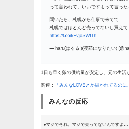
って言われて、いいですよって言ったら
聞いたら、札幌から仕事で来てて
札幌ではほとんど売ってないし買えて
https://t.co/kFvjoSWfTh
— harr.(はるる.)(渡部になりたい) (@har
1日も早く卵の供給量が安定し、元の生活
関連：
「みんなLOVEとか描かれてるの
みんなの反応
●マジでそれ。マジで売ってないんですよ…