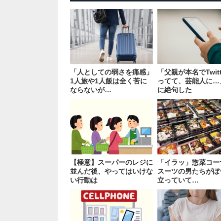
「人としての弱さを痛感」
「父親が本名でTwitt
1人旅や1人飯は全く苦に
ってて、芸能人に…
ならないが…
に絶句した
【極意】スーパーのレジに
「イラッ」惣菜コー
並んだ後、やってはいけな
スーツの男たちがぼ
い行動は
立っていて…