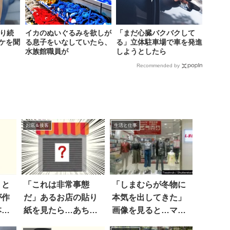
叱り続
イカのぬいぐるみを欲しが
「まだ心臓バクバクして
ケを聞
る息子をいなしていたら、
る」立体駐車場で車を発進
水族館職員が
しようとしたら
Recommended by
お店＆接客
生活と仕事
！と
「これは非常事態
「しまむらが冬物に
が作
だ」あるお店の貼り
本気を出してきた」
本」
紙を見たら…あちゃ
画像を見ると…マジ
ー！
か