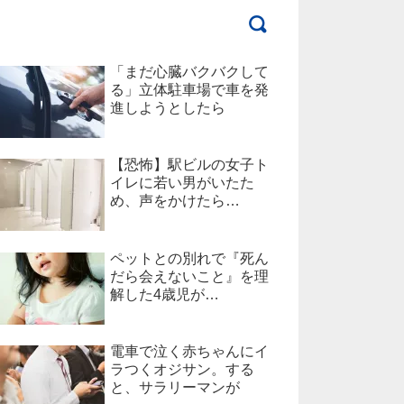
「まだ心臓バクバクして
る」立体駐車場で車を発
進しようとしたら
【恐怖】駅ビルの女子ト
イレに若い男がいたた
め、声をかけたら…
ペットとの別れで『死ん
だら会えないこと』を理
解した4歳児が…
電車で泣く赤ちゃんにイ
ラつくオジサン。する
と、サラリーマンが