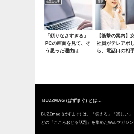
生活と仕事
仕事
「頼りなさすぎる」
【衝撃の案内】
PCの画面を見て、そ
社員がテレアポ
う思った理由は…
ら、電話口の相
が…
BUZZMAG (ばずまぐ) とは…
BUZZmag (ばずまぐ) は、「笑える」「楽しい
どの『こころおどる話題』を集めたWebマガジン