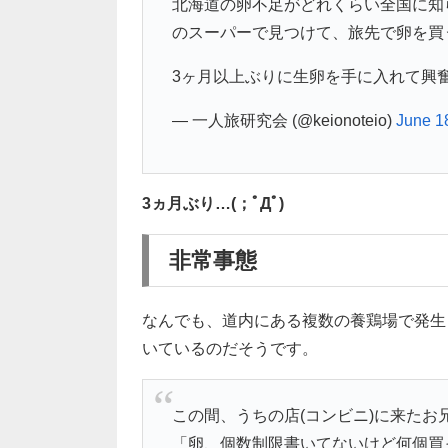
北海道の卵不足がどれくらい全国に知
のスーパーで見つけて、旅先で卵を買
3ヶ月以上ぶりに生卵を手に入れて興
— 一人旅研究会 (@keionoteio)
June 1
3ヵ月ぶり…(；ﾟДﾟ)
非常事態
なんでも、道内にある複数の養鶏場で発生
いているのだそうです。
この間、うちの店(コンビニ)に来たお
「卵、個数制限書いてないけど何個買