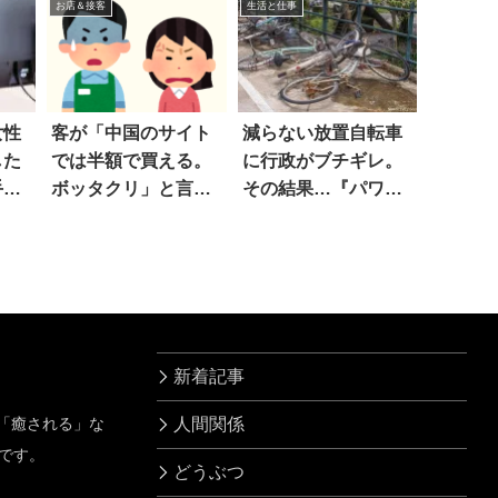
お店＆接客
生活と仕事
女性
客が「中国のサイト
減らない放置自転車
した
では半額で買える。
に行政がブチギレ。
手
ボッタクリ」と言う
その結果…『パワー
ので
プレイ感がスゴい』
新着記事
」「癒される」な
人間関係
です。
どうぶつ