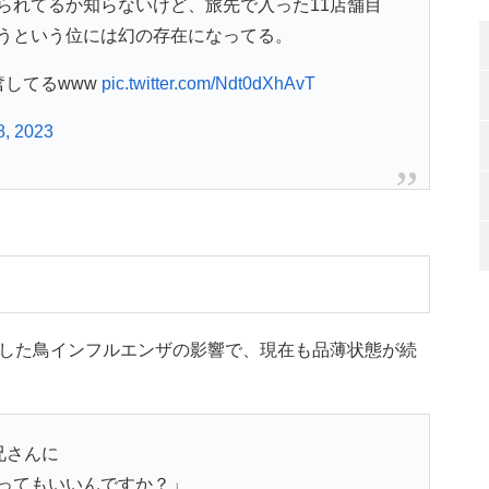
られてるか知らないけど、旅先で入った11店舗目
うという位には幻の存在になってる。
奮してるwww
pic.twitter.com/Ndt0dXhAvT
8, 2023
した鳥インフルエンザの影響で、現在も品薄状態が続
兄さんに
ってもいいんですか？」