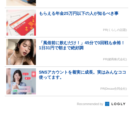
もらえる年金25万円以下の人が知るべき事
PR(くらしの話題)
「風俗前に飲むだけ！」45分で3回戦も余裕！
1日31円で朝まで絶好調
PR(健商株式会社)
SNSアカウントを着実に成長。実はみんなココ
使ってます。
PR(Dreaw合同会社)
Recommended by