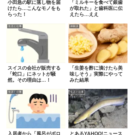
小田急の駅に落し物を届
「ミルキーを食べて銀歯
けたら…こんなモノをも
が取れた」と歯科医に伝
らった！
えたら…ええ
生活と仕事
体験談
スイスの会社が販売する
「生姜を酢に漬けたら美
「蛇口」にネットが騒
味しそう」実際にやって
然。その理由は…！
みた結果
生活と仕事
生活と仕事
入居者から「風呂がボロ
とあるYAHOO!ニュース