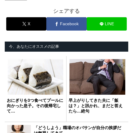
シェアする
X
Facebook
LINE
今、あなたにオススメの記事
おにぎりを3つ食べてプールに
早上がりしてきた夫に「飯
向かった息子。その後帰宅し
は？」と訊かれ、まだと答え
て…
たら…絶句
「どうしよう」職場のオバサンが自分の挨拶だ