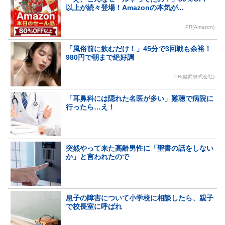
以上が続々登場！Amazonの本気が...
PR(Amazon)
「風俗前に飲むだけ！」45分で3回戦も余裕！
980円で朝まで絶好調
PR(健商株式会社)
「耳鼻科には隠れた名医が多い」難聴で病院に
行ったら…え！
突然やって来た高齢男性に「聖書の話をしない
か」と言われたので
息子の障害について小学校に相談したら、親子
で校長室に呼ばれ