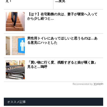
え！
二度見
【は？】在宅勤務の夫は、妻子が寝室へ入って
から少し経つと…
男性用トイレにあってほしいと思うものは…あ
る意見にハッとした
「買い物に行く度、残酷すぎると娘が嘆く旗」
見ると…嗚呼
Recommended by
オススメ記事