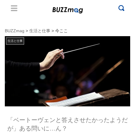
BUZZmag
>
生活と仕事
> 今ここ
生活と仕事
「ベートーヴェンと答えさせたかったようだ
が」ある問いに…ん？