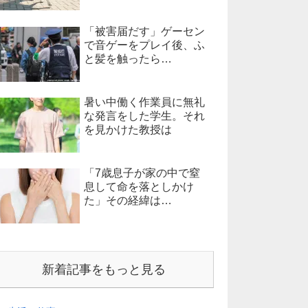
「被害届だす」ゲーセン
で音ゲーをプレイ後、ふ
と髪を触ったら…
暑い中働く作業員に無礼
な発言をした学生。それ
を見かけた教授は
「7歳息子が家の中で窒
息して命を落としかけ
た」その経緯は…
新着記事をもっと見る