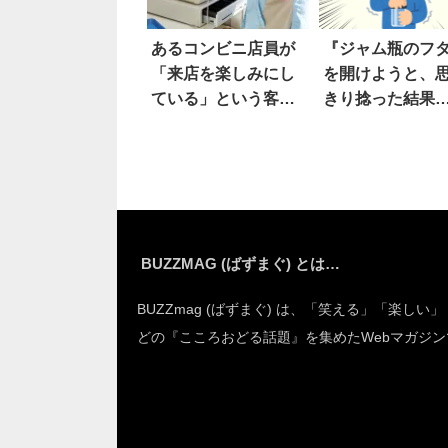
あるコンビニ店員が
『ジャム瓶のフ
「来店を楽しみにし
を開けようと、
ている」という客
きり捻った結果
は…
んてこった！！
BUZZMAG (ばずまぐ) とは…
BUZZmag (ばずまぐ) は、「笑える」「楽しい
どの『こころおどる話題』を集めたWebマガジン