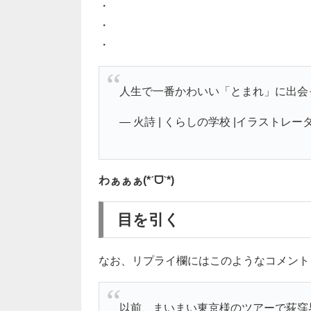
・
・
・
人生で一番かわいい「とまれ」に出会
— 火詩 | くらしの学校 |イラストレーター (@
わぁぁぁ(*ˊᗜˋ*)
目を引く
なお、リプライ欄にはこのようなコメント
以前、まいまい東京様のツアーで荻窪