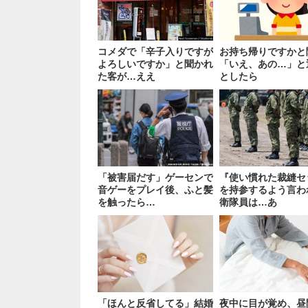
コメダで「辛子入りですが
お持ち帰りですかと
よろしいですか」と聞かれ
「いえ、あの…」と
た客が…ええ
としたら
「被害届だす」ゲーセンで
『使い慣れた裁縫セ
音ゲーをプレイ後、ふと髪
を持参するよう言わ
を触ったら…
衛隊員は…あ
「ほんと反省してる」結婚
夜中に目が覚め、昼