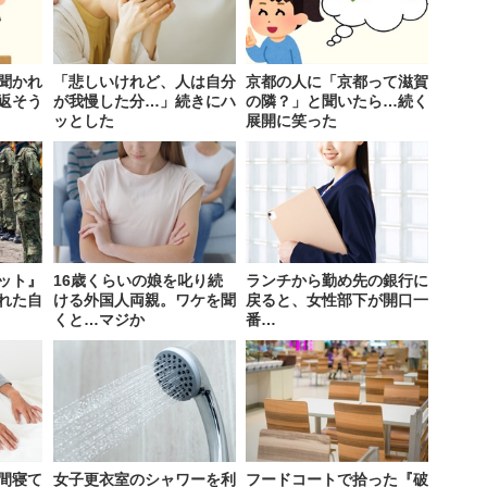
聞かれ
「悲しいけれど、人は自分
京都の人に「京都って滋賀
返そう
が我慢した分…」続きにハ
の隣？」と聞いたら…続く
ッとした
展開に笑った
ット』
16歳くらいの娘を叱り続
ランチから勤め先の銀行に
れた自
ける外国人両親。ワケを聞
戻ると、女性部下が開口一
くと…マジか
番…
間寝て
女子更衣室のシャワーを利
フードコートで拾った『破