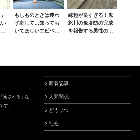
タ』
もしものときは迷わ
縁起が良すぎる！鬼
思い
ず刺して…知ってお
怒川の仮堤防の完成
…な
いてほしいエピペン
を報告する男性のお
の存在
名前が話題に
新着記事
」「癒される」な
人間関係
です。
どうぶつ
社会