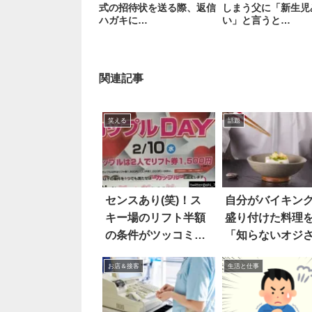
式の招待状を送る際、返信
しまう父に「新生児
ハガキに…
い」と言うと…
関連記事
笑える
話題
センスあり(笑)！ス
自分がバイキン
キー場のリフト半額
盛り付けた料理
の条件がツッコミど
「知らないオジ
ころ満載だと話題に
ん」が食べてい
お店＆接客
生活と仕事
一体なぜ？