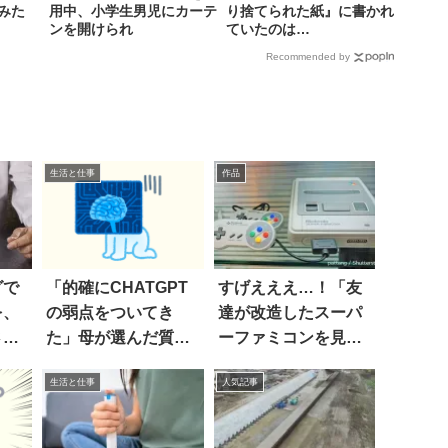
みた
用中、小学生男児にカーテ
り捨てられた紙』に書かれ
ンを開けられ
ていたのは…
Recommended by
生活と仕事
作品
グで
「的確にCHATGPT
すげえええ…！「友
を、
の弱点をついてき
達が改造したスーパ
さ
た」母が選んだ質問
ーファミコンを見せ
る。
は…
に来た」
生活と仕事
人気記事