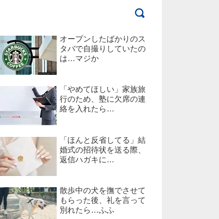
オープンしたばかりのス
タバで自撮りしていたの
は…マジか
「やめてほしい」家族旅
行のため、塾に欠席の連
絡を入れたら…
「ほんと反省してる」結
婚式の招待状を送る際、
返信ハガキに…
散歩中の犬を撫でさせて
もらった後、礼を言って
別れたら…ふふ