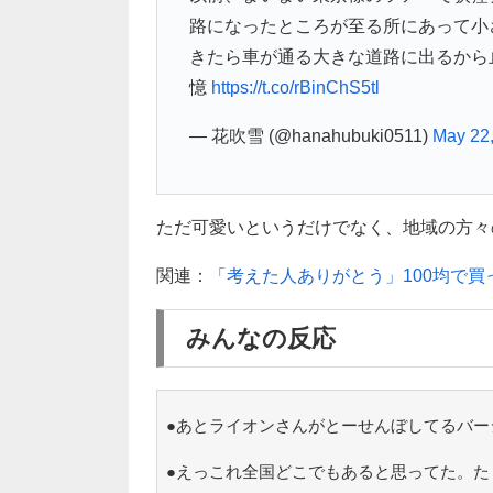
路になったところが至る所にあって小
きたら車が通る大きな道路に出るから
憶
https://t.co/rBinChS5tl
— 花吹雪 (@hanahubuki0511)
May 22
ただ可愛いというだけでなく、地域の方々の優
関連：
「考えた人ありがとう」100均で
みんなの反応
●あとライオンさんがとーせんぼしてるバー
●えっこれ全国どこでもあると思ってた。た