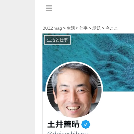
BUZZmag
>
生活と仕事
>
話題
> 今ここ
生活と仕事