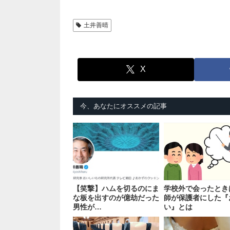
土井善晴
X
今、あなたにオススメの記事
【笑撃】ハムを切るのにま
学校外で会ったとき
な板を出すのが億劫だった
師が保護者にした『
男性が…
い』とは