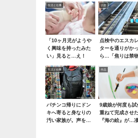
生活と仕事
話題
「10ヶ月児がようや
点検中のエスカ
く興味を持ったみた
ターを通りがか
い」見ると…え！
ら…「焦りは禁
と痛感する光景
生活と仕事
作品
パチンコ帰りにドン
9歳娘が何度も試
キへ寄ると身なりの
重ねて完成させ
汚い家族が。声をか
『海の絵』が…
けると
い！