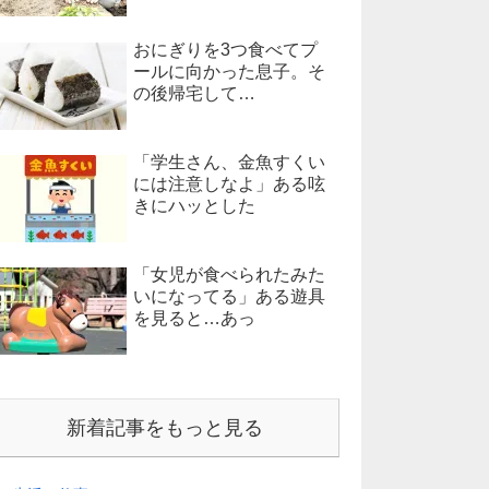
おにぎりを3つ食べてプ
ールに向かった息子。そ
の後帰宅して…
「学生さん、金魚すくい
には注意しなよ」ある呟
きにハッとした
「女児が食べられたみた
いになってる」ある遊具
を見ると…あっ
新着記事をもっと見る