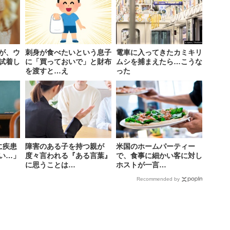
が、ウ
刺身が食べたいという息子
電車に入ってきたカミキリ
試着し
に「買っておいで」と財布
ムシを捕まえたら…こうな
を渡すと…え
った
に疾患
障害のある子を持つ親が
米国のホームパーティー
い…」
度々言われる『ある言葉』
で、食事に細かい客に対し
に思うことは…
ホストが一言…
Recommended by