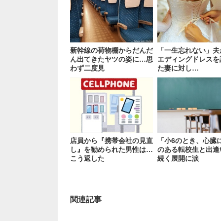
新幹線の荷物棚からだんだ
「一生忘れない」夫
ん出てきたヤツの姿に…思
エディングドレスを
わず二度見
た妻に対し…
店員から『携帯会社の見直
「小6のとき、心臓
し』を勧められた男性は…
のある転校生と出逢
こう返した
続く展開に涙
関連記事