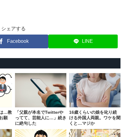
シェアする
Facebook
LINE
は…教
「父親が本名でTwitterや
16歳くらいの娘を叱り続
お願
ってて、芸能人に…」続き
ける外国人両親。ワケを聞
に絶句した
くと…マジか