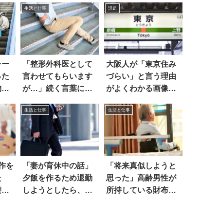
生活と仕事
話題
レー
「整形外科医として
大阪人が「東京住み
った
言わせてもらいます
づらい」と言う理由
物」
が…」続く言葉にド
がよくわかる画像が
キッ
話題に。これはツラ
生活と仕事
生活と仕事
イ！
作を
「妻が育休中の話」
「将来真似しようと
た
夕飯を作るため退勤
思った」高齢男性が
凄
しようとしたら、同
所持している財布の
僚が…
中身は