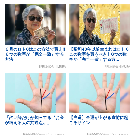
８月のロト6はこの方法で買え!!
【昭和43年以前生まれはロト６
６つの数字が『完全一致』する
この数字を買うべき】6つの数
方法
字が「完全一致」する方...
[PR]株式会社MURA
[PR]株式会社MURA
「占い師だけが知ってる〝お金
【当選】金運が上がる直前に起
が増える人の共通点〟」
こるサイン
[PR]合同会社デジタルファーム
[PR]合同会社デジタルファーム