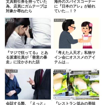
文具割引券を持っていた
海外のスパイスコーナー
為、店員にガムテープは
に『日本のアレ』が紛れ
対象か尋ねたら
ていた…！？
体験談
生活と仕事
『マジで狂ってる』 とあ
「考えた人天才」私物サ
る派遣社員が「善意の暴
イン会にオススメのアイ
走」に泣かされた話
テムは…
生活と仕事
生活と仕事
会話する際、「えっと」
『レストラン並みの美味