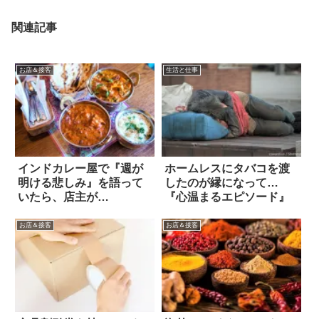
関連記事
お店＆接客
生活と仕事
インドカレー屋で『週が
ホームレスにタバコを渡
明ける悲しみ』を語って
したのが縁になって…
いたら、店主が…
『心温まるエピソード』
お店＆接客
お店＆接客