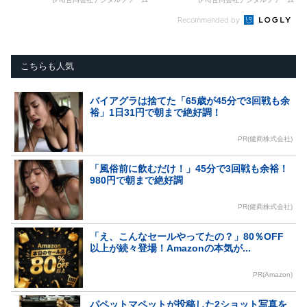
Recommended by
こちらも人気
バイアグラは捨てた「65歳が45分で3回戦も余
裕」1日31円で朝まで絶好調！
PR(健商株式会社)
「風俗前に飲むだけ！」45分で3回戦も余裕！
980円で朝まで絶好調
PR(健商株式会社)
「え、こんなセールやってたの？」80％OFF
以上が続々登場！Amazonの本気が...
PR(Amazon)
パペットマペットが投稿した2ショット写真を