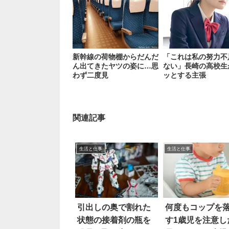
新幹線の荷物棚からだんだ
「これは私の努力不
ん出てきたヤツの姿に…思
ない」長崎の高校生
わず二度見
ッとする主張
関連記事
生活と仕事
生活と仕事
引出しの奥で割れた
何度もコップを
状態の接着剤の瓶を
す1歳児を注意し