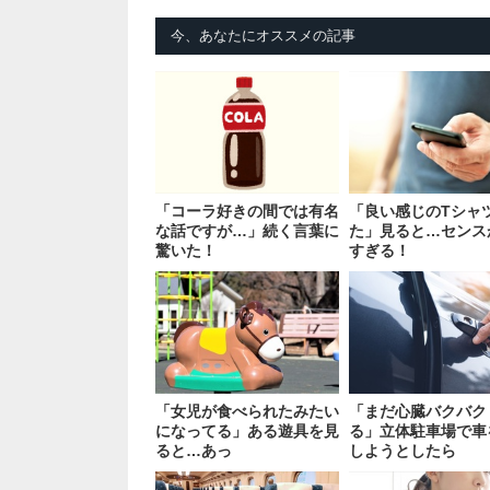
今、あなたにオススメの記事
「コーラ好きの間では有名
「良い感じのTシャ
な話ですが…」続く言葉に
た」見ると…センス
驚いた！
すぎる！
「女児が食べられたみたい
「まだ心臓バクバク
になってる」ある遊具を見
る」立体駐車場で車
ると…あっ
しようとしたら