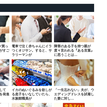
ツ買っ
電車で泣く赤ちゃんにイラ
障害のある子を持つ親が
がすご
つくオジサン。すると、サ
度々言われる『ある言葉』
ラリーマンが
に思うことは…
して
イカのぬいぐるみを欲しが
「一生忘れない」夫が、ウ
を発進
る息子をいなしていたら、
エディングドレスを試着し
水族館職員が
た妻に対し…