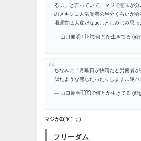
る…」と言っていて、マジで意味が分
のメキシコ人労働者の半分くらいが会
場運営は大変だなぁ…としみじみ思っ
— 山口慶明🇺🇸で何とか生きてる (@gir
ちなみに「月曜日が快晴だと労働者が
似たような感じだったりします…逆ハ
— 山口慶明🇺🇸で何とか生きてる (@gir
マジかΣ(´∀｀；)
フリーダム