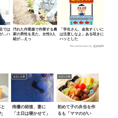
足では
汚れた作業服で作業する農
「学生さん、金魚すくいに
が…ハ
家の男性を見た、女性3人
は注意しなよ」ある呟きに
組が…えっ
ハッとした
Recommended by
生活と仕事
生活と仕事
落と
痔瘻の術後、妻に
初めて子の弁当を作
た
「土日は寝かせて」
るも「ママのがい