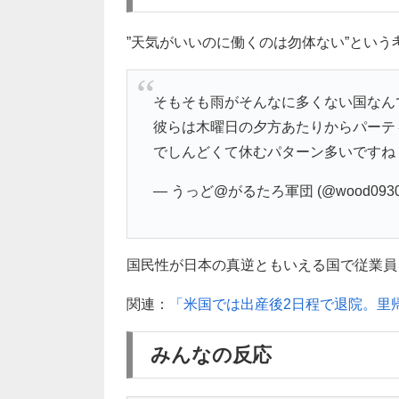
”天気がいいのに働くのは勿体ない”という
そもそも雨がそんなに多くない国なん
彼らは木曜日の夕方あたりからパーテ
でしんどくて休むパターン多いですね
— うっど@がるたろ軍団 (@wood093
国民性が日本の真逆ともいえる国で従業員を
関連：
「米国では出産後2日程で退院。里
みんなの反応