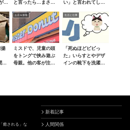
が…
と言ったら…まさか
い」と言われてしま
の反応
い…
お店＆接客
生活と仕事
凍揚
ミスドで、児童の頭
「死ぬほどビビっ
をトングで挟み遊ぶ
た」いらすとやデザ
聞い
母親。他の客が注意
インの靴下を洗濯し
！
したら
たら…
新着記事
」「癒される」な
人間関係