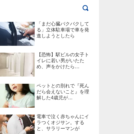
「まだ心臓バクバクして
る」立体駐車場で車を発
進しようとしたら
【恐怖】駅ビルの女子ト
イレに若い男がいたた
め、声をかけたら…
ペットとの別れで『死ん
だら会えないこと』を理
解した4歳児が…
電車で泣く赤ちゃんにイ
ラつくオジサン。する
と、サラリーマンが