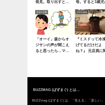
発見。取り出すと…
母。すると3歳児
えええ
生活と仕事
お店＆接客
「オーイ」森からオ
『ミスドって冷
ジサンの声が聞こえ
げてるだけだよ
ると思ったら…マジ
ね？』 元店員に
か
たら…マジか！
BUZZMAG (ばずまぐ) とは…
BUZZmag (ばずまぐ) は、「笑える」「楽しい