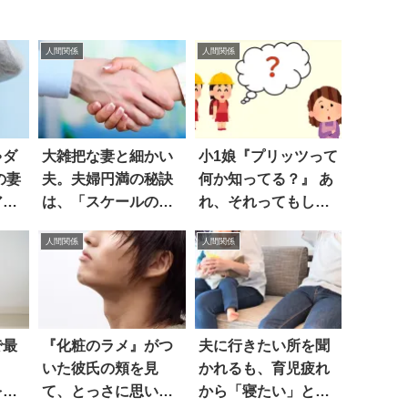
人間関係
人間関係
ゃダ
大雑把な妻と細かい
小1娘『プリッツって
の妻
夫。夫婦円満の秘訣
何か知ってる？』 あ
アホ
は、「スケールので
れ、それってもし
は？
かいライフハック」
や…！？
人間関係
人間関係
にあった
で最
『化粧のラメ』がつ
夫に行きたい所を聞
いた彼氏の頬を見
かれるも、育児疲れ
を抱
て、とっさに思い浮
から「寝たい」と言