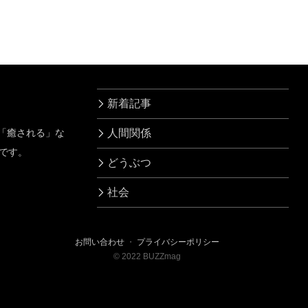
かんだ人物は…！
うと
新着記事
」「癒される」な
人間関係
です。
どうぶつ
社会
お問い合わせ
・
プライバシーポリシー
©
2022
BUZZmag