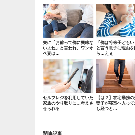
夫に「お前って俺に興味な
「俺は将来子どもい
いよね」と言われ、ワンオ
と言う息子に理由を
ペ妻は…
ら…えぇ
セルフレジを利用していた
【は？】在宅勤務の
家族のやり取りに…考えさ
妻子が寝室へ入って
せられる
し経つと…
関連記事