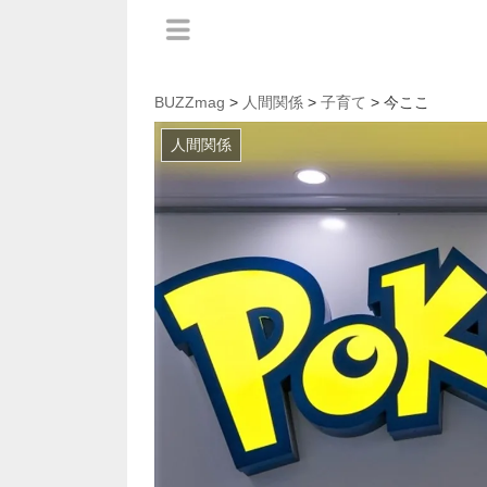
BUZZmag
>
人間関係
>
子育て
> 今ここ
人間関係