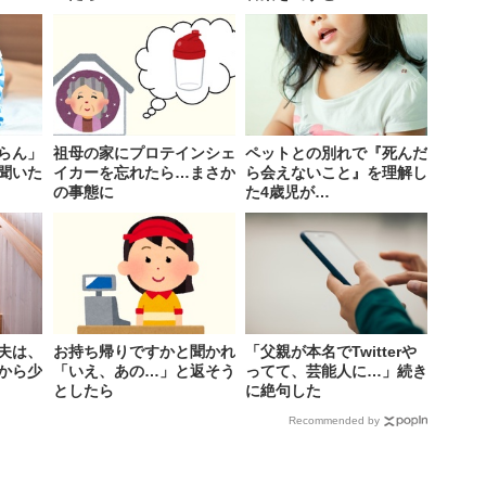
らん」
祖母の家にプロテインシェ
ペットとの別れで『死んだ
聞いた
イカーを忘れたら…まさか
ら会えないこと』を理解し
の事態に
た4歳児が…
夫は、
お持ち帰りですかと聞かれ
「父親が本名でTwitterや
から少
「いえ、あの…」と返そう
ってて、芸能人に…」続き
としたら
に絶句した
Recommended by