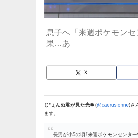
息子へ「来週ポケモンセ
果…あ
X
じ*ぇんぬ君が見た光✹
(
@caerusienne
)
ます。
長男が小5の頃｢来週ポケモンセンタ