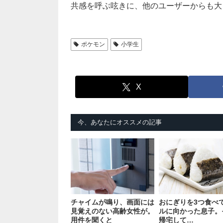
共感を呼ぶ呟きに、他のユーザーからも大
ポケモン
小学生
X
今、あなたにオススメの記事
チャイムが鳴り、画面には
おにぎりを3つ食べ
見覚えのない高齢女性が。
ルに向かった息子。
用件を聞くと
帰宅して…