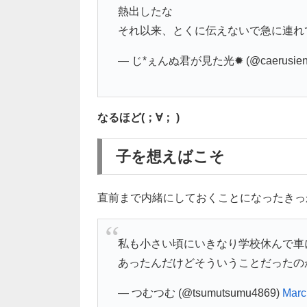
熱出したな
それ以来、とくに伝えないで急に連れ
— じ*ぇんぬ君が見た光✹ (@caerusien
なるほど(；∀； )
子を想えばこそ
直前まで内緒にしておくことになったきっ
私も小さい頃にいきなり学校休んで車
あったんだけどそういうことだったの
— つむつむ (@tsumutsumu4869)
Marc