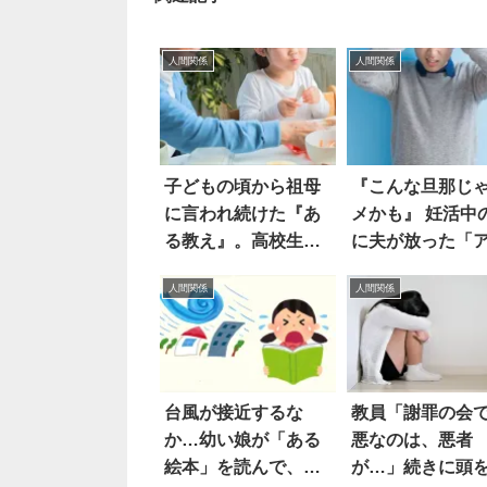
人間関係
人間関係
子どもの頃から祖母
『こんな旦那じ
に言われ続けた『あ
メかも』 妊活中
る教え』。高校生に
に夫が放った「
なると…え？
すぎる一言」と
人間関係
人間関係
台風が接近するな
教員「謝罪の会
か…幼い娘が「ある
悪なのは、悪者
絵本」を読んで、大
が…」続きに頭