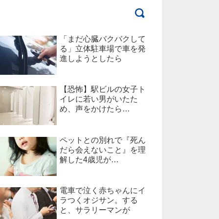
「まだ心臓バクバクして
る」立体駐車場で車を発
進しようとしたら
【恐怖】駅ビルの女子ト
イレに若い男がいたた
め、声をかけたら…
ペットとの別れで『死ん
だら会えないこと』を理
解した4歳児が…
電車で泣く赤ちゃんにイ
ラつくオジサン。する
と、サラリーマンが