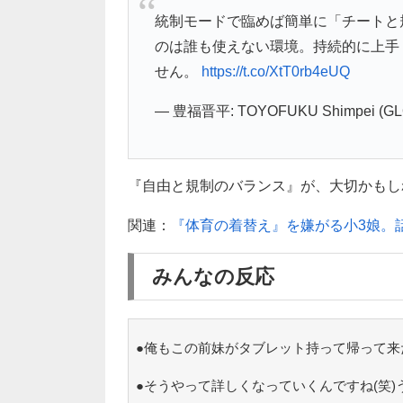
統制モードで臨めば簡単に「チートと
のは誰も使えない環境。持続的に上手
せん。
https://t.co/XtT0rb4eUQ
— 豊福晋平: TOYOFUKU Shimpei (GLO
『自由と規制のバランス』が、大切かもし
関連：
『体育の着替え』を嫌がる小3娘。
みんなの反応
●俺もこの前妹がタブレット持って帰って来
●そうやって詳しくなっていくんですね(笑