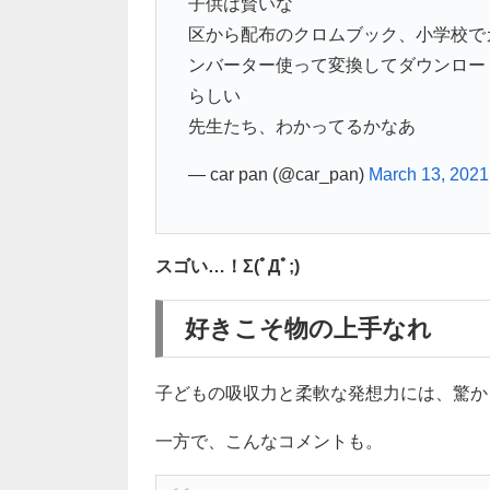
子供は賢いな
区から配布のクロムブック、小学校でガ
ンバーター使って変換してダウンロー
らしい
先生たち、わかってるかなあ
— car pan (@car_pan)
March 13, 2021
スゴい…！Σ(ﾟДﾟ;)
好きこそ物の上手なれ
子どもの吸収力と柔軟な発想力には、驚か
一方で、こんなコメントも。