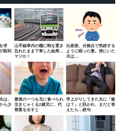
を求
山手線車内の棚に鞄を置き
出産後、分娩台で気絶する
が殺到
忘れたまま下車した結果…
ように眠った妻。傍にいた
マジか！
夫は…
夫は、
最後の一つを兄に食べられ
早上がりしてきた夫に「飯
から少
泣きじゃくる2歳児に、代
は？」と訊かれ、まだと答
替案を出すと
えたら…絶句