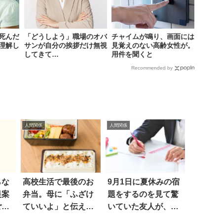
死んだ
「どうしよう」職場のオバ
チャイムが鳴り、画面には
理解し
サンが自分の挨拶だけ無視
見覚えのない高齢女性が。
してきて…
用件を聞くと
Recommended by
人間関係
人間関係
らな
高校生活で最後のお
9月1日に夏休みの宿
提案
弁当。母に「ふざけ
題をするのを見て驚
ご
ていいよ」と伝えた
いていた友人が、そ
ら？
の後…