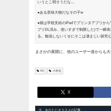
いうとこ弱そうだな…
●ある意味大物だなその子w
●娘は学校支給のiPadでプリンタアプリからY
プリDL済み、使いすぎで制限した)で一瞬
る。勉強しないくせにそこは凄まじい探究
まさかの展開に、他のユーザー達からも大
PC
小学生
X
今、あなたにオススメの記事