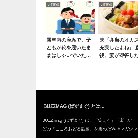
人間関係
人間関係
電車内の座席で、子
夫『弁当のオカ
どもが靴を履いたま
充実したよね』 
まはしゃいでいた
後、妻が即答し
ら…あっ
「理由」に共感
嵐！
BUZZMAG (ばずまぐ) とは…
BUZZmag (ばずまぐ) は、「笑える」「楽しい
どの『こころおどる話題』を集めたWebマガジン