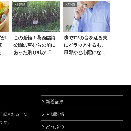
人間関係
人間関係
ズが
この覚悟！葛西臨海
咳でTVの音を遮る夫
直
公園の草むらの前に
にイラッとするも、
た
あった貼り紙が「素
風邪かと心配になっ
の
晴らしい」と話題に
た結果
新着記事
」「癒される」な
人間関係
です。
どうぶつ