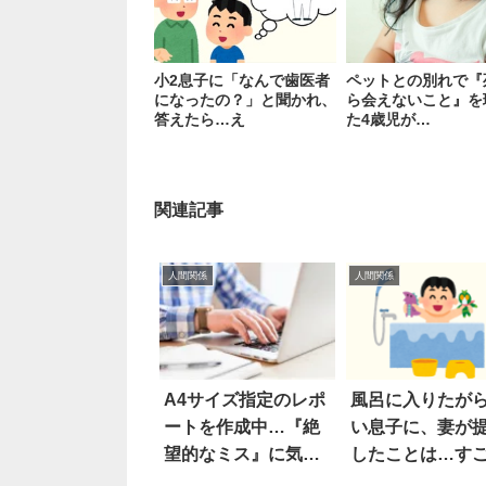
小2息子に「なんで歯医者
ペットとの別れで『
になったの？」と聞かれ、
ら会えないこと』を
答えたら…え
た4歳児が…
関連記事
人間関係
人間関係
A4サイズ指定のレポ
風呂に入りたが
ートを作成中…『絶
い息子に、妻が
望的なミス』に気づ
したことは…す
いた！？
い！