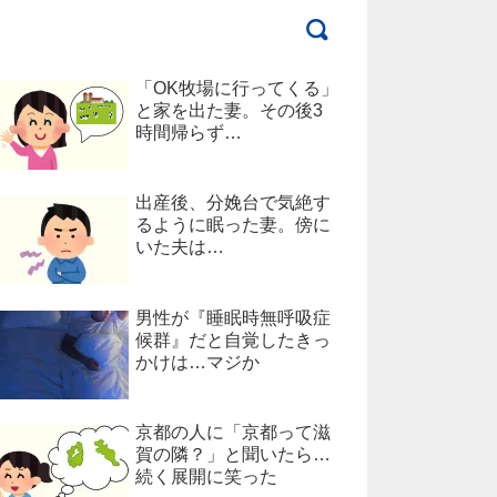
「OK牧場に行ってくる」
と家を出た妻。その後3
時間帰らず…
出産後、分娩台で気絶す
るように眠った妻。傍に
いた夫は…
男性が『睡眠時無呼吸症
候群』だと自覚したきっ
かけは…マジか
京都の人に「京都って滋
賀の隣？」と聞いたら…
続く展開に笑った