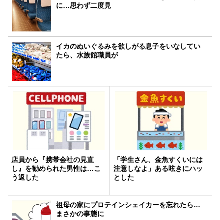
に…思わず二度見
イカのぬいぐるみを欲しがる息子をいなしてい
たら、水族館職員が
店員から『携帯会社の見直
「学生さん、金魚すくいには
し』を勧められた男性は…こ
注意しなよ」ある呟きにハッ
う返した
とした
祖母の家にプロテインシェイカーを忘れたら…
まさかの事態に