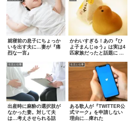
就寝前の息子にちょっか
かわいすぎる！あの『ひ
いを出す夫に…妻が『痛
よ子まんじゅう』は実は4
烈な一言』
匹家族だったと話題に 5
枚
生活と仕事
生活と仕事
出産時に麻酔の選択肢が
ある歌人が『TWITTER公
なかった妻。対して夫
式マーク』を申請しない
は…考えさせられる話
理由に…痺れた