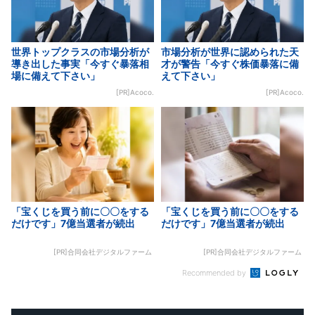
世界トップクラスの市場分析が
市場分析が世界に認められた天
導き出した事実「今すぐ暴落相
才が警告「今すぐ株価暴落に備
場に備えて下さい」
えて下さい」
[PR]Acoco.
[PR]Acoco.
「宝くじを買う前に〇〇をする
「宝くじを買う前に〇〇をする
だけです」7億当選者が続出
だけです」7億当選者が続出
[PR]合同会社デジタルファーム
[PR]合同会社デジタルファーム
Recommended by