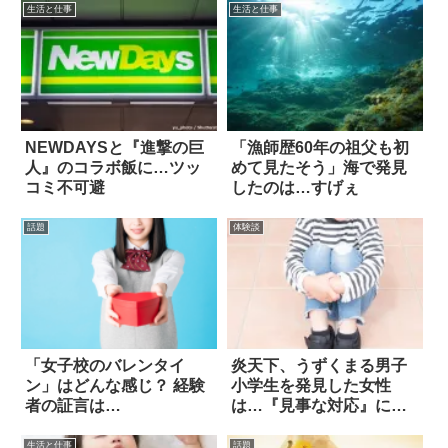
生活と仕事
生活と仕事
NEWDAYSと『進撃の巨
「漁師歴60年の祖父も初
人』のコラボ飯に…ツッ
めて見たそう」海で発見
コミ不可避
したのは…すげぇ
話題
体験談
「女子校のバレンタイ
炎天下、うずくまる男子
ン」はどんな感じ？ 経験
小学生を発見した女性
者の証言は…
は…『見事な対応』に拍
手！
生活と仕事
話題