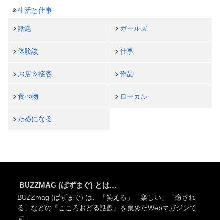
生活と仕事
話題
ガールズ
体験談
仕事
お店＆接客
作品
食べ物
ローカル
ためになる
BUZZMAG (ばずまぐ) とは…
BUZZmag (ばずまぐ) は、「笑える」「楽しい」「癒され
る」などの『こころおどる話題』を集めたWebマガジンで
す。