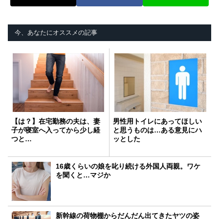
今、あなたにオススメの記事
【は？】在宅勤務の夫は、妻
男性用トイレにあってほしい
子が寝室へ入ってから少し経
と思うものは…ある意見にハ
つと…
ッとした
16歳くらいの娘を叱り続ける外国人両親。ワケ
を聞くと…マジか
新幹線の荷物棚からだんだん出てきたヤツの姿