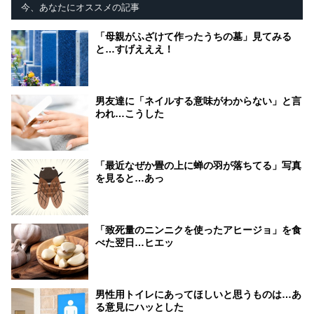
今、あなたにオススメの記事
「母親がふざけて作ったうちの墓」見てみる
と…すげえええ！
男友達に「ネイルする意味がわからない」と言
われ…こうした
「最近なぜか畳の上に蝉の羽が落ちてる」写真
を見ると…あっ
「致死量のニンニクを使ったアヒージョ」を食
べた翌日…ヒエッ
男性用トイレにあってほしいと思うものは…あ
る意見にハッとした