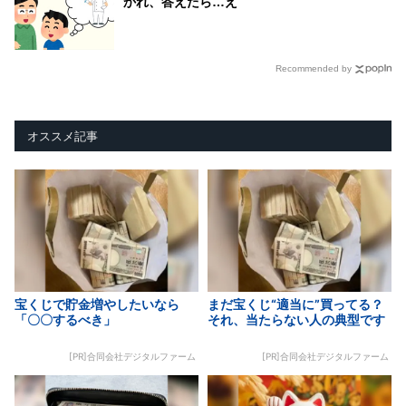
かれ、答えたら…え
Recommended by
オススメ記事
宝くじで貯金増やしたいなら
まだ宝くじ“適当に”買ってる？
「〇〇するべき」
それ、当たらない人の典型です
[PR]合同会社デジタルファーム
[PR]合同会社デジタルファーム