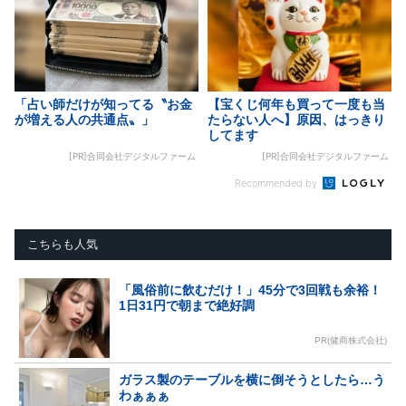
「占い師だけが知ってる〝お金
【宝くじ何年も買って一度も当
が増える人の共通点〟」
たらない人へ】原因、はっきり
してます
[PR]合同会社デジタルファーム
[PR]合同会社デジタルファーム
Recommended by
こちらも人気
「風俗前に飲むだけ！」45分で3回戦も余裕！
1日31円で朝まで絶好調
PR(健商株式会社)
ガラス製のテーブルを横に倒そうとしたら…う
わぁぁぁ