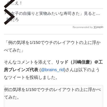
ら…え！
「女子の自撮りと実物みたいな寿司きた」見ると…
嘘だろ
Recommended by
「例の気球を1/150でウチのレイアウトの上に浮か
べてみた」
そんなコメントを添えて、
リッド（川嶋信慶）＠工
房ブレインズ代表
(
@brains_rid
)さんは以下のよう
なツイートを投稿しました。
例の気球を1/150でウチのレイアウトの上に浮かべ
てみた。