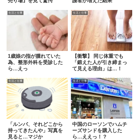
売り場』を見て驚愕
護者が増えた結果
生活と仕事
生活と仕事
1歳娘の指が腫れていた
【衝撃】 同じ体重でも
為、整形外科を受診した
「鍛えた人が引き締まっ
ら…えっ
て見える理由」は…！
生活と仕事
生活と仕事
「ルンバ、それどこから
中国のローソンでハムチ
持ってきたんや」写真を
ーズサンドを購入した
見ると…マジか
ら…ええっ！？