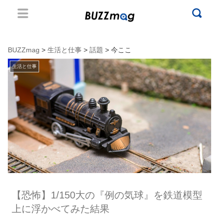
BUZZmag
>
生活と仕事
>
話題
> 今ここ
生活と仕事
【恐怖】1/150大の『例の気球』を鉄道模型
上に浮かべてみた結果