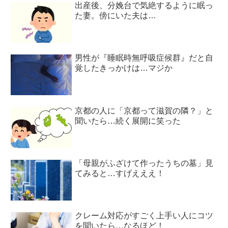
出産後、分娩台で気絶するように眠っ
た妻。傍にいた夫は…
男性が『睡眠時無呼吸症候群』だと自
覚したきっかけは…マジか
京都の人に「京都って滋賀の隣？」と
聞いたら…続く展開に笑った
「母親がふざけて作ったうちの墓」見
てみると…すげえええ！
クレーム対応がすごく上手い人にコツ
を聞いたら…なるほど！