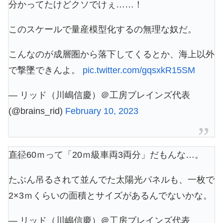
分かってたけどクソでけぇ……！
このスケールで量産模型化するの無理な奴だ。
こんなのが成層圏から落下してくるとか、海上以外
で撃墜できんよ。
pic.twitter.com/gqsxkR15SM
— リッド（川嶋信慶）＠工房ブレインズ代表
(@brains_rid)
February 10, 2023
直径60ｍって「20ｍ級車両3両分」だもんな…。
たぶん吊るされて並んでた太陽光パネルも、一枚で
2×3ｍくらいの面積とサイズがあるんでないかな。
— リッド（川嶋信慶）＠工房ブレインズ代表