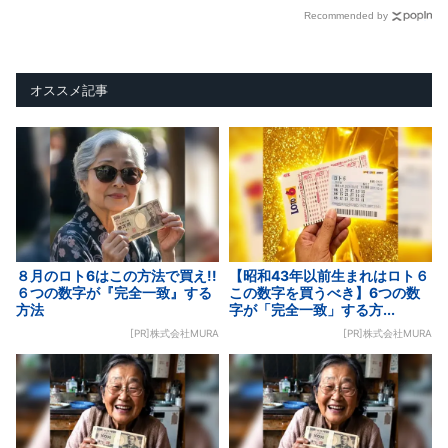
Recommended by
オススメ記事
８月のロト6はこの方法で買え!!
【昭和43年以前生まれはロト６
６つの数字が『完全一致』する
この数字を買うべき】6つの数
方法
字が「完全一致」する方...
[PR]株式会社MURA
[PR]株式会社MURA