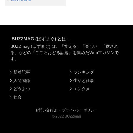
BUZZMAG (ばずまぐ) とは…
BUZZmag (ばずまぐ) は、「笑える」「楽しい」「癒され
る」などの『こころおどる話題』を集めたWebマガジンで
す。
新着記事
ランキング
人間関係
生活と仕事
どうぶつ
エンタメ
社会
お問い合わせ
・
プライバシーポリシー
©
2022
BUZZmag