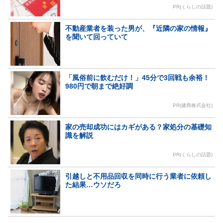
PR(くらしの話題)
不動産業者を装った男が、『近隣の家の情報』
を聞いて回っていて
「風俗前に飲むだけ！」45分で3回戦も余裕！
980円で朝まで絶好調
PR(健商株式会社)
家の売却成功にはカギがある？家処分の基礎知
識を解説
PR(くらしの話題)
引越しと不用品回収を同時に行う業者に依頼し
た結果…ウソだろ