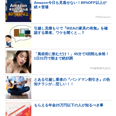
Amazon今日も見逃せない！80%OFF以上が
続々登場
PR(Amazon)
引越し見積もりで『IKEAの家具の有無』を確
認する業者。ワケを聞くと…？
「風俗前に飲むだけ！」45分で3回戦も余裕！
1日31円で朝まで絶好調
PR(健商株式会社)
とある引越し業者の『バンドマン割引き』の告
知チラシが…悲しい！！
もらえる年金25万円以下の人が知るべき事