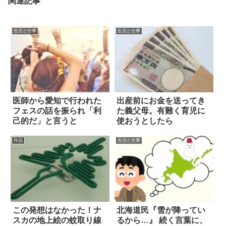
関連記事
生活と仕事
生活と仕事
医師から愛知で行われた
出産前にお金を送ってき
フェスの話を振られ「利
た義父母。有難く育児に
己的だ」と言うと
使おうとしたら
作品
生活と仕事
この発想はなかった！ナ
北海道民『雪が降ってい
スカの地上絵の蚊取り線
るから…』 続く言葉に、