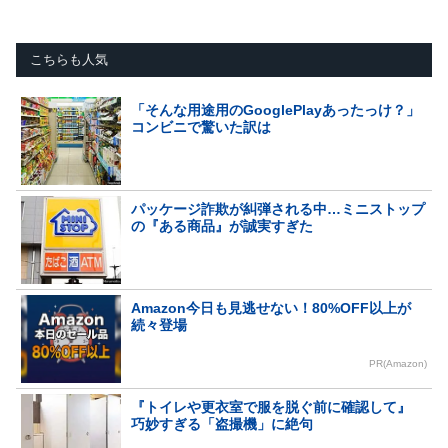
こちらも人気
「そんな用途用のGooglePlayあったっけ？」
コンビニで驚いた訳は
パッケージ詐欺が糾弾される中…ミニストップ
の『ある商品』が誠実すぎた
Amazon今日も見逃せない！80%OFF以上が
続々登場
PR(Amazon)
『トイレや更衣室で服を脱ぐ前に確認して』
巧妙すぎる「盗撮機」に絶句