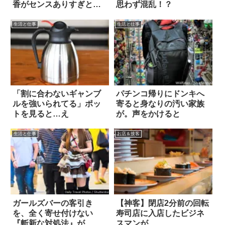
香がセンスありすぎと話
思わず混乱！？
題に 2点
生活と仕事
生活と仕事
「割に合わないギャンブ
パチンコ帰りにドンキへ
ルを強いられてる」ポッ
寄ると身なりの汚い家族
トを見ると…え
が。声をかけると
生活と仕事
お店＆接客
ガールズバーの客引き
【神客】閉店2分前の回転
を、全く寄せ付けない
寿司店に入店したビジネ
『斬新な対処法』が…コ
スマンが…