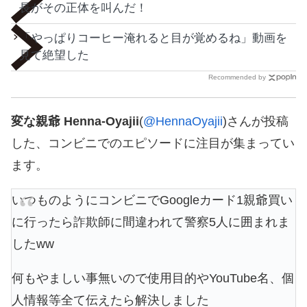
長がその正体を叫んだ！
「やっぱりコーヒー淹れると目が覚めるね」動画を
見て絶望した
Recommended by
変な親爺 Henna-Oyajii
(
@HennaOyajii
)さんが投稿
した、コンビニでのエピソードに注目が集まってい
ます。
いつものようにコンビニでGoogleカード1親爺買い
に行ったら詐欺師に間違われて警察5人に囲まれま
したww
何もやましい事無いので使用目的やYouTube名、個
人情報等全て伝えたら解決しました