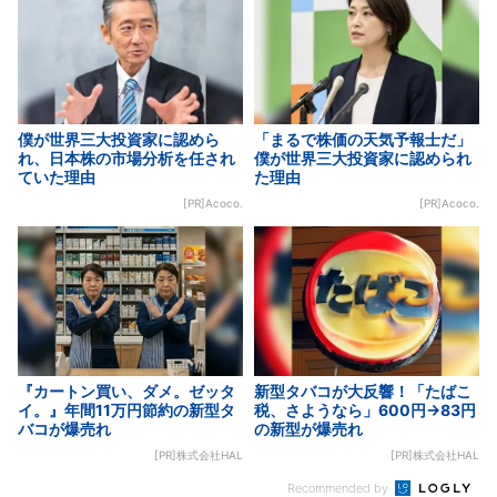
僕が世界三大投資家に認めら
「まるで株価の天気予報士だ」
れ、日本株の市場分析を任され
僕が世界三大投資家に認められ
ていた理由
た理由
[PR]Acoco.
[PR]Acoco.
『カートン買い、ダメ。ゼッタ
新型タバコが大反響！「たばこ
イ。』年間11万円節約の新型タ
税、さようなら」600円→83円
バコが爆売れ
の新型が爆売れ
[PR]株式会社HAL
[PR]株式会社HAL
Recommended by