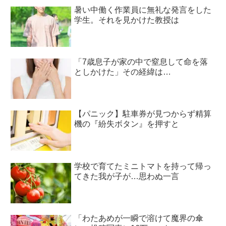
暑い中働く作業員に無礼な発言をした
学生。それを見かけた教授は
「7歳息子が家の中で窒息して命を落
としかけた」その経緯は…
【パニック】駐車券が見つからず精算
機の『紛失ボタン』を押すと
学校で育てたミニトマトを持って帰っ
てきた我が子が…思わぬ一言
「わたあめが一瞬で溶けて魔界の傘