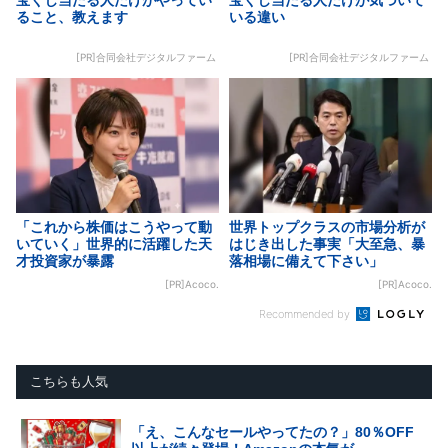
ること、教えます
いる違い
[PR]合同会社デジタルファーム
[PR]合同会社デジタルファーム
「これから株価はこうやって動
世界トップクラスの市場分析が
いていく」世界的に活躍した天
はじき出した事実「大至急、暴
才投資家が暴露
落相場に備えて下さい」
[PR]Acoco.
[PR]Acoco.
Recommended by
こちらも人気
「え、こんなセールやってたの？」80％OFF