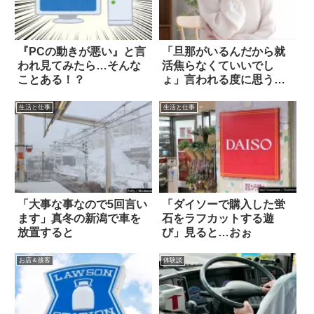
『PCの動きが悪い』と言
「旦那がいるんだから就
われ見てみたら…そんな
活焦らなくていいでし
ことある！？
ょ」言われる度に思う事
は…
生活と仕事
生活と仕事
「大事な事なので5回言い
「ダイソーで購入した蛍
ます」真冬の新潟で車を
石をラフカットする遊
放置すると
び」見ると…おぉ
お店＆接客
体験談