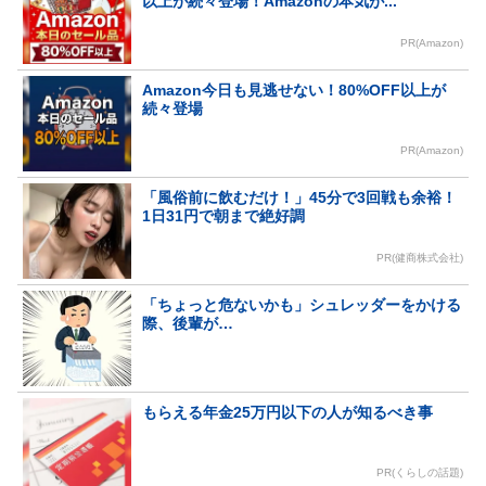
以上が続々登場！Amazonの本気が...
PR(Amazon)
Amazon今日も見逃せない！80%OFF以上が
続々登場
PR(Amazon)
「風俗前に飲むだけ！」45分で3回戦も余裕！
1日31円で朝まで絶好調
PR(健商株式会社)
「ちょっと危ないかも」シュレッダーをかける
際、後輩が…
もらえる年金25万円以下の人が知るべき事
PR(くらしの話題)