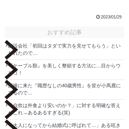
2023/01/29
おすすめ記事
建設会社「初回はタダで実力を見せてもらう」とい
われたので…
『ケーブル類』を美しく整頓する方法に…目からウ
ロコ！
面接に来た『職歴なしの40歳男性』を皆が小馬鹿に
するので…
「自炊は外食より安いのか？」に対する明確な答え
がこれ→あるあるすぎる(笑)
「大人になってから結婚式に呼ばれて…」ある呟き