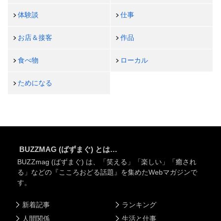
体験談
仕事
お店＆接客
作品
食べ物
ローカル
ためになる
BUZZMAG (ばずまぐ) とは…
BUZZmag (ばずまぐ) は、「笑える」「楽しい」「癒され
る」などの『こころおどる話題』を集めたWebマガジンで
す。
新着記事
ランキング
人間関係
生活と仕事