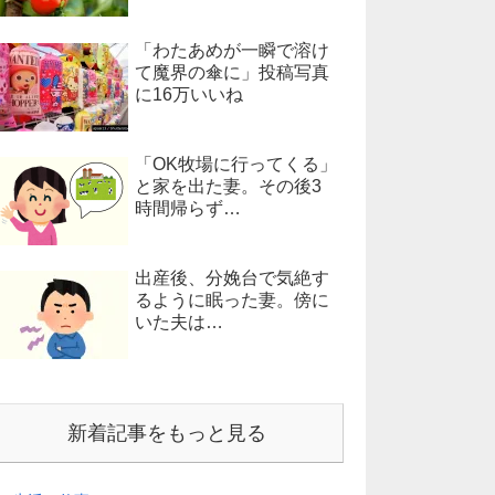
「わたあめが一瞬で溶け
て魔界の傘に」投稿写真
に16万いいね
「OK牧場に行ってくる」
と家を出た妻。その後3
時間帰らず…
出産後、分娩台で気絶す
るように眠った妻。傍に
いた夫は…
新着記事をもっと見る