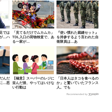
足では
「見てるだけでムカムカ」
『使い慣れた裁縫セット』
が…ハ
TDL入口の荷物検査で、あ
を持参するよう言われた自
る一家が…
衛隊員は…あ
だんだ
【極意】スーパーのレジに
「日本人はタコを食べるの
に…思
並んだ後、やってはいけな
か」と驚いていたフランス
い行動は
人。でも
Recommended by