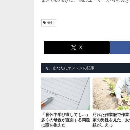
まさかの呟きに、他のユーザーからも大き
会社
X
今、あなたにオススメの記事
「育休中学び直しても…」
汚れた作業服で作業
多くの母親が直面する問題
家の男性を見た、女
に頭を抱えた
組が…えっ