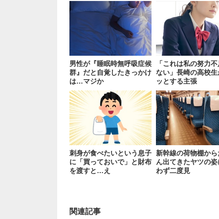
男性が『睡眠時無呼吸症候
「これは私の努力不
群』だと自覚したきっかけ
ない」長崎の高校生
は…マジか
ッとする主張
刺身が食べたいという息子
新幹線の荷物棚から
に「買っておいで」と財布
ん出てきたヤツの姿
を渡すと…え
わず二度見
関連記事