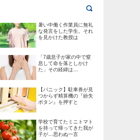
暑い中働く作業員に無礼
な発言をした学生。それ
を見かけた教授は
「7歳息子が家の中で窒
息して命を落としかけ
た」その経緯は…
【パニック】駐車券が見
つからず精算機の『紛失
ボタン』を押すと
学校で育てたミニトマト
を持って帰ってきた我が
子が…思わぬ一言