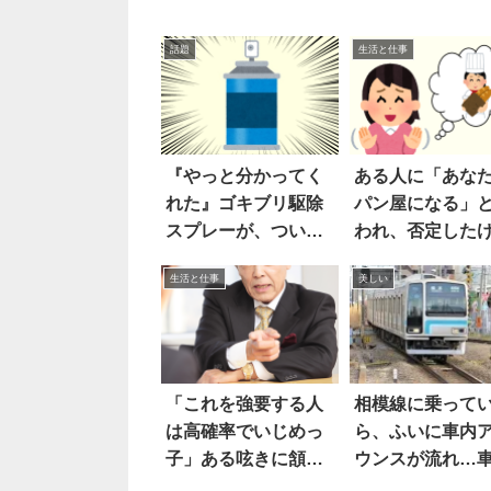
話題
生活と仕事
『やっと分かってく
ある人に「あな
れた』ゴキブリ駆除
パン屋になる」
スプレーが、ついに
われ、否定した
「最大の問題」を解
ど…
生活と仕事
美しい
決した！
「これを強要する人
相模線に乗って
は高確率でいじめっ
ら、ふいに車内
子」ある呟きに頷い
ウンスが流れ…
た
の粋な計らいに