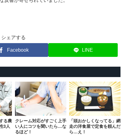
な反響が寄せられていました。
シェアする
Facebook
LINE
する農
クレーム対応がすごく上手
「頭おかしくなってる」網
性3人
い人にコツを聞いたら…な
走の洋食屋で定食を頼んだ
るほど！
ら…え！