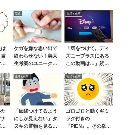
話題
生活と仕事
たは
ケガを嫌な思い出で
「気をつけて。ディ
と言
終わらせない！美大
ズニープラスにある
け
生考案のユニークな
この動画は…」続き
絆創膏が話題に
に驚愕
生活と仕事
生活と仕事
いた
「因縁つけてるよう
ゴロゴロと動くギミ
アナ
にしか見えない」タ
ック付きの
車掌
ヌキの置物を見る
『PIEN』。その挙動
称賛
と…えぇ
に…ぴえん！！