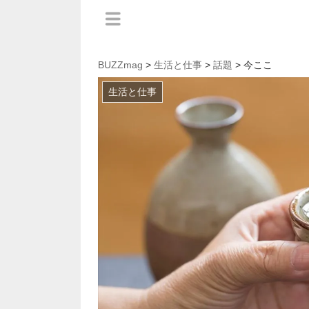
BUZZmag
>
生活と仕事
>
話題
> 今ここ
生活と仕事