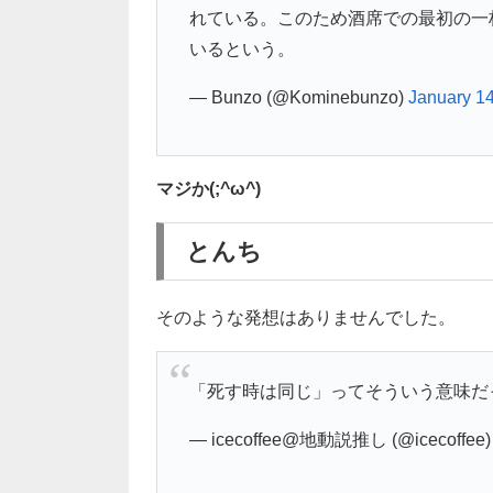
れている。このため酒席での最初の一
いるという。
— Bunzo (@Kominebunzo)
January 14
マジか(;^ω^)
とんち
そのような発想はありませんでした。
「死す時は同じ」ってそういう意味だ
— icecoffee@地動説推し (@icecoffee