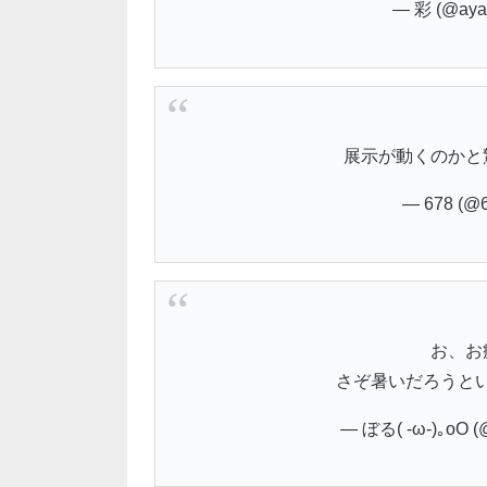
— 彩 (@aya
展示が動くのかと
— 678 (@
お、お
さぞ暑いだろうとい
— ぼる( -ω-)｡oO 