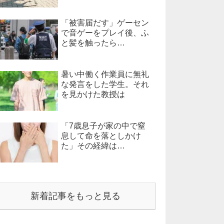
「被害届だす」ゲーセン
で音ゲーをプレイ後、ふ
と髪を触ったら…
暑い中働く作業員に無礼
な発言をした学生。それ
を見かけた教授は
「7歳息子が家の中で窒
息して命を落としかけ
た」その経緯は…
新着記事をもっと見る