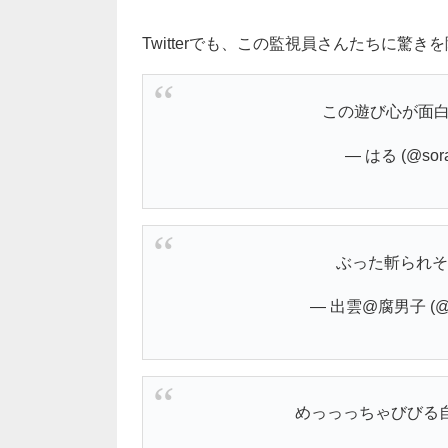
Twitterでも、この監視員さんたちに驚き
この遊び心が面
— はる (@sora
ぶった斬られ
— 出雲@腐男子 (@iz
めっっっちゃびびる