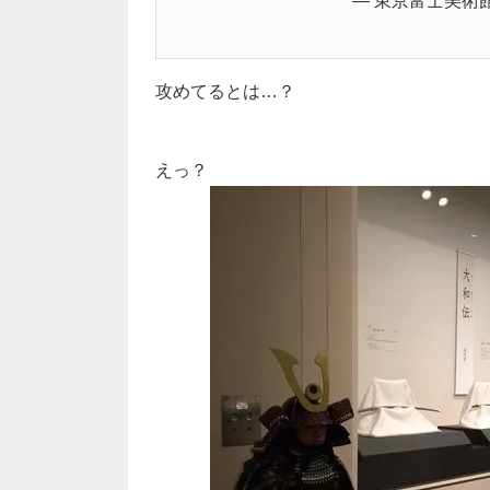
— 東京富士美術館 (@
攻めてるとは…？
えっ？