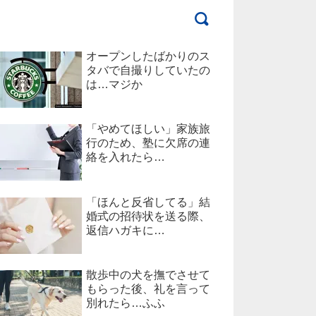
オープンしたばかりのス
タバで自撮りしていたの
は…マジか
「やめてほしい」家族旅
行のため、塾に欠席の連
絡を入れたら…
「ほんと反省してる」結
婚式の招待状を送る際、
返信ハガキに…
散歩中の犬を撫でさせて
もらった後、礼を言って
別れたら…ふふ