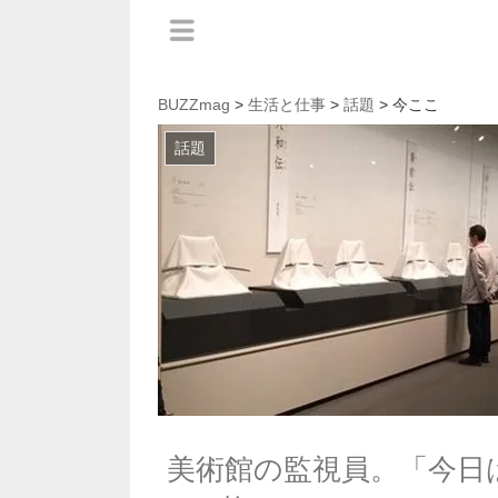
BUZZmag
>
生活と仕事
>
話題
> 今ここ
話題
美術館の監視員。「今日