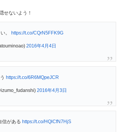
を隠せないよう！
白い。
https://t.co/CQrN5FFK9G
touminoao)
2016年4月4日
そう
https://t.co/6R6MQpeJCR
umo_fudanshi)
2016年4月3日
自信がある
https://t.co/HQlCfN7HjS