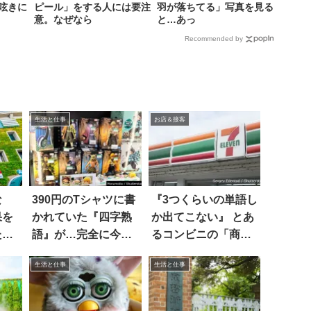
呟きに
ピール」をする人には要注
羽が落ちてる」写真を見る
意。なぜなら
と…あっ
Recommended by
生活と仕事
お店＆接客
な
390円のTシャツに書
『3つくらいの単語し
果を
かれていた『四字熟
か出てこない』 とあ
た出
語』が…完全に今の
るコンビニの「商品
流行り！？
ポップ」を見て吹い
生活と仕事
生活と仕事
た！