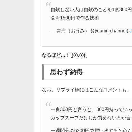
自炊しない人は自炊のことを1食300
食を1500円で作る技術
— 青海（おうみ） (@oumi_channel)
J
なるほど…！ː̗̀(☉.☉)ː̖́
思わず納得
なお、リプライ欄にはこんなコメントも。
一食300円と言うと、300円持って
カップスープだけしか買えないとか言
一週間分の6300円で買い物すると色