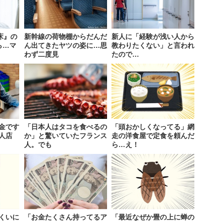
床』の
新幹線の荷物棚からだんだ
新人に「経験が浅い人から
ら…マ
ん出てきたヤツの姿に…思
教わりたくない」と言われ
わず二度見
たので…
金です
「日本人はタコを食べるの
「頭おかしくなってる」網
人店
か」と驚いていたフランス
走の洋食屋で定食を頼んだ
人。でも
ら…え！
くいに
「お金たくさん持ってるア
「最近なぜか畳の上に蝉の