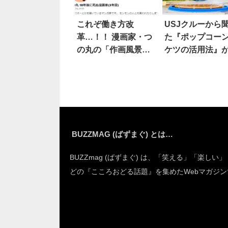
これぞ働き方改
USJクルーから
革…！！ 漫画家・つ
た『ポップコー
の丸の「作画風景」
ケツの活用法』
に称賛の嵐
最高
BUZZMAG (ばずまぐ) とは…
BUZZmag (ばずまぐ) は、「笑える」「楽しい
どの『こころおどる話題』を集めたWebマガジン