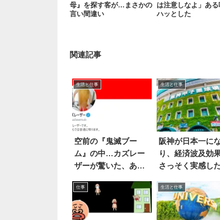
母』を探す客が…まさかの
は注意しなよ」ある
言い間違い
ハッとした
関連記事
生活と仕事
生活と仕事
空前の『鬼滅ブー
阪神が日本一に
ム』の中…カズレー
り、経済波及効
ザーが驚いた、ある
さっそく実感し
女優の偉業とは？
来事は…
仕事
生活と仕事