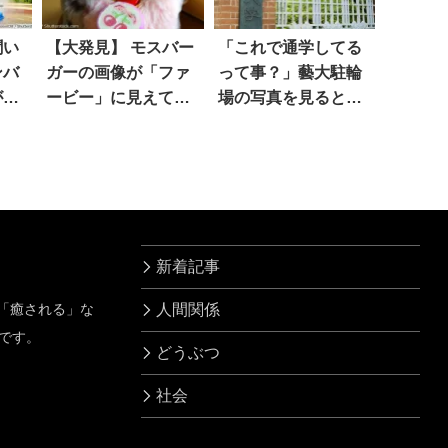
聞い
【大発見】 モスバー
「これで通学してる
ンバ
ガーの画像が「ファ
って事？」藝大駐輪
が…
ービー」に見えて仕
場の写真を見ると…
方ない！
マジか
新着記事
」「癒される」な
人間関係
です。
どうぶつ
社会