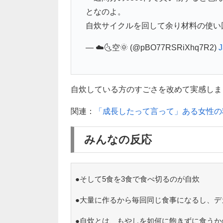
となのよ。
自炊サイクルを回して余り材料の使い
— ☁️🌜️空🌞 (@pBO77RSRiXhq7R2)
J
自炊している方のすごさを改めて実感しました(
関連：
「成長したって言って」ある女性の
みんなの反応
●そして5食を3食で食べ切るのが自炊
●大量に作るから毎回同じ食事になるし、デ
●自炊とは、もやしを如何に飽きずに食うか