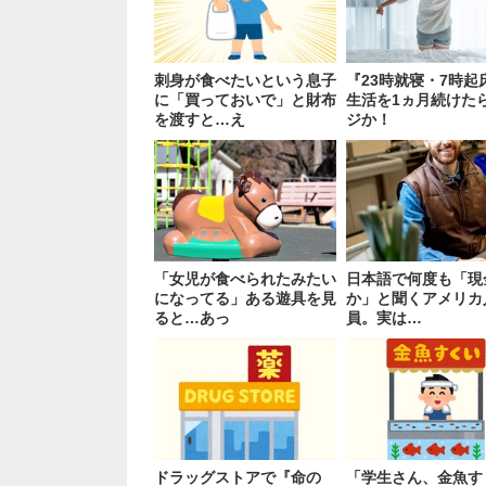
刺身が食べたいという息子
『23時就寝・7時起
に「買っておいで」と財布
生活を1ヵ月続けた
を渡すと…え
ジか！
「女児が食べられたみたい
日本語で何度も「現
になってる」ある遊具を見
か」と聞くアメリカ
ると…あっ
員。実は…
ドラッグストアで『命の
「学生さん、金魚す