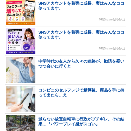
SNSアカウントを着実に成長。実はみんなココ
使ってます。
PR(Dreaw合同会社)
SNSアカウントを着実に成長。実はみんなココ
使ってます。
PR(Dreaw合同会社)
中学時代の友人から久々の連絡が。勧誘を疑い
つつ会いに行くと
コンビニのセルフレジで精算後、商品を手に持
って出たら…え
減らない放置自転車に行政がブチギレ。その結
果…『パワープレイ感がスゴい』