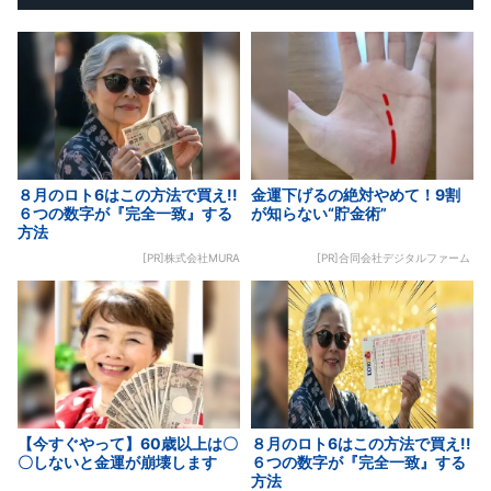
８月のロト6はこの方法で買え!!
金運下げるの絶対やめて！9割
６つの数字が『完全一致』する
が知らない“貯金術”
方法
[PR]株式会社MURA
[PR]合同会社デジタルファーム
【今すぐやって】60歳以上は〇
８月のロト6はこの方法で買え!!
〇しないと金運が崩壊します
６つの数字が『完全一致』する
方法