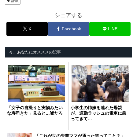
詐欺
シェアする
X
Facebook
LINE
今、あなたにオススメの記事
「女子の自撮りと実物みたい
小学生の姉妹を連れた母親
な寿司きた」見ると…嘘だろ
が、通勤ラッシュの電車に乗
ってきて…
「これが世の先輩ママが通った道ってこと？」