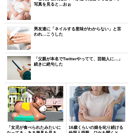
写真を見ると…おぉ
男友達に「ネイルする意味がわからない」と言
われ…こうした
「父親が本名でTwitterやってて、芸能人に…」
続きに絶句した
「女児が食べられたみたいに
16歳くらいの娘を叱り続ける
なってる」ある遊具を見る
外国人両親。ワケを聞くと…