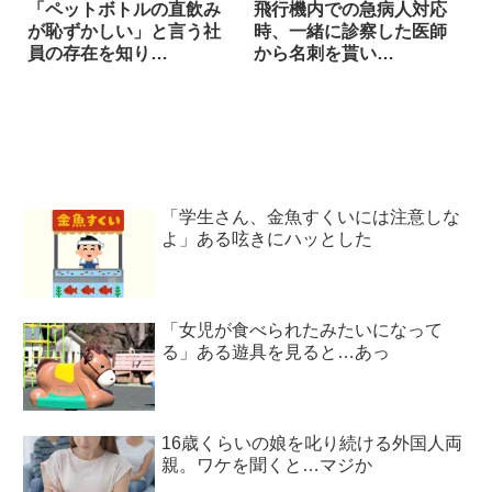
「ペットボトルの直飲み
飛行機内での急病人対応
が恥ずかしい」と言う社
時、一緒に診察した医師
員の存在を知り…
から名刺を貰い…
「学生さん、金魚すくいには注意しな
よ」ある呟きにハッとした
「女児が食べられたみたいになって
る」ある遊具を見ると…あっ
16歳くらいの娘を叱り続ける外国人両
親。ワケを聞くと…マジか