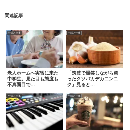
関連記事
生活と仕事
生活と仕事
老人ホームへ実習に来た
「筑波で爆笑しながら買
中学生。見た目も態度も
ったクソバカデカニンニ
不真面目で…
ク」見ると…
生活と仕事
生活と仕事