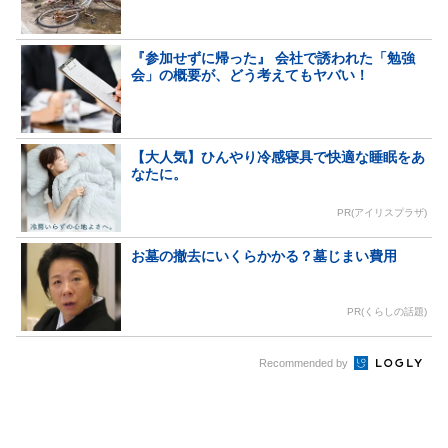
『参加せずに帰った』 会社で誘われた「勉強
会」の概要が、どう考えてもヤバい！
【大人気】ひんやり冷感寝具で快適な睡眠をあ
なたに。
PR(アイリスプラザ)
お墓の撤去にいくらかかる？墓じまい費用
PR(くらしの話題)
Recommended by