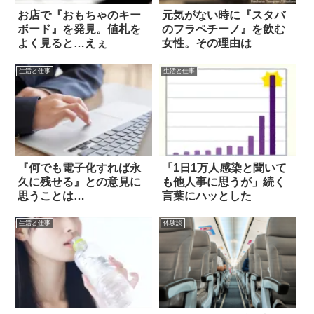
お店で『おもちゃのキー
元気がない時に『スタバ
ボード』を発見。値札を
のフラペチーノ』を飲む
よく見ると…えぇ
女性。その理由は
生活と仕事
生活と仕事
『何でも電子化すれば永
「1日1万人感染と聞いて
久に残せる』との意見に
も他人事に思うが」続く
思うことは…
言葉にハッとした
生活と仕事
体験談