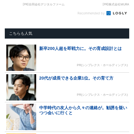
[PR]合同会社デジタルファーム
[PR]株式会社MURA
Recommended by
こちらも人気
新卒200人超を即戦力に。その育成設計とは
PR(シンプレクス・ホールディングス)
20代が成長できる企業1位。その育て方
PR(シンプレクス・ホールディングス)
中学時代の友人から久々の連絡が。勧誘を疑い
つつ会いに行くと