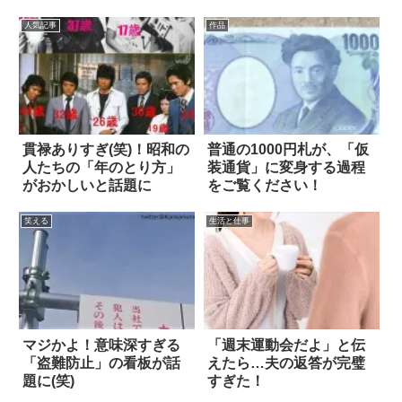
人気記事
作品
貫禄ありすぎ(笑)！昭和の
普通の1000円札が、「仮
人たちの「年のとり方」
装通貨」に変身する過程
がおかしいと話題に
をご覧ください！
笑える
生活と仕事
マジかよ！意味深すぎる
「週末運動会だよ」と伝
「盗難防止」の看板が話
えたら…夫の返答が完璧
題に(笑)
すぎた！