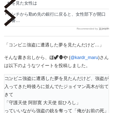
れを見た女性は
ランチから勤め先の銀行に戻ると、女性部下が開口
一番…
Recommended by
「コンビニ強盗に遭遇した夢を見たんだけど…」
そんな書き出しから、
ほ🦖🦍や
(
@kardr_maru
)さん
は以下のようなツイートを投稿しました。
コンビニ強盗に遭遇した夢を見たんだけど、強盗が
入ってきた時後ろに並んでたジョイマン高木が出て
きて
「守護天使 阿部寛 大天使 舘ひろし」
っていいながら強盗の銃を奪って「俺がお前の死」