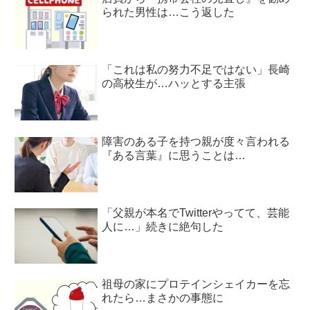
られた男性は…こう返した
「これは私の努力不足ではない」長崎
の高校生が…ハッとする主張
障害のある子を持つ親が度々言われる
『ある言葉』に思うことは…
「父親が本名でTwitterやってて、芸能
人に…」続きに絶句した
祖母の家にプロテインシェイカーを忘
れたら…まさかの事態に