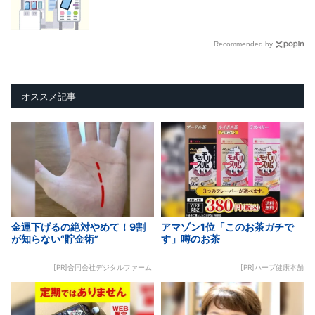
Recommended by
オススメ記事
金運下げるの絶対やめて！9割
アマゾン1位「このお茶ガチで
が知らない“貯金術”
す」噂のお茶
[PR]合同会社デジタルファーム
[PR]ハーブ健康本舗