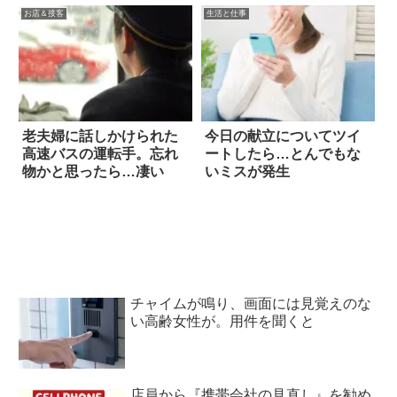
お店＆接客
生活と仕事
老夫婦に話しかけられた
今日の献立についてツイ
高速バスの運転手。忘れ
ートしたら…とんでもな
物かと思ったら…凄い
いミスが発生
チャイムが鳴り、画面には見覚えのな
い高齢女性が。用件を聞くと
店員から『携帯会社の見直し』を勧め