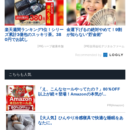
楽天週間ランキング1位！シリー
金運下げるの絶対やめて！9割
ズ累計3億包のスッキリ茶。38
が知らない“貯金術”
0円でお試し
[PR]ハーブ健康本舗
[PR]合同会社デジタルファーム
Recommended by
こちらも人気
「え、こんなセールやってたの？」80％OFF
以上が続々登場！Amazonの本気が...
PR(Amazon)
【大人気】ひんやり冷感寝具で快適な睡眠をあ
なたに。