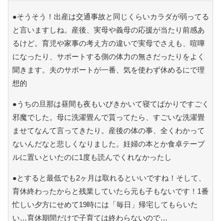
●そうそう！出産は交通事故と同じくらいカラダが弱ってる
と言いますしね。産後、実母や義母の応援が当たり前感あ
るけど。育児や家事の考え方の違いで実母でさえも、喧嘩
になったり、サポートする側の体力の無さだったりをよく
聞きます。夫のサポートが一番、気を使わず休めるにで理
想的
●うちの旦那は昼間も夜もいびきかいて寝てばかりですごく
邪魔でした。母に洗濯畳んで貰ってたら、すごいな洗濯畳
ませてなんて言ってきたり。産後の体の事、全くわかって
ないんだなと悲しくなりました。妊婦の本とか食卓テーブ
ルに置いといたのに1度も読んでくれなかったし
●とすると最低でも2ヶ月は取れるといいですね！そして、
育休終わったからと残業していたら元も子もないです！1番
忙しい夕方にせめて19時には「毎日」帰宅してもらいた
い…育休期間だけで子育ては終わらないので…