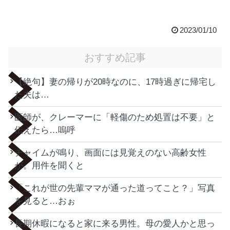
2023/01/10
おすすめ記事
【絶句】妻の帰りが20時なのに、17時過ぎに帰宅し
た夫は…
医師が、クレーマーに「軽傷のため処置は不要」と
伝えたら…嗚呼
チャイムが鳴り、画面には見覚えのない高齢女性
が。用件を聞くと
「これが世の先輩ママが通った道ってこと？」写真
を見ると…おぉ
長期休暇になると家に来る男性。母の愛人かと思っ