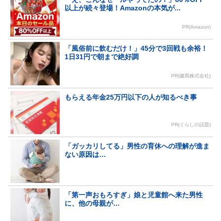
以上が続々登場！Amazonの本気が...
PR(Amazon)
「風俗前に飲むだけ！」45分で3回戦も余裕！
1日31円で朝まで絶好調
PR(健商株式会社)
もらえる年金25万円以下の人が知るべき事
PR(くらしの話題)
「ガッカリしてる」男性の育休への理解が進ま
ない原因は…
「第一声おもろすぎ」娘と児童館へ来た男性
に、他の母親が…