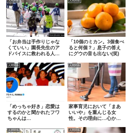
人間関係
人間関係
「お弁当は手作りじゃな
「10個のミカン。3個食べ
くていい」園長先生のア
ると何個？」息子の答え
ドバイスに救われる人が
にグウの音も出ない(笑)
続出中！
人間関係
人間関係
「めっちゃ好き」恋愛は
家事育児において「まあ
するのかと聞かれたフワ
いいや」を重んじる女
ちゃんは…
性。その理由に…心から
納得
人間関係
人間関係