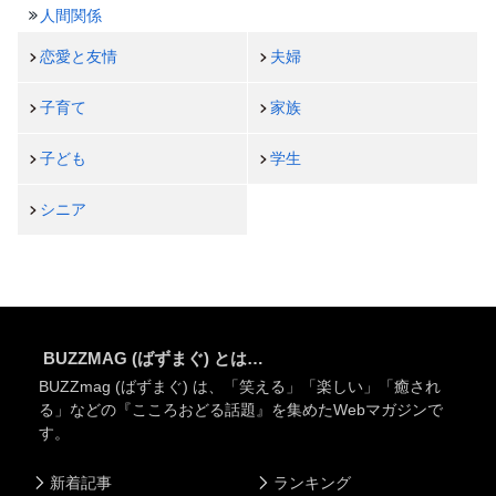
人間関係
恋愛と友情
夫婦
子育て
家族
子ども
学生
シニア
BUZZMAG (ばずまぐ) とは…
BUZZmag (ばずまぐ) は、「笑える」「楽しい」「癒され
る」などの『こころおどる話題』を集めたWebマガジンで
す。
新着記事
ランキング