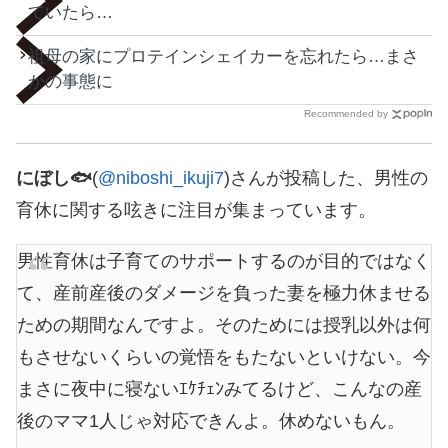
ていたら…
祖母の家にプロテインシェイカーを忘れたら…まさ
かの事態に
Recommended by
にぼし🐟
(
@niboshi_ikuji7
)さんが投稿した、男性の
育休に関する呟きに注目が集まっています。
男性育休は子育てのサポートするのが目的ではなく
て、産前産後のダメージを負った妻を極力休ませる
ための期間なんですよ。そのためには授乳以外は何
もさせないくらいの覚悟をもたないといけない。今
まさに夜中に寝ないｴｹﾁｪﾝみてるけど、こんなの産
後のママ1人じゃ対応できんよ。休めないもん。