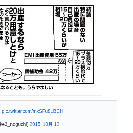
用
pic.twitter.com/mxSFu8LBCH
@e3_noguchi)
2015, 10月 12