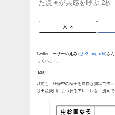
た漫画が共感を呼ぶ 2枚
X
Twitterユーザーの
えみ
(
@e3_noguchi
)さ
っています。
[ada]
以前も、妊娠中の様子を痛快な描写で描い
は出産費用にまつわるアレコレを、漫画で