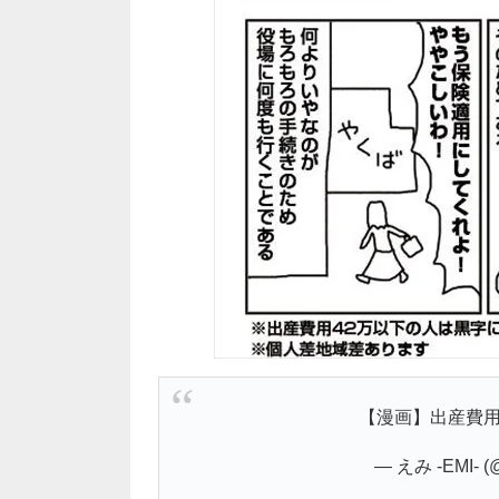
【漫画】出産費
— えみ -EMI- (