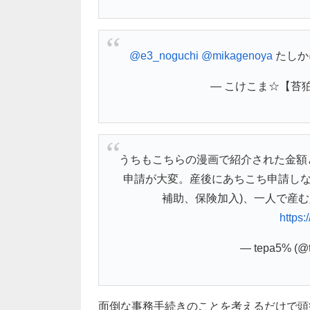
@e3_noguchi
@mikagenoya
たしか
— こけこま☆【苔狛犬】
うちもこちらの漫画で紹介された金額
申請が大変。産後にあちこち申請しな
補助、保険加入)、一人で産
https
— tepa5% (@t
面倒な事務手続きのことを考えるだけで頭