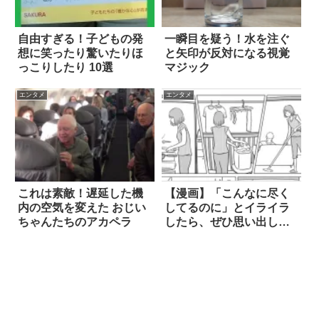
自由すぎる！子どもの発
一瞬目を疑う！水を注ぐ
想に笑ったり驚いたりほ
と矢印が反対になる視覚
っこりしたり 10選
マジック
エンタメ
エンタメ
これは素敵！遅延した機
【漫画】「こんなに尽く
内の空気を変えた おじい
してるのに」とイライラ
ちゃんたちのアカペラ
したら、ぜひ思い出して
ほしいこと 4枚