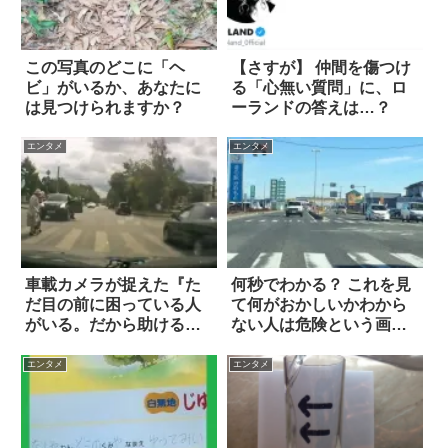
この写真のどこに「ヘ
【さすが】 仲間を傷つけ
ビ」がいるか、あなたに
る「心無い質問」に、ロ
は見つけられますか？
ーランドの答えは…？
エンタメ
エンタメ
車載カメラが捉えた『た
何秒でわかる？ これを見
だ目の前に困っている人
て何がおかしいかわから
がいる。だから助ける』
ない人は危険という画像
という光景
が話題に
エンタメ
エンタメ