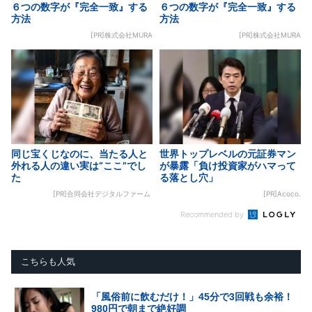
６つの数字が『完全一致』する
６つの数字が『完全一致』する
方法
方法
[PR]株式会社MURA
[PR]株式会社MURA
同じ宝くじなのに、当たる人と
世界トップレベルの元証券マン
外れる人の違い実は“ここ”でし
が暴露「負け投資家がハマって
た
る落とし穴」
[PR]合同会社デジタルファーム
[PR]Acoco.
Recommended by
こちらも人気
「風俗前に飲むだけ！」45分で3回戦も余裕！
980円で朝まで絶好調