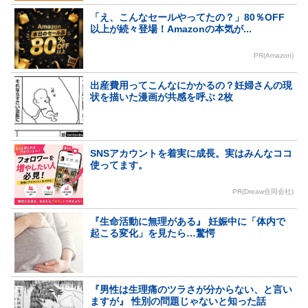
「え、こんなセールやってたの？」80％OFF
以上が続々登場！Amazonの本気が...
PR(Amazon)
出産費用ってこんなにかかるの？妊婦さんの現
状を描いた漫画が共感を呼ぶ 2枚
SNSアカウントを着実に成長。実はみんなココ
使ってます。
PR(Dreaw合同会社)
『生命活動に無理がある』 妊娠中に「体内で
起こる変化」を見たら…驚愕
『男性は生理痛のツラさが分からない、と言い
ますが』 性別の問題じゃないと知った話