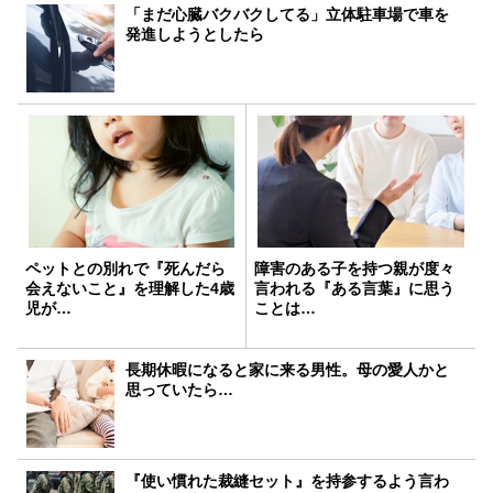
「まだ心臓バクバクしてる」立体駐車場で車を
発進しようとしたら
ペットとの別れで『死んだら
障害のある子を持つ親が度々
会えないこと』を理解した4歳
言われる『ある言葉』に思う
児が…
ことは…
長期休暇になると家に来る男性。母の愛人かと
思っていたら…
『使い慣れた裁縫セット』を持参するよう言わ