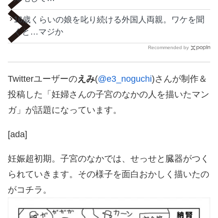
16歳くらいの娘を叱り続ける外国人両親。ワケを聞
くと…マジか
Recommended by
Twitterユーザーの
えみ
(
@e3_noguchi
)さんが制作＆
投稿した「妊婦さんの子宮のなかの人を描いたマン
ガ」が話題になっています。
[ada]
妊娠超初期。子宮のなかでは、せっせと臓器がつく
られていきます。その様子を面白おかしく描いたの
がコチラ。