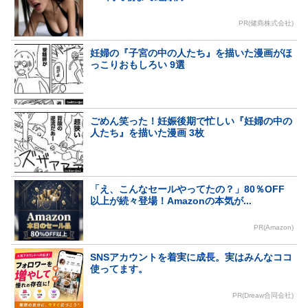
PR(健商株式会社)
妊婦の『子宮の中の人たち』を描いた漫画がほ
っこりおもしろい 9選
ごめん笑った！妊娠後期で忙しい『妊婦の中の
人たち』を描いた漫画 3枚
「え、こんなセールやってたの？」80％OFF
以上が続々登場！Amazonの本気が...
PR(Amazon)
SNSアカウントを着実に成長。実はみんなココ
使ってます。
PR(Dreaw合同会社)