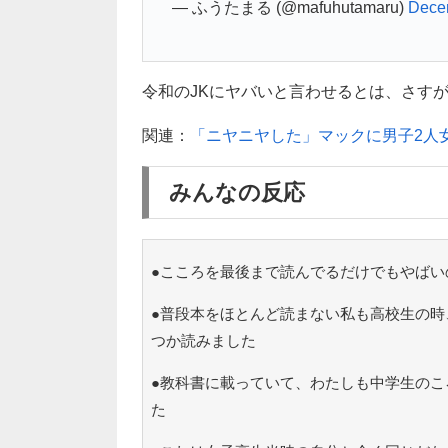
— ふうたまる (@mafuhutamaru)
Dece
令和のJKにヤバいと言わせるとは、さすが夏
関連：
「ニヤニヤした」マックに男子2人
みんなの反応
●こころを最後まで読んでるだけでもやばい
●普段本をほとんど読まない私も高校生の時
つか読みました
●教科書に載っていて、わたしも中学生のこ
た