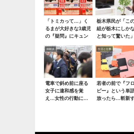
「トミカって…」く
栃木県民が「こ
るまが大好きな3歳児
組が栃木にしか
の『疑問』にキュン
と知って驚いた
いうテレビ番組
体験談
生活と仕事
題に！
電車で斜め前に座る
若者の前で『フ
女子に違和感を覚
ピー』という単
え…女性の行動に拍
放ったら…斬新
手喝采
る反応！？