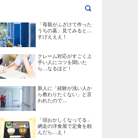
「母親がふざけて作った
うちの墓」見てみると…
すげえええ！
クレーム対応がすごく上
手い人にコツを聞いた
ら…なるほど！
新人に「経験が浅い人か
ら教わりたくない」と言
われたので…
「頭おかしくなってる」
網走の洋食屋で定食を頼
んだら…え！