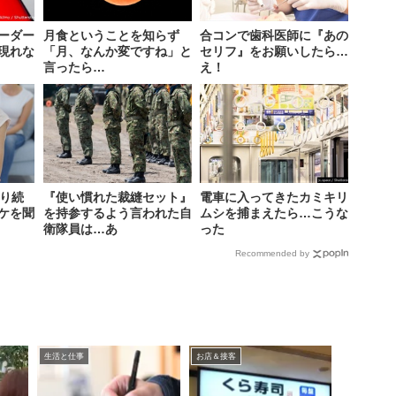
ーダー
月食ということを知らず
合コンで歯科医師に『あの
現れな
「月、なんか変ですね」と
セリフ』をお願いしたら…
言ったら…
え！
叱り続
『使い慣れた裁縫セット』
電車に入ってきたカミキリ
ケを聞
を持参するよう言われた自
ムシを捕まえたら…こうな
衛隊員は…あ
った
Recommended by
生活と仕事
お店＆接客