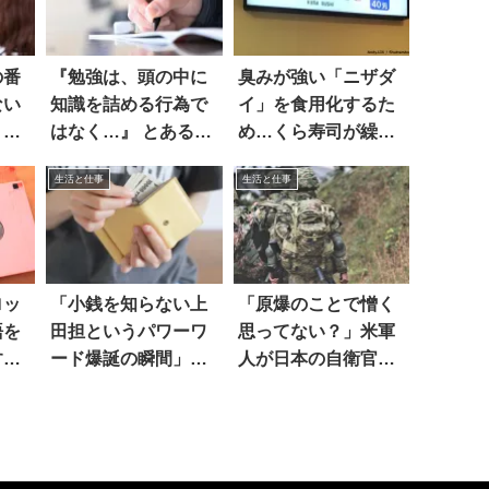
の番
『勉強は、頭の中に
臭みが強い「ニザダ
ない
知識を詰める行為で
イ」を食用化するた
」と
はなく…』 とある意
め…くら寿司が繰り
が話
見に深く頷く
出した秘策は？
生活と仕事
生活と仕事
ロッ
「小銭を知らない上
「原爆のことで憎く
語を
田担というパワーワ
思ってない？」米軍
すぎ
ード爆誕の瞬間」見
人が日本の自衛官に
ると…
聞くと