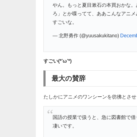
やん。もっと夏目漱石の本買おかな。
ろ」とか喋ってて、ああこんなアニメ
すごいな。
— 北野勇作 (@yuusakukitano)
Decemb
すごい(*’ω’*)
最大の賛辞
たしかにアニメのワンシーンを彷彿とさせ
国語の授業で扱うと、急に図書館で借
凄いです。