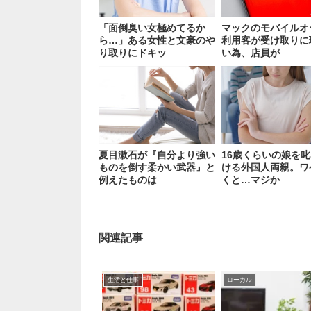
「面倒臭い女極めてるか
マックのモバイルオ
ら…」ある女性と文豪のや
利用客が受け取りに
り取りにドキッ
い為、店員が
夏目漱石が『自分より強い
16歳くらいの娘を
ものを倒す柔かい武器』と
ける外国人両親。ワ
例えたものは
くと…マジか
関連記事
生活と仕事
ローカル