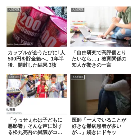
は…？
人間関係
人間関係
カップルが会うたびに1人
「自由研究で高評価とり
500円を貯金箱へ。1年半
たいなら…」教育関係の
後、開封した結果 3枚
知人が驚きの一言
人間関係
人間関係
「うっせぇわは子どもに
医師「一人でいることが
悪影響」そんな声に対す
好きな鬱病患者が多い
る松丸亮吾の異議がコチ
が…」続きにドキッ
ラ