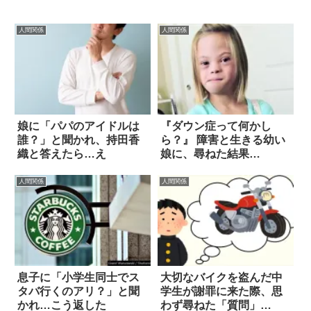
人間関係
人間関係
娘に「パパのアイドルは
『ダウン症って何かし
誰？」と聞かれ、持田香
ら？』 障害と生きる幼い
織と答えたら…え
娘に、尋ねた結果…
人間関係
人間関係
息子に「小学生同士でス
大切なバイクを盗んだ中
タバ行くのアリ？」と聞
学生が謝罪に来た際、思
かれ…こう返した
わず尋ねた「質問」