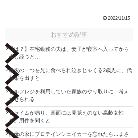
2022/11/15
おすすめ記事
【は？】在宅勤務の夫は、妻子が寝室へ入ってから
少し経つと…
最後の一つを兄に食べられ泣きじゃくる2歳児に、代
替案を出すと
セルフレジを利用していた家族のやり取りに…考え
させられる
チャイムが鳴り、画面には見覚えのない高齢女性
が。用件を聞くと
祖母の家にプロテインシェイカーを忘れたら…まさ