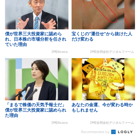
僕が世界三大投資家に認めら
宝くじの“運任せ”から抜けた人
れ、日本株の市場分析を任され
だけ変わる
ていた理由
[PR]Acoco.
[PR]合同会社デジタルファーム
「まるで株価の天気予報士だ」
あなたの金運、今が変わる時か
僕が世界三大投資家に認められ
もしれません
た理由
[PR]Acoco.
[PR]合同会社デジタルファーム
Recommended by