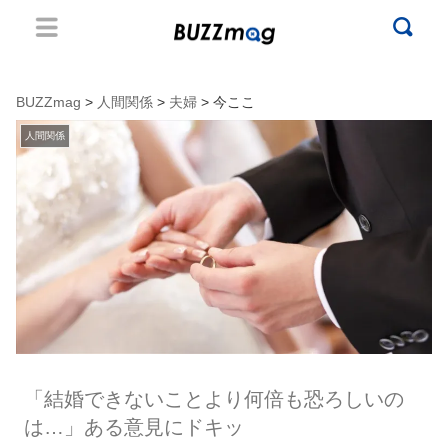
BUZZmag
>
人間関係
>
夫婦
> 今ここ
人間関係
「結婚できないことより何倍も恐ろしいの
は…」ある意見にドキッ