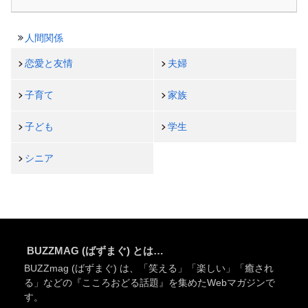
人間関係
恋愛と友情
夫婦
子育て
家族
子ども
学生
シニア
BUZZMAG (ばずまぐ) とは…
BUZZmag (ばずまぐ) は、「笑える」「楽しい」「癒され
る」などの『こころおどる話題』を集めたWebマガジンで
す。