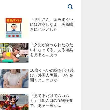
「学生さん、金魚すくい
には注意しなよ」ある呟
きにハッとした
「女児が食べられたみた
いになってる」ある遊具
を見ると…あっ
16歳くらいの娘を叱り続
ける外国人両親。ワケを
聞くと…マジか
「見てるだけでムカム
カ」TDL入口の荷物検査
で、ある一家が…