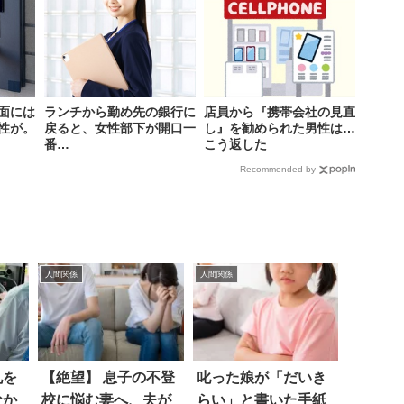
面には
ランチから勤め先の銀行に
店員から『携帯会社の見直
性が。
戻ると、女性部下が開口一
し』を勧められた男性は…
番…
こう返した
Recommended by
人間関係
人間関係
礼を
【絶望】 息子の不登
叱った娘が「だいき
なか
校に悩む妻へ、夫が
らい」と書いた手紙