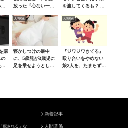
いた
放った『心ない一
を渡してくるも？ 素
言』とは…
敵な結末
人間関係
人間関係
Hを購
寝かしつけの最中
『ジワジワきてる』
ムの
に、5歳児が3歳児に
殴り合いをやめない
た
足を乗せようとした
娘2人を、たまらず外
ので…
へ出そうとした結
果？
新着記事
」「癒される」な
人間関係