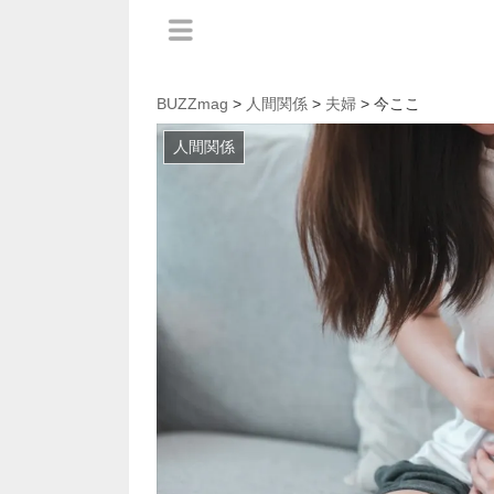
BUZZmag
>
人間関係
>
夫婦
> 今ここ
人間関係