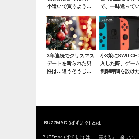
小遣いで買うよう促
で、一味違って
すと
のは
人間関係
人間関係
3年連続でクリスマス
小3娘にSWITC
デートを断られた男
入した際、ゲー
性は…違うそうじゃ
制限時間を設け
ない
ら…え
BUZZMAG (ばずまぐ) とは…
BUZZmag (ばずまぐ) は、「笑える」「楽しい