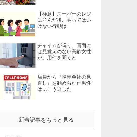
【極意】スーパーのレジ
に並んだ後、やってはい
けない行動は
チャイムが鳴り、画面に
は見覚えのない高齢女性
が。用件を聞くと
店員から『携帯会社の見
直し』を勧められた男性
は…こう返した
新着記事をもっと見る