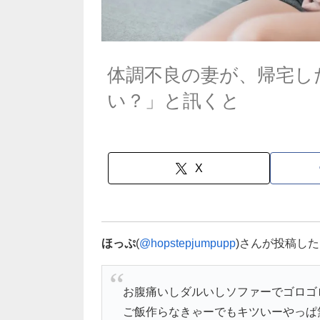
体調不良の妻が、帰宅し
い？」と訊くと
X
ほっぷ
(
@hopstepjumpupp
)さんが投稿し
お腹痛いしダルいしソファーでゴロゴ
ご飯作らなきゃーでもキツいーやっぱ