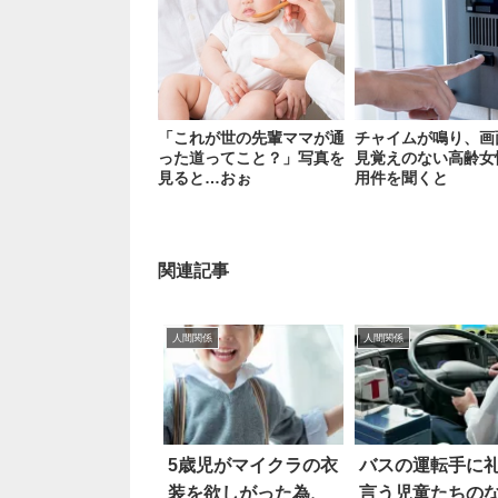
「これが世の先輩ママが通
チャイムが鳴り、画
った道ってこと？」写真を
見覚えのない高齢女
見ると…おぉ
用件を聞くと
関連記事
人間関係
人間関係
5歳児がマイクラの衣
バスの運転手に
装を欲しがった為、
言う児童たちの