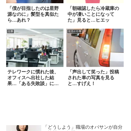
「僕が目指したのは星野
「朝確認したら冷蔵庫の
源なのに」髪型を真似た
中が凄いことになって
ら…あれ？
た」見ると…ヒエッ
仕事
生活と仕事
テレワークに慣れた後、
「声出して笑った」投稿
オフィスへ出社した結
された車の写真を見る
果…「ある失敗談」に泣
と…すげえ！
いた
「どうしよう」職場のオバサンが自分