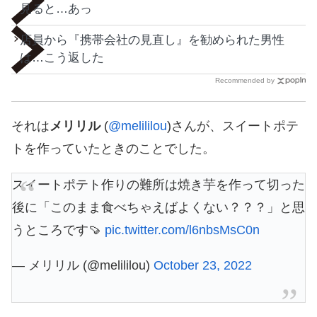
見ると…あっ
店員から『携帯会社の見直し』を勧められた男性
は…こう返した
Recommended by
それは
メリリル
(
@melililou
)さんが、スイートポテ
トを作っていたときのことでした。
スイートポテト作りの難所は焼き芋を作って切った
後に「このまま食べちゃえばよくない？？？」と思
うところです🍠
pic.twitter.com/l6nbsMsC0n
— メリリル (@melililou)
October 23, 2022