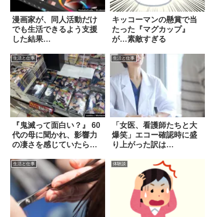
漫画家が、同人活動だけ
キッコーマンの懸賞で当
でも生活できるよう支援
たった『マグカップ』
した結果…
が…素敵すぎる
生活と仕事
生活と仕事
『鬼滅って面白い？』 60
「女医、看護師たちと大
代の母に聞かれ、影響力
爆笑」エコー確認時に盛
の凄さを感じていたら…
り上がった訳は…
生活と仕事
体験談