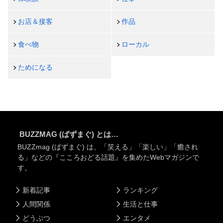
お店＆接客
作品
食べ物
ローカル
ためになる
BUZZMAG (ばずまぐ) とは…
BUZZmag (ばずまぐ) は、「笑える」「楽しい」「癒され
る」などの『こころおどる話題』を集めたWebマガジンで
す。
新着記事
ランキング
人間関係
生活と仕事
どうぶつ
エンタメ