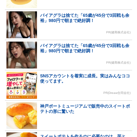
バイアグラは捨てた「65歳が45分で3回戦も余
裕」980円で朝まで絶好調！
PR(健商株式会社)
バイアグラは捨てた「65歳が45分で3回戦も余
裕」980円で朝まで絶好調！
PR(健商株式会社)
SNSアカウントを着実に成長。実はみんなココ
使ってます。
PR(Dreaw合同会社)
神戸ポートミュージアムで販売中のスイートポ
テトの形に驚いた
スイートポテトを作るのに必要なのは、芋と…