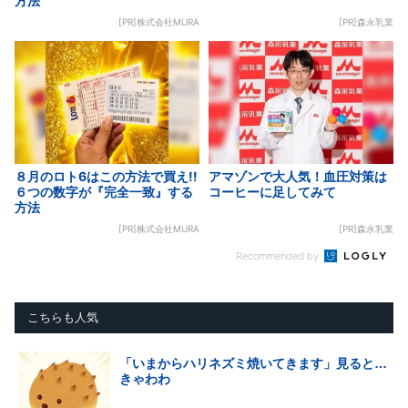
方法
[PR]株式会社MURA
[PR]森永乳業
８月のロト6はこの方法で買え!!
アマゾンで大人気！血圧対策は
６つの数字が『完全一致』する
コーヒーに足してみて
方法
[PR]株式会社MURA
[PR]森永乳業
Recommended by
こちらも人気
「いまからハリネズミ焼いてきます」見ると…
きゃわわ