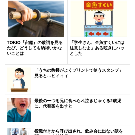
TOKIO『宙船』の歌詞を見る
「学生さん、金魚すくいには
たび、どうしても納得いかな
注意しなよ」ある呟きにハッ
いことは
とした
「うちの教授がよくプリントで使うスタンプ」
見ると…ヒィィィ
最後の一つを兄に食べられ泣きじゃくる2歳児
に、代替案を出すと
役職付きから呼び出され、飲み会に出ない訳を