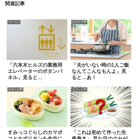
関連記事
ローカル
生活と仕事
「六本木ヒルズの業務用
「夫がいない時の1人ご飯
エレベーターのボタンパ
なんてこんなもんよ」見
ネル」見ると…
ると…あ！
生活と仕事
生活と仕事
すみっコぐらしのカマボ
「これは初めて作った生
コとナポリタンを弁当に
春巻き」 見た目のクセが