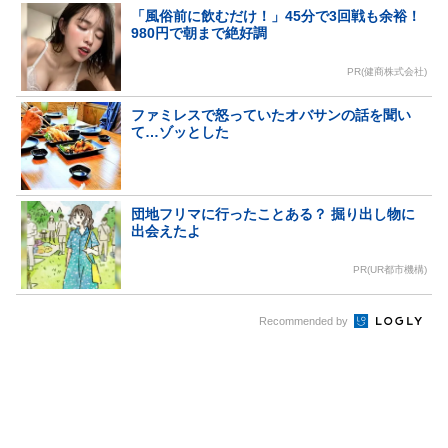
「風俗前に飲むだけ！」45分で3回戦も余裕！
980円で朝まで絶好調
PR(健商株式会社)
ファミレスで怒っていたオバサンの話を聞い
て…ゾッとした
団地フリマに行ったことある？ 掘り出し物に
出会えたよ
PR(UR都市機構)
Recommended by