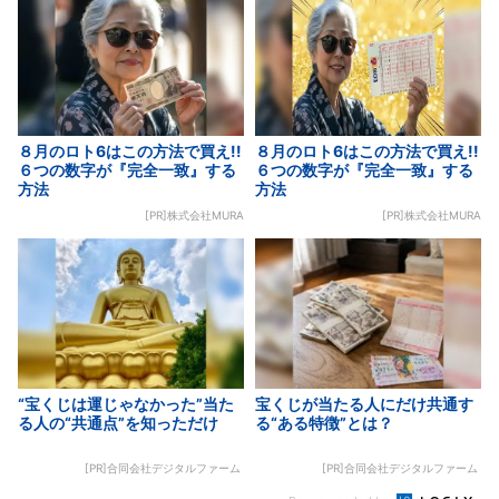
８月のロト6はこの方法で買え!!
８月のロト6はこの方法で買え!!
６つの数字が『完全一致』する
６つの数字が『完全一致』する
方法
方法
[PR]株式会社MURA
[PR]株式会社MURA
“宝くじは運じゃなかった”当た
宝くじが当たる人にだけ共通す
る人の“共通点”を知っただけ
る“ある特徴”とは？
[PR]合同会社デジタルファーム
[PR]合同会社デジタルファーム