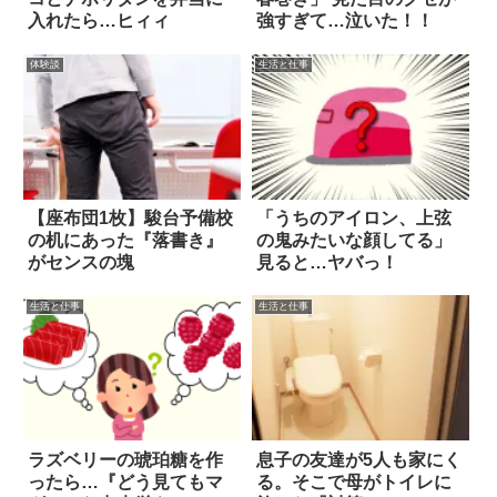
入れたら…ヒィィ
強すぎて…泣いた！！
体験談
生活と仕事
【座布団1枚】駿台予備校
「うちのアイロン、上弦
の机にあった『落書き』
の鬼みたいな顔してる」
がセンスの塊
見ると…ヤバっ！
生活と仕事
生活と仕事
ラズベリーの琥珀糖を作
息子の友達が5人も家にく
ったら…『どう見てもマ
る。そこで母がトイレに