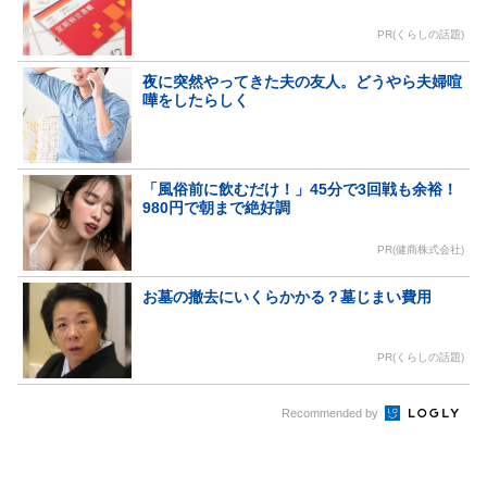
PR(くらしの話題)
夜に突然やってきた夫の友人。どうやら夫婦喧
嘩をしたらしく
「風俗前に飲むだけ！」45分で3回戦も余裕！
980円で朝まで絶好調
PR(健商株式会社)
お墓の撤去にいくらかかる？墓じまい費用
PR(くらしの話題)
Recommended by