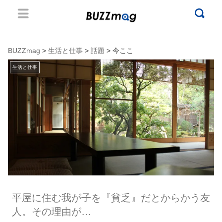
BUZZmag
>
生活と仕事
>
話題
> 今ここ
生活と仕事
平屋に住む我が子を『貧乏』だとからかう友
人。その理由が…