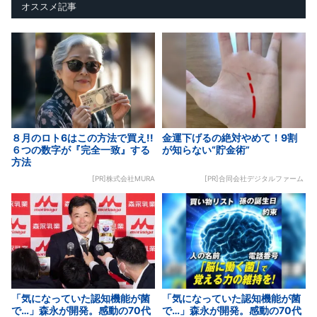
オススメ記事
８月のロト6はこの方法で買え!!
金運下げるの絶対やめて！9割
６つの数字が『完全一致』する
が知らない“貯金術”
方法
[PR]株式会社MURA
[PR]合同会社デジタルファーム
「気になっていた認知機能が菌
「気になっていた認知機能が菌
で…」森永が開発。感動の70代
で…」森永が開発。感動の70代