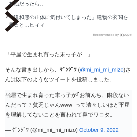
をねだったら…
「違和感の正体に気付いてしまった」建物の玄関を
見ると…ヒィィ
Recommended by
「平屋で生まれ育った末っ子が…」
そんな書き出しから、
ｹﾞﾝｼﾞﾂ
(
@mi_mi_mi_mizo
)さ
んは以下のようなツイートを投稿しました。
平屋で生まれ育った末っ子が｢お前んち、階段ない
んだって？貧乏じゃんwww｣って清々しいほど平屋
を理解してないことを言われて鼻でワロタ。
— ｹﾞﾝｼﾞﾂ (@mi_mi_mi_mizo)
October 9, 2022