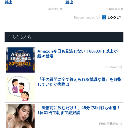
続出
続出
[PR]森永乳業
[PR]森永乳業
Recommended by
こちらも人気
Amazon今日も見逃せない！80%OFF以上が
続々登場
PR(Amazon)
『子の質問に全て答えられる博識な母』を目指
していたが実際は
「風俗前に飲むだけ！」45分で3回戦も余裕！
1日31円で朝まで絶好調
PR(健商株式会社)