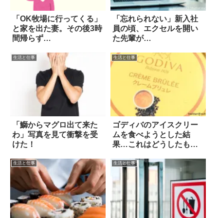
「OK牧場に行ってくる」
「忘れられない」新入社
と家を出た妻。その後3時
員の頃、エクセルを開い
間帰らず…
た先輩が…
生活と仕事
生活と仕事
「鰤からマグロ出て来た
ゴディバのアイスクリー
わ」写真を見て衝撃を受
ムを食べようとした結
けた！
果…これはどうしたもの
か(笑)
生活と仕事
生活と仕事