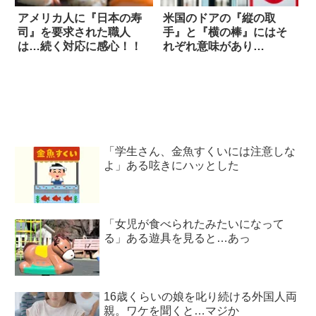
アメリカ人に『日本の寿
米国のドアの『縦の取
司』を要求された職人
手』と『横の棒』にはそ
は…続く対応に感心！！
れぞれ意味があり…
「学生さん、金魚すくいには注意しな
よ」ある呟きにハッとした
「女児が食べられたみたいになって
る」ある遊具を見ると…あっ
16歳くらいの娘を叱り続ける外国人両
親。ワケを聞くと…マジか