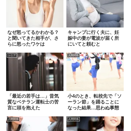
なぜ怒ってるかわかる？
キャンプに行く夫に、妊
と聞いてきた相手が、さ
娠中の妻が電波が届く所
らに怒ったワケは
にいてと頼むと
シニア
人間関係
「最近の若手は…」昔気
小4のとき、転校先で「ソ
質なベテラン運転士の苦
ーラン節」を踊ることに
言に頭を抱えた
なった結果…思わぬ事態
人間関係
人間関係