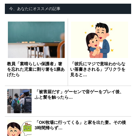
今、あなたにオススメの記事
教員「素晴らしい保護者」箸
「彼氏にマジで意味わからな
を忘れた児童に割り箸を1膳あ
い落書きされる」プリクラを
げたら
見ると…
「被害届だす」ゲーセンで音ゲーをプレイ後、
ふと髪を触ったら…
「OK牧場に行ってくる」と家を出た妻。その後
3時間帰らず…