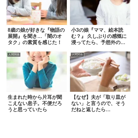
8歳の娘が好きな『物語の
小3の娘『ママ、絵本読
展開』を聞き…「闇のオ
む？』 久しぶりの感慨に
タク」の素質を感じた！
浸ってたら、予想外の結
末が待っていた
人間関係
人間関係
生まれた時から片耳が聞
【なぜ】夫が「取り皿が
こえない息子。不便だろ
ない」と言うので、そう
うと思っていたら
だねと返したら…