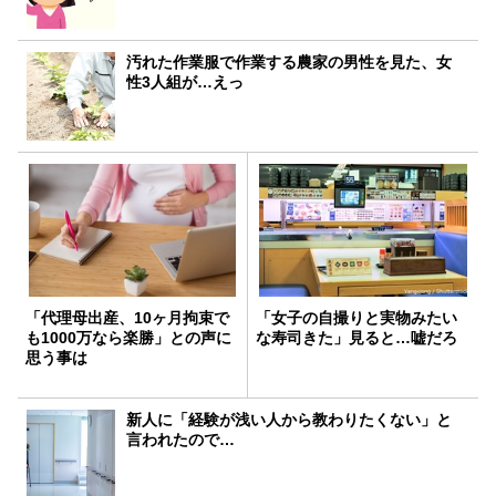
汚れた作業服で作業する農家の男性を見た、女
性3人組が…えっ
「代理母出産、10ヶ月拘束で
「女子の自撮りと実物みたい
も1000万なら楽勝」との声に
な寿司きた」見ると…嘘だろ
思う事は
新人に「経験が浅い人から教わりたくない」と
言われたので…