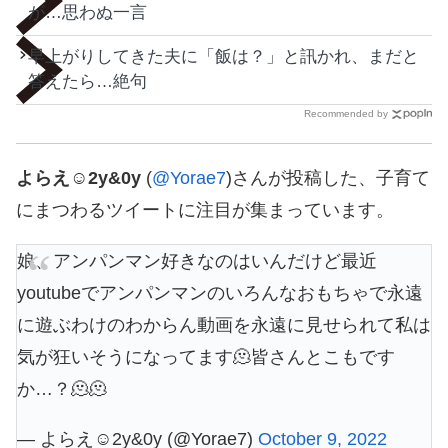
が…思わぬ一言
早上がりしてきた夫に「飯は？」と訊かれ、まだと
答えたら…絶句
Recommended by
よらえ☺︎2y&0y
(
@Yorae7
)さんが投稿した、子育て
にまつわるツイートに注目が集まっています。
娘、アンパンマン好きなのはいんだけど最近
youtubeでアンパンマンのいろんなおもちゃで永遠
に遊ぶわけのわからん動画を永遠に見せられて私は
気が狂いそうになってます🫠皆さんとこもです
か…？🫠🫠
— よらえ☺︎2y&0y (@Yorae7)
October 9, 2022