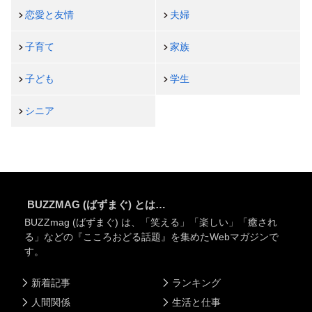
恋愛と友情
夫婦
子育て
家族
子ども
学生
シニア
BUZZMAG (ばずまぐ) とは…
BUZZmag (ばずまぐ) は、「笑える」「楽しい」「癒され
る」などの『こころおどる話題』を集めたWebマガジンで
す。
新着記事
ランキング
人間関係
生活と仕事