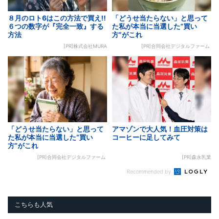
８月のロト6はこの方法で買え!!
「どうせ当たらない」と思って
６つの数字が『完全一致』する
た私が本当に当選した“買い
方法
方”がこれ
[PR]株式会社MURA
[PR]合同会社デジタルファーム
「どうせ当たらない」と思って
アマゾンで大人気！血圧対策は
た私が本当に当選した“買い
コーヒーに足してみて
方”がこれ
[PR]合同会社デジタルファーム
[PR]森永乳業
Recommended by
こちらも人気