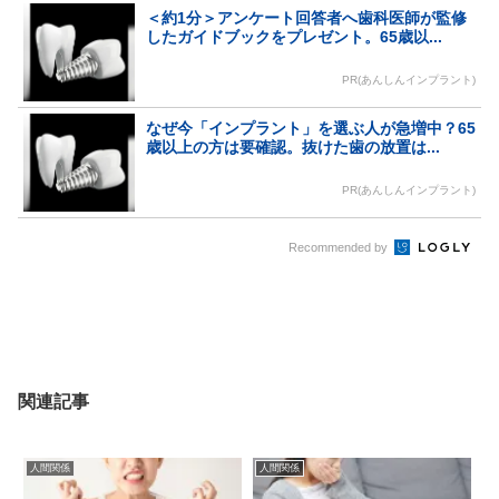
＜約1分＞アンケート回答者へ歯科医師が監修
したガイドブックをプレゼント。65歳以...
PR(あんしんインプラント)
なぜ今「インプラント」を選ぶ人が急増中？65
歳以上の方は要確認。抜けた歯の放置は...
PR(あんしんインプラント)
Recommended by
関連記事
人間関係
人間関係