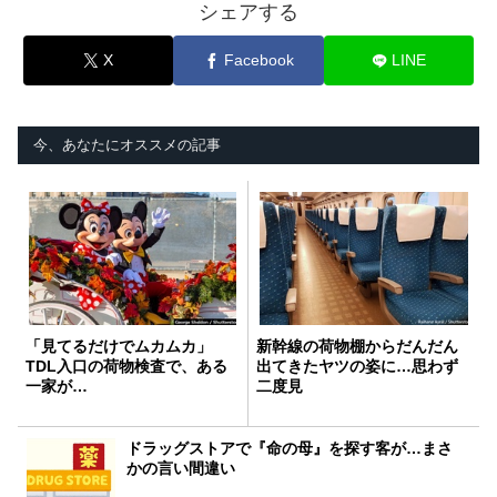
シェアする
X
Facebook
LINE
今、あなたにオススメの記事
「見てるだけでムカムカ」
新幹線の荷物棚からだんだん
TDL入口の荷物検査で、ある
出てきたヤツの姿に…思わず
一家が…
二度見
ドラッグストアで『命の母』を探す客が…まさ
かの言い間違い