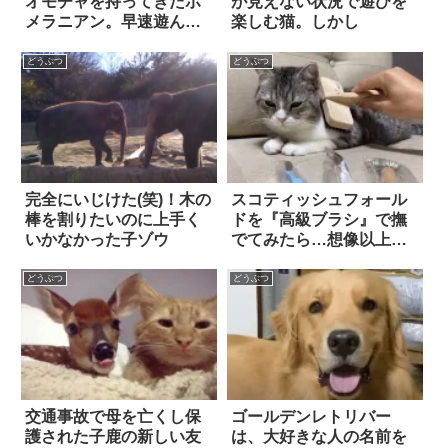
オモチャを持ってきたポ
が見えない状況で遊びを
メラニアン。早速遊んで
楽しむ猫。しかし
あげようとしたら…
え！？
どうぶつ
どうぶつ
完全にいじけた(笑)！木の
スコティッシュフォール
棒を割りたいのに上手く
ドを『高級ブラシ』で撫
いかなかった子ゾウ
でてみたら…想像以上の
反応にホッコリ笑った！
どうぶつ
どうぶつ
交通事故で母を亡くし保
ゴールデンレトリバー
護された子鹿の新しい友
は、大好きな人の名前を