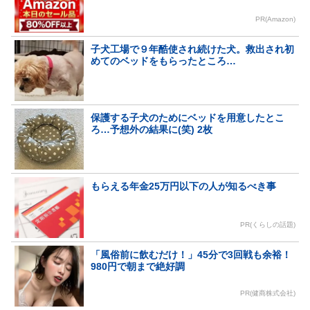
PR(Amazon)
子犬工場で９年酷使され続けた犬。救出され初
めてのベッドをもらったところ…
保護する子犬のためにベッドを用意したとこ
ろ…予想外の結果に(笑) 2枚
もらえる年金25万円以下の人が知るべき事
PR(くらしの話題)
「風俗前に飲むだけ！」45分で3回戦も余裕！
980円で朝まで絶好調
PR(健商株式会社)