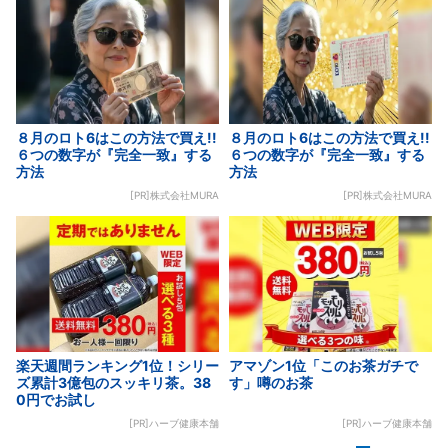
８月のロト6はこの方法で買え!!
８月のロト6はこの方法で買え!!
６つの数字が『完全一致』する
６つの数字が『完全一致』する
方法
方法
[PR]株式会社MURA
[PR]株式会社MURA
楽天週間ランキング1位！シリー
アマゾン1位「このお茶ガチで
ズ累計3億包のスッキリ茶。38
す」噂のお茶
0円でお試し
[PR]ハーブ健康本舗
[PR]ハーブ健康本舗