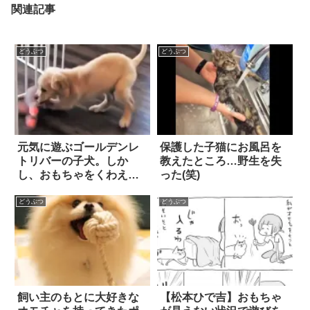
関連記事
どうぶつ
どうぶつ
元気に遊ぶゴールデンレ
保護した子猫にお風呂を
トリバーの子犬。しか
教えたところ…野生を失
し、おもちゃをくわえて
った(笑)
走り出そうとした途
端…？！
どうぶつ
どうぶつ
飼い主のもとに大好きな
【松本ひで吉】おもちゃ