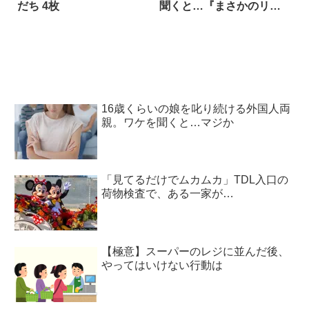
だち 4枚
聞くと…『まさかのリア
クション』に思わず笑っ
た！
16歳くらいの娘を叱り続ける外国人両
親。ワケを聞くと…マジか
「見てるだけでムカムカ」TDL入口の
荷物検査で、ある一家が…
【極意】スーパーのレジに並んだ後、
やってはいけない行動は