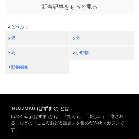
新着記事をもっと見る
どうぶつ
猫
犬
鳥
小動物
動物漫画
BUZZMAG (ばずまぐ) とは…
BUZZmag (ばずまぐ) は、「笑える」「楽しい」「癒され
る」などの『こころおどる話題』を集めたWebマガジンで
す。