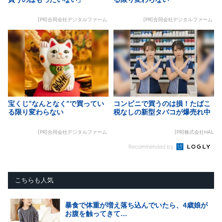
[PR]合同会社デジタルファーム
[PR]合同会社デジタルファーム
宝くじ“なんとなく”で買ってい
コンビニで買うのは損！たばこ
る限り変わらない
税なしの新型タバコが爆売れ中
[PR]合同会社デジタルファーム
[PR]株式会社HAL
Recommended by
こちらも人気
暴食で体重が増え落ち込んでいたら、4歳娘が
お腹を触ってきて…