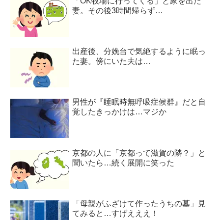
「OK牧場に行ってくる」と家を出た
妻。その後3時間帰らず…
出産後、分娩台で気絶するように眠っ
た妻。傍にいた夫は…
男性が『睡眠時無呼吸症候群』だと自
覚したきっかけは…マジか
京都の人に「京都って滋賀の隣？」と
聞いたら…続く展開に笑った
「母親がふざけて作ったうちの墓」見
てみると…すげえええ！