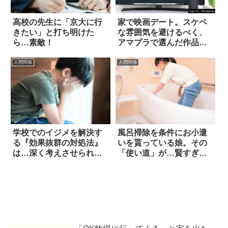
高校の先生に「京大に行
家で映画デート。スケベ
きたい」と打ち明けた
な雰囲気を避けるべく、
ら…素敵！
アマプラで選んだ作品
は…
人間関係
人間関係
学校でのイジメを解決す
風呂掃除を条件にお小遣
る『効果抜群の対処法』
いを貰っている娘。その
は…深く考えさせられる
「使い道」が…賢すぎ
話
る！