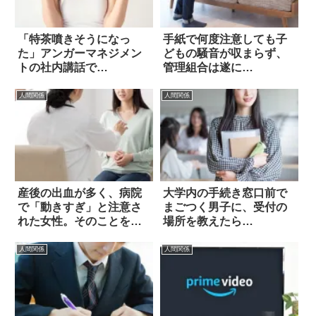
「特茶噴きそうになっ
手紙で何度注意しても子
た」アンガーマネジメン
どもの騒音が収まらず、
トの社内講話で…
管理組合は遂に…
人間関係
人間関係
産後の出血が多く、病院
大学内の手続き窓口前で
で「動きすぎ」と注意さ
まごつく男子に、受付の
れた女性。そのことを夫
場所を教えたら…
に伝えたら？
人間関係
人間関係