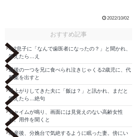
2022/10/02
おすすめ記事
小2息子に「なんで歯医者になったの？」と聞かれ、
答えたら…え
最後の一つを兄に食べられ泣きじゃくる2歳児に、代
替案を出すと
早上がりしてきた夫に「飯は？」と訊かれ、まだと
答えたら…絶句
チャイムが鳴り、画面には見覚えのない高齢女性
が。用件を聞くと
出産後、分娩台で気絶するように眠った妻。傍にい