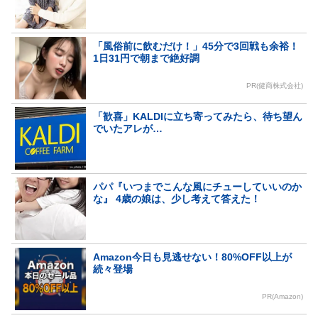
「風俗前に飲むだけ！」45分で3回戦も余裕！
1日31円で朝まで絶好調
PR(健商株式会社)
「歓喜」KALDIに立ち寄ってみたら、待ち望ん
でいたアレが…
パパ『いつまでこんな風にチューしていいのか
な』 4歳の娘は、少し考えて答えた！
Amazon今日も見逃せない！80%OFF以上が
続々登場
PR(Amazon)